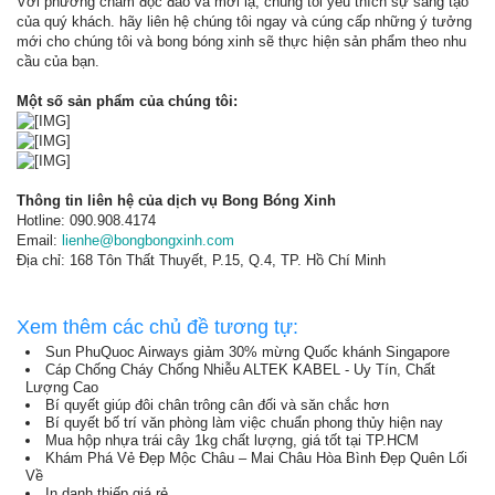
Với phương châm độc đáo và mới lạ, chúng tôi yêu thích sự sáng tạo
của quý khách. hãy liên hệ chúng tôi ngay và cúng cấp những ý tưởng
mới cho chúng tôi và bong bóng xinh sẽ thực hiện sản phẩm theo nhu
cầu của bạn.
Một số sản phẩm của chúng tôi:
Thông tin liên hệ của dịch vụ Bong Bóng Xinh
Hotline: 090.908.4174
Email:
lienhe@bongbongxinh.com
Địa chỉ: 168 Tôn Thất Thuyết, P.15, Q.4, TP. Hồ Chí Minh
Xem thêm các chủ đề tương tự:
Sun PhuQuoc Airways giảm 30% mừng Quốc khánh Singapore
Cáp Chống Cháy Chống Nhiễu ALTEK KABEL - Uy Tín, Chất
Lượng Cao
Bí quyết giúp đôi chân trông cân đối và săn chắc hơn
Bí quyết bố trí văn phòng làm việc chuẩn phong thủy hiện nay
Mua hộp nhựa trái cây 1kg chất lượng, giá tốt tại TP.HCM
Khám Phá Vẻ Đẹp Mộc Châu – Mai Châu Hòa Bình Đẹp Quên Lối
Về
In danh thiếp giá rẻ