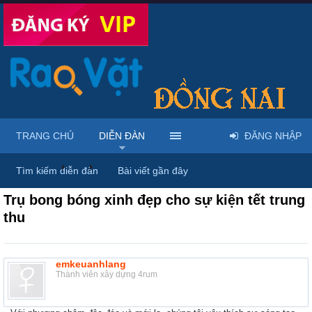
TRANG CHỦ
DIỄN ĐÀN
ĐĂNG NHẬP
Diễn đàn
...
Rao vặt tổng hợp - Uy tín - Miễn phí
Tìm kiếm diễn đàn
Bài viết gần đây
Trụ bong bóng xinh đẹp cho sự kiện tết trung
thu
emkeuanhlang
Thành viên xây dựng 4rum