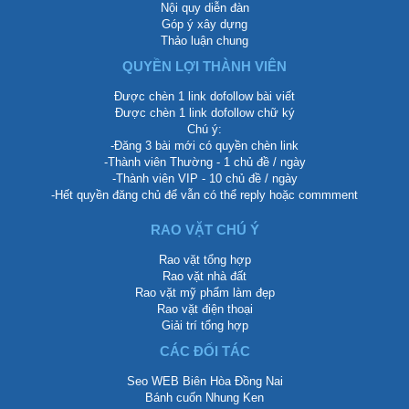
Nội quy diễn đàn
Góp ý xây dựng
Thảo luận chung
QUYỀN LỢI THÀNH VIÊN
Được chèn 1 link dofollow bài viết
Được chèn 1 link dofollow chữ ký
Chú ý:
-Đăng 3 bài mới có quyền chèn link
-Thành viên Thường - 1 chủ đề / ngày
-Thành viên VIP - 10 chủ đề / ngày
-Hết quyền đăng chủ để vẫn có thể reply hoặc commment
RAO VẶT CHÚ Ý
Rao vặt tổng hợp
Rao vặt nhà đất
Rao vặt mỹ phẩm làm đẹp
Rao vặt điện thoại
Giải trí tổng hợp
CÁC ĐỐI TÁC
Seo WEB Biên Hòa Đồng Nai
Bánh cuốn Nhung Ken