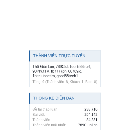
THÀNH VIÊN TRỰC TUYẾN
Thế Giói Len
789Club1co
tr88surf
,
,
,
90PhutTV
fb7777ph
66789io
,
,
,
1hitclubnetim
good88tech1
,
Tổng: 9 (Thành viên: 8, Khách: 1, Bots: 0)
THỐNG KÊ DIỄN ĐÀN
Đề tài thảo luận:
238,710
Bài viết:
254,142
Thành viên:
84,231
Thành viên mới nhất:
789Club1co