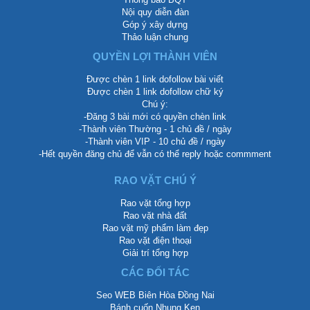
Nội quy diễn đàn
Góp ý xây dựng
Thảo luận chung
QUYỀN LỢI THÀNH VIÊN
Được chèn 1 link dofollow bài viết
Được chèn 1 link dofollow chữ ký
Chú ý:
-Đăng 3 bài mới có quyền chèn link
-Thành viên Thường - 1 chủ đề / ngày
-Thành viên VIP - 10 chủ đề / ngày
-Hết quyền đăng chủ để vẫn có thể reply hoặc commment
RAO VẶT CHÚ Ý
Rao vặt tổng hợp
Rao vặt nhà đất
Rao vặt mỹ phẩm làm đẹp
Rao vặt điện thoại
Giải trí tổng hợp
CÁC ĐỐI TÁC
Seo WEB Biên Hòa Đồng Nai
Bánh cuốn Nhung Ken