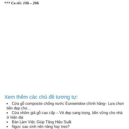
*** Ca tối: 18h – 20h
Học kế toán tổng hợp ở đâu tốt, nên học kế toán thực hành tổng hợp ở đâu,
địa chỉ đào tạo kế toán tổng hợp thực hành, học kế toán tổng hợp thực hành
ở đâu uy tín, địa chỉ học kế toán thực hành tổng hợp tốt nhất, tại hà nội học
kế toán thực hành tổng hợp ở đâu tốt, học kế toán thực hành tổng hợp ở đâu
tốt nhất tại hà nội, địa chỉ học kế toán thực hành tổng hợp tốt nhất tại đống
đa, tại hà nội học kế toán thực hành ở đâu uy tín, tìm địa chỉ học kế toán
tổng hợp thực hành tốt, học kế toán tổng hợp thực hành ở đâu tốt, tại đống
đa học kế toán thực hành ở đâu tốt, trung tâm dạy kế toán thực hành tốt nhất,
lớp học kế toán thực hành uy tín tốt nhất, nên học kế toán thực tế ở đâu tốt,
địa chỉ học kế toán tổng hợp tốt nhất, học kế toán thực hành thực tế ở đâu
tốt, tại hà nội địa chỉ đào tạo kế toán tốt nhất, ở đâu dạy kế toán thực hành
tốt nhất, học kế toán thực hành thực tế ở đâu uy tín.
Xem thêm các chủ đề tương tự:
Cửa gỗ composite chống nước Eurowindow chính hãng– Lựa chọn
bền đẹp cho...
Cửa nhôm giả gỗ cao cấp – Vẻ đẹp sang trọng, bền vững cho nhà
ở hiện đại
Bàn Làm Việc Giúp Tăng Hiệu Suất
Ngực sau sinh nên nâng hay treo?