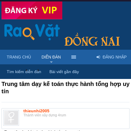
TRANG CHỦ
DIỄN ĐÀN
ĐĂNG NHẬP
Diễn đàn
...
Rao vặt tổng hợp - Uy tín - Miễn phí
Tìm kiếm diễn đàn
Bài viết gần đây
Trung tâm dạy kế toán thực hành tổng hợp uy
tín
thieunhi2005
Thành viên xây dựng 4rum