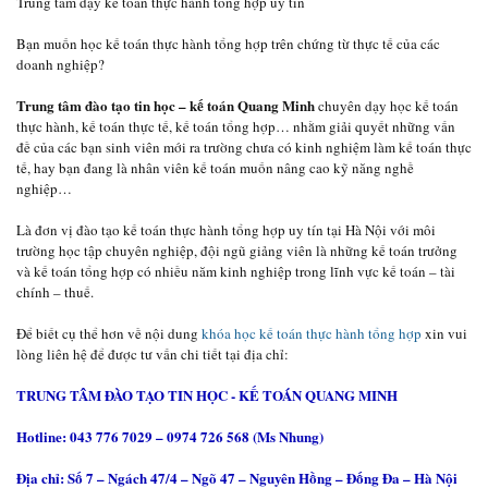
Trung tâm dạy kế toán thực hành tổng hợp uy tín
Bạn muốn học kế toán thực hành tổng hợp trên chứng từ thực tế của các
doanh nghiệp?
Trung tâm đào tạo tin học – kế toán Quang Minh
chuyên dạy học kế toán
thực hành, kế toán thực tế, kế toán tổng hợp… nhằm giải quyết những vấn
đề của các bạn sinh viên mới ra trường chưa có kinh nghiệm làm kế toán thực
tế, hay bạn đang là nhân viên kế toán muốn nâng cao kỹ năng nghề
nghiệp…
Là đơn vị đào tạo kế toán thực hành tổng hợp uy tín tại Hà Nội với môi
trường học tập chuyên nghiệp, đội ngũ giảng viên là những kế toán trưởng
và kế toán tổng hợp có nhiều năm kinh nghiệp trong lĩnh vực kế toán – tài
chính – thuế.
Để biết cụ thể hơn về nội dung
khóa học kế toán thực hành tổng hợp
xin vui
lòng liên hệ để được tư vấn chi tiết tại địa chỉ:
TRUNG TÂM ĐÀO TẠO TIN HỌC - KẾ TOÁN QUANG MINH
Hotline: 043 776 7029 – 0974 726 568 (Ms Nhung)
Địa chỉ: Số 7 – Ngách 47/4 – Ngõ 47 – Nguyên Hồng – Đống Đa – Hà Nội