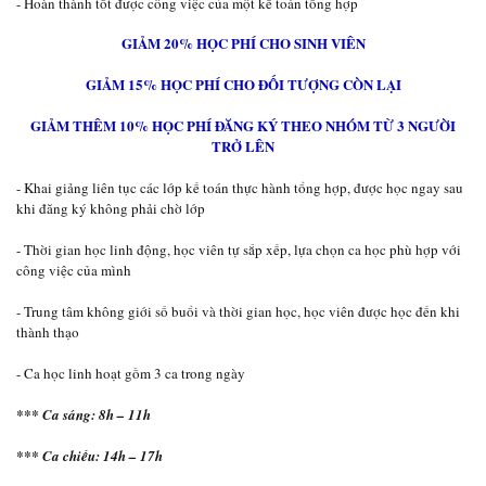
- Hoàn thành tốt được công việc của một kế toán tổng hợp
GIẢM 20% HỌC PHÍ CHO SINH VIÊN
GIẢM 15% HỌC PHÍ CHO ĐỐI TƯỢNG CÒN LẠI
GIẢM THÊM 10% HỌC PHÍ ĐĂNG KÝ THEO NHÓM TỪ 3 NGƯỜI
TRỞ LÊN
- Khai giảng liên tục các lớp kế toán thực hành tổng hợp, được học ngay sau
khi đăng ký không phải chờ lớp
- Thời gian học linh động, học viên tự sắp xếp, lựa chọn ca học phù hợp với
công việc của mình
- Trung tâm không giới số buổi và thời gian học, học viên được học đến khi
thành thạo
- Ca học linh hoạt gồm 3 ca trong ngày
*** Ca sáng: 8h – 11h
*** Ca chiều: 14h – 17h