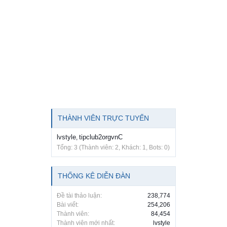
THÀNH VIÊN TRỰC TUYẾN
lvstyle
tipclub2orgvnC
,
Tổng: 3 (Thành viên: 2, Khách: 1, Bots: 0)
THỐNG KÊ DIỄN ĐÀN
Đề tài thảo luận:
238,774
Bài viết:
254,206
Thành viên:
84,454
Thành viên mới nhất:
lvstyle