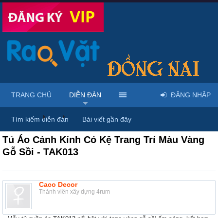
TRANG CHỦ
DIỄN ĐÀN
ĐĂNG NHẬP
Diễn đàn
...
Nội thất & Ngoại thất
Tìm kiếm diễn đàn
Bài viết gần đây
Tủ Áo Cánh Kính Có Kệ Trang Trí Màu Vàng
Gỗ Sồi - TAK013
Caco Decor
Thành viên xây dựng 4rum