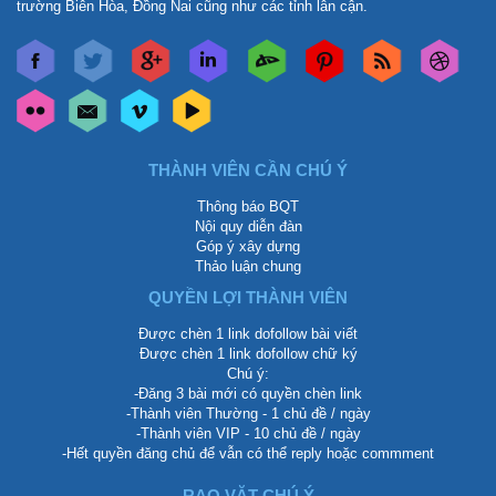
trường Biên Hòa, Đồng Nai cũng như các tỉnh lân cận.
THÀNH VIÊN CẦN CHÚ Ý
Thông báo BQT
Nội quy diễn đàn
Góp ý xây dựng
Thảo luận chung
QUYỀN LỢI THÀNH VIÊN
Được chèn 1 link dofollow bài viết
Được chèn 1 link dofollow chữ ký
Chú ý:
-Đăng 3 bài mới có quyền chèn link
-Thành viên Thường - 1 chủ đề / ngày
-Thành viên VIP - 10 chủ đề / ngày
-Hết quyền đăng chủ để vẫn có thể reply hoặc commment
RAO VẶT CHÚ Ý