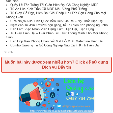
Độc Đáo
Quầy Lễ Tân Trắng Tối Giản Hiện Đại Gỗ Công Nghiệp MDF
Tủ Áo Lùa Kịch Trần Gỗ MDF Màu Vàng Phối Trắng
Tủ Giày Gỗ Đẹp, Hiện Đại Giải Pháp Lưu Trữ Gọn Gàng Cho Mọi
Không Gian
Cửa Nhựa ABS Hàn Quốc Bền Đẹp Giá Rẻ – Nội Thất Hiện Đại
Nệm cao su đơn 1mx2m gọn gàng, tối ưu diện tích phòng ngủ nhỏ
Bàn Làm Việc Nhân Viên Dạng Cụm Hiện Đại, Tiện Dụng
Tủ Giày Hiện Đại – Giải Pháp Lưu Trữ Thông Minh Cho Mọi Không
Gian
Bàn Họp Văn Phòng Chân Sắt Mặt Gỗ MDF Melamine Hiện Đại
Combo Giường Tủ Gỗ Công Nghiệp Nâu Cánh Kính Hiện Đại
8/6/26
Muốn bài này được xem nhiều hơn?
Click để sử dụng
Dịch vụ Đẩy tin