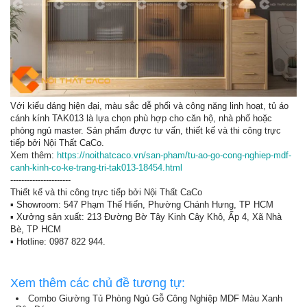
Với kiểu dáng hiện đại, màu sắc dễ phối và công năng linh hoạt, tủ áo
cánh kính TAK013 là lựa chọn phù hợp cho căn hộ, nhà phố hoặc
phòng ngủ master. Sản phẩm được tư vấn, thiết kế và thi công trực
tiếp bởi Nội Thất CaCo.
Xem thêm:
https://noithatcaco.vn/san-pham/tu-ao-go-cong-nghiep-mdf-
canh-kinh-co-ke-trang-tri-tak013-18454.html
----------------------
Thiết kế và thi công trực tiếp bởi Nội Thất CaCo
▪ Showroom: 547 Phạm Thế Hiển, Phường Chánh Hưng, TP HCM
▪ Xưởng sản xuất: 213 Đường Bờ Tây Kinh Cây Khô, Ấp 4, Xã Nhà
Bè, TP HCM
▪ Hotline: 0987 822 944.
Xem thêm các chủ đề tương tự:
Combo Giường Tủ Phòng Ngủ Gỗ Công Nghiệp MDF Màu Xanh