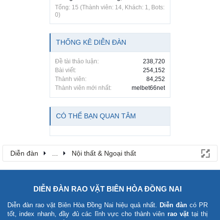
Tổng: 15 (Thành viên: 14, Khách: 1, Bots:
0)
THỐNG KÊ DIỄN ĐÀN
Đề tài thảo luận:
238,720
Bài viết:
254,152
Thành viên:
84,252
Thành viên mới nhất:
melbet66net
CÓ THỂ BẠN QUAN TÂM
Diễn đàn
...
Nội thất & Ngoại thất
DIỄN ĐÀN RAO VẶT BIÊN HÒA ĐỒNG NAI
Diễn đàn rao vặt Biên Hòa Đồng Nai
hiệu quả nhất.
Diễn đàn
có PR
tốt, index nhanh, đầy đủ các lĩnh vực cho thành viên
rao vặt
tại thị