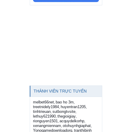
THÀNH VIÊN TRỰC TUYẾN
melbet66net
bao ho 3m
,
,
treetnidely1984
huyentran1205
,
,
tinhtrieuan
sutbongtvsite
,
,
lethuy621990
thegioigiay
,
,
rionguyen1501
acquydelkorhp
,
,
xenangmiennam
otohuynhgiaphat
,
,
Yonogamedownloadorg
tranthibinh
,