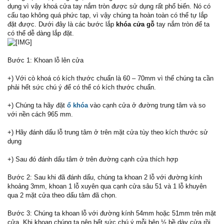
dụng vì vậy khoá cửa tay nắm tròn được sử dụng rất phổ biến. Nó có
cấu tạo không quá phức tạp, vì vậy chúng ta hoàn toàn có thể tự lắp
đặt được. Dưới đây là các bước lắp
khóa cửa gỗ
tay nắm tròn để ta
có thể dễ dàng lắp đặt.
Bước 1: Khoan lỗ lên cửa
+) Với cò khoá có kích thước chuẩn là 60 – 70mm vì thế chúng ta cần
phải hết sức chú ý để có thể có kích thước chuẩn.
+) Chúng ta hãy đặt
ổ khóa
vào cạnh cửa ở đường trung tâm và so
với nền cách 965 mm.
+) Hãy đánh dấu lỗ trung tâm ở trên mặt cửa tùy theo kích thước sử
dụng
+) Sau đó đánh dấu tâm ở trên đường cạnh cửa thích hợp
Bước 2: Sau khi đã đánh dấu, chúng ta khoan 2 lỗ với đường kính
khoảng 3mm, khoan 1 lỗ xuyên qua cạnh cửa sâu 51 và 1 lỗ khuyên
qua 2 mặt cửa theo dấu tâm đã chọn.
Bước 3: Chúng ta khoan lỗ với đường kính 54mm hoặc 51mm trên mặt
cửa. Khi khoan chúng ta nên hết sức chú ý mỗi bên ½ bề dày cửa rồi