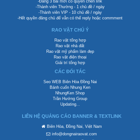
-Đăng 3 bài mới có quyền chèn link
-Thành viên Thường - 1 chủ đề / ngày
-Thành viên VIP - 10 chủ đề / ngày
-Hết quyền đăng chủ để vẫn có thể reply hoặc commment
RAO VẶT CHÚ Ý
Rao vặt tổng hợp
Rao vặt nhà đất
Rao vặt mỹ phẩm làm đẹp
Rao vặt điện thoại
Giải trí tổng hợp
CÁC ĐỐI TÁC
Seo WEB Biên Hòa Đồng Nai
Bánh cuốn Nhung Ken
NhungKen Shop
Trần Hướng Group
Updating...
LIÊN HỆ QUẢNG CÁO BANNER & TEXTLINK
Biên Hòa, Đồng Nai, Việt Nam
info@dongnairaovat.com