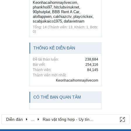
Keonhacaihomnaylivecom
,
phankhoi97
hitclubvinuknet
,
,
90phutplat
BBB Rent A Car
,
,
alo8appwin
cakhiazctv
playcrickex
,
,
,
scabjuikaico1975
dafavietnam
,
Tổng: 14 (Thành viên: 13, Khách: 1, Bots:
0)
THỐNG KÊ DIỄN ĐÀN
Đề tài thảo luận:
238,684
Bài viết:
254,116
Thành viên:
84,145
Thành viên mới nhất:
Keonhacaihomnaylivecom
CÓ THỂ BẠN QUAN TÂM
Diễn đàn
...
Rao vặt tổng hợp - Uy tín - Miễn phí