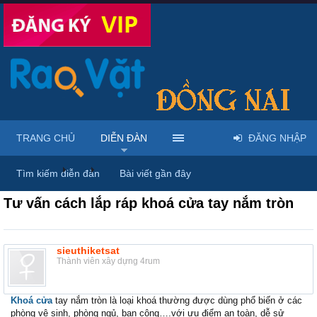
TRANG CHỦ
DIỄN ĐÀN
ĐĂNG NHẬP
Diễn đàn
...
Rao vặt tổng hợp - Uy tín - Miễn phí
Tìm kiếm diễn đàn
Bài viết gần đây
Tư vấn cách lắp ráp khoá cửa tay nắm tròn
sieuthiketsat
Thành viên xây dựng 4rum
Khoá cửa
tay nắm tròn là loại khoá thường được dùng phổ biến ở các
phòng vệ sinh, phòng ngủ, ban công….với ưu điểm an toàn, dễ sử