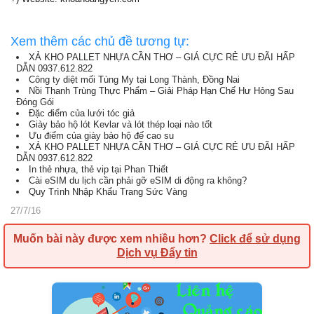
Xem thêm các chủ đề tương tự:
XẢ KHO PALLET NHỰA CẦN THƠ – GIÁ CỰC RẺ ƯU ĐÃI HẤP
DẪN 0937.612.822
Công ty diệt mối Tùng My tại Long Thành, Đồng Nai
Nồi Thanh Trùng Thực Phẩm – Giải Pháp Hạn Chế Hư Hỏng Sau
Đóng Gói
Đặc điểm của lưới tóc giả
Giày bảo hộ lót Kevlar và lót thép loại nào tốt
Ưu điểm của giày bảo hộ đế cao su
XẢ KHO PALLET NHỰA CẦN THƠ – GIÁ CỰC RẺ ƯU ĐÃI HẤP
DẪN 0937.612.822
In thẻ nhựa, thẻ vip tại Phan Thiết
Cài eSIM du lịch cần phải gỡ eSIM di động ra không?
Quy Trình Nhập Khẩu Trang Sức Vàng
27/7/16
Muốn bài này được xem nhiều hơn?
Click để sử dụng
Dịch vụ Đẩy tin