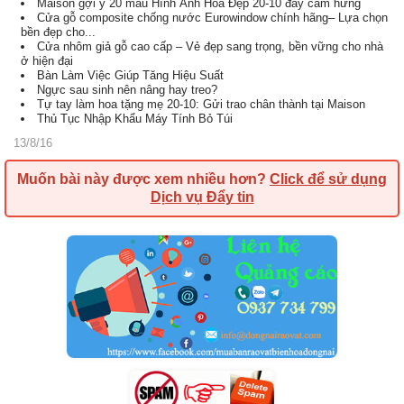
Maison gợi ý 20 mẫu Hình Ảnh Hoa Đẹp 20-10 đầy cảm hứng
Cửa gỗ composite chống nước Eurowindow chính hãng– Lựa chọn
bền đẹp cho...
Cửa nhôm giả gỗ cao cấp – Vẻ đẹp sang trọng, bền vững cho nhà
ở hiện đại
Bàn Làm Việc Giúp Tăng Hiệu Suất
Ngực sau sinh nên nâng hay treo?
Tự tay làm hoa tặng mẹ 20-10: Gửi trao chân thành tại Maison
Thủ Tục Nhập Khẩu Máy Tính Bỏ Túi
13/8/16
Muốn bài này được xem nhiều hơn?
Click để sử dụng
Dịch vụ Đẩy tin