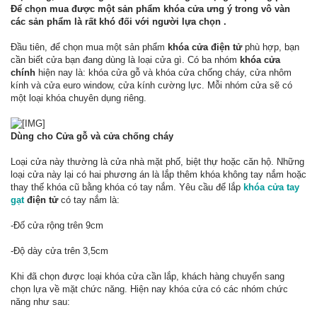
Để chọn mua được một sản phẩm khóa cửa ưng ý trong vô vàn
các sản phẩm là rất khó đối với người lựa chọn .
Đầu tiên, để chọn mua một sản phẩm
khóa cửa điện tử
phù hợp, bạn
cần biết cửa bạn đang dùng là loại cửa gì. Có ba nhóm
khóa cửa
chính
hiện nay là: khóa cửa gỗ và khóa cửa chống cháy, cửa nhôm
kính và cửa euro window, cửa kính cường lực. Mỗi nhóm cửa sẽ có
một loại khóa chuyên dụng riêng.
Dùng cho Cửa gỗ và cửa chống cháy
Loại cửa này thường là cửa nhà mặt phố, biệt thự hoặc căn hộ. Những
loại cửa này lại có hai phương án là lắp thêm khóa không tay nắm hoặc
thay thế khóa cũ bằng khóa có tay nắm. Yêu cầu để lắp
khóa cửa tay
gạt
điện tử
có tay nắm là:
-Đố cửa rộng trên 9cm
-Độ dày cửa trên 3,5cm
Khi đã chọn được loại khóa cửa cần lắp, khách hàng chuyển sang
chọn lựa về mặt chức năng. Hiện nay khóa cửa có các nhóm chức
năng như sau: