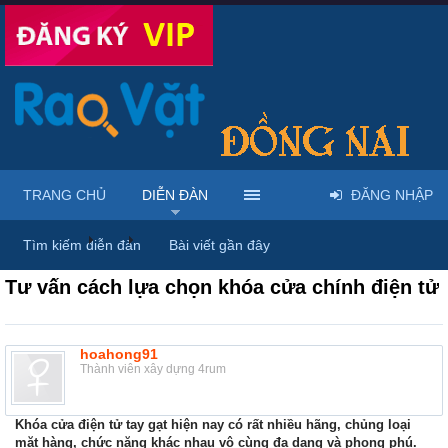
TRANG CHỦ
DIỄN ĐÀN
ĐĂNG NHẬP
Diễn đàn
...
Rao vặt tổng hợp - Uy tín - Miễn phí
Tìm kiếm diễn đàn
Bài viết gần đây
Tư vấn cách lựa chọn khóa cửa chính điện tử
hoahong91
Thành viên xây dựng 4rum
Khóa cửa điện tử tay gạt hiện nay có rất nhiều hãng, chủng loại
mặt hàng, chức năng khác nhau vô cùng đa dạng và phong phú.