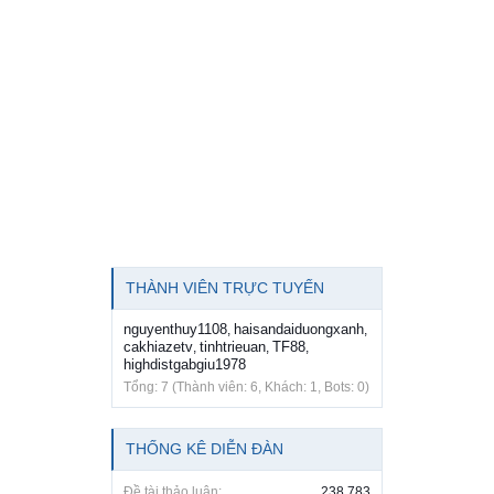
THÀNH VIÊN TRỰC TUYẾN
nguyenthuy1108
haisandaiduongxanh
,
,
cakhiazetv
tinhtrieuan
TF88
,
,
,
highdistgabgiu1978
Tổng: 7 (Thành viên: 6, Khách: 1, Bots: 0)
THỐNG KÊ DIỄN ĐÀN
Đề tài thảo luận:
238,783