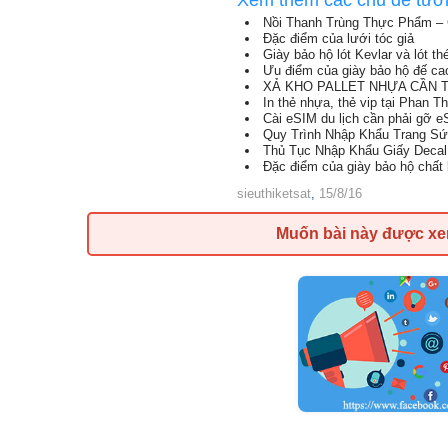
Xem thêm các chủ đề tươ
Nồi Thanh Trùng Thực Phẩm – 
Đặc điểm của lưới tóc giả
Giày bảo hộ lót Kevlar và lót thé
Ưu điểm của giày bảo hộ đế ca
XẢ KHO PALLET NHỰA CẦN TH
In thẻ nhựa, thẻ vip tại Phan Th
Cài eSIM du lịch cần phải gỡ e
Quy Trình Nhập Khẩu Trang S
Thủ Tục Nhập Khẩu Giấy Decal
Đặc điểm của giày bảo hộ chất 
sieuthiketsat
,
15/8/16
Muốn bài này được x