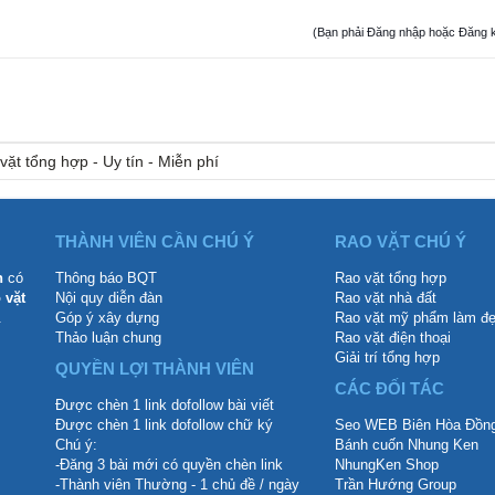
(Bạn phải Đăng nhập hoặc Đăng ký đ
vặt tổng hợp - Uy tín - Miễn phí
THÀNH VIÊN CẦN CHÚ Ý
RAO VẶT CHÚ Ý
n
có
Thông báo BQT
Rao vặt tổng hợp
 vặt
Nội quy diễn đàn
Rao vặt nhà đất
.
Góp ý xây dựng
Rao vặt mỹ phẩm làm đ
Thảo luận chung
Rao vặt điện thoại
Giải trí tổng hợp
QUYỀN LỢI THÀNH VIÊN
CÁC ĐỐI TÁC
Được chèn 1 link dofollow bài viết
Được chèn 1 link dofollow chữ ký
Seo WEB Biên Hòa Đồng
Chú ý:
Bánh cuốn Nhung Ken
-Đăng 3 bài mới có quyền chèn link
NhungKen Shop
-Thành viên Thường - 1 chủ đề / ngày
Trần Hướng Group