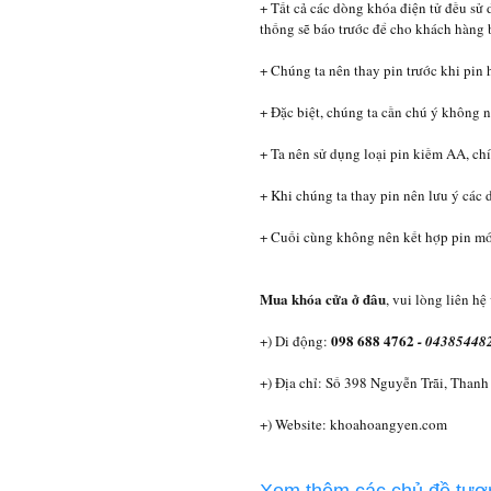
+ Tất cả các dòng khóa điện tử đều sử 
thống sẽ báo trước để cho khách hàng b
+ Chúng ta nên thay pin trước khi pin
+ Đặc biệt, chúng ta cần chú ý không 
+ Ta nên sử dụng loại pin kiềm AA, ch
+ Khi chúng ta thay pin nên lưu ý các d
+ Cuối cùng không nên kết hợp pin mớ
Mua khóa cửa ở đâu
, vui lòng liên hệ
098 688 4762
+) Di động:
- 04385448
+) Địa chỉ: Số 398 Nguyễn Trãi, Thanh
+) Website: khoahoangyen.com