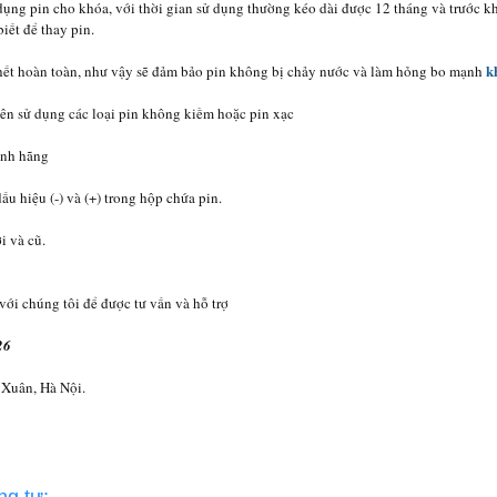
dụng pin cho khóa, với thời gian sử dụng thường kéo dài được 12 tháng và trước kh
iết để thay pin.
k
 hết hoàn toàn, như vậy sẽ đảm bảo pin không bị chảy nước và làm hỏng bo mạnh
nên sử dụng các loại pin không kiềm hoặc pin xạc
ính hãng
ấu hiệu (-) và (+) trong hộp chứa pin.
i và cũ.
 với chúng tôi để được tư vấn và hỗ trợ
26
 Xuân, Hà Nội.