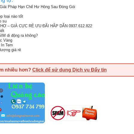
ng tự:
Giải Pháp Hạn Chế Hư Hỏng Sau Đóng Gói
p loại nào tốt
o su
Ơ – GIÁ CỰC RẺ ƯU ĐÃI HẤP DẪN 0937.612.822
iết
SIM di động ra không?
ức Vàng
 In Tem
lượng giá rẻ
em nhiều hơn?
Click để sử dụng Dịch vụ Đẩy tin