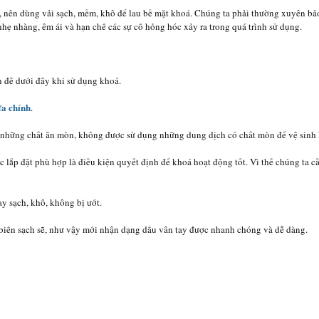
, nên dùng vải sạch, mềm, khô để lau bề mặt khoá. Chúng ta phải thường xuyên bảo
hẹ nhàng, êm ái và hạn chế các sự cố hỏng hóc xảy ra trong quá trình sử dụng.
n đề dưới đây khi sử dụng khoá.
a chính
.
a những chất ăn mòn, không được sử dụng những dung dịch có chất mòn để vệ sinh
iệc lắp đặt phù hợp là điều kiện quyết định để khoá hoạt động tốt. Vì thế chúng ta 
ay sạch, khô, không bị ướt.
m biến sạch sẽ, như vậy mới nhận dạng dấu vân tay được nhanh chóng và dễ dàng.