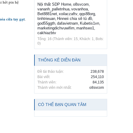
i hết pin hệ
Nội thất SDP Home
o8svcom
,
,
vananh_palletnhua
vovanhoa
,
,
Bet8881net
xoilaczaftv
qqs88org
,
,
,
hóa cửa tay gạt
.
tinhtrieuan
Hinneii chia sẽ tủ đồ
,
,
god55ggth
dafavietnam
Kubetis1vn
,
,
,
marketingdichvuwifim
manhseo1
,
,
cakhiazbtv
Tổng: 16 (Thành viên: 15, Khách: 1, Bots:
0)
THỐNG KÊ DIỄN ĐÀN
Đề tài thảo luận:
238,678
Bài viết:
254,110
Thành viên:
84,135
Thành viên mới nhất:
o8svcom
CÓ THỂ BẠN QUAN TÂM