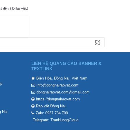
ể trả lời bài viết.)
LIÊN HỆ QUẢNG CÁO BANNER &
TEXTLINK
Biên Hòa, Đồng Nai, Việt Nam
ẹp
info@dongnairaovat.com
dongnairaovat.com@gmail.com
https://dongnairaovat.com
Rao vặt Đồng Nai
 Nai
Zalo: 0937 734 799
Telegram: TranHuongCloud