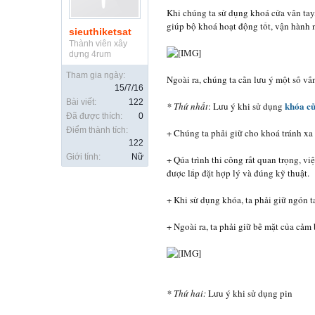
Khi chúng ta sử dụng khoá cửa vân tay
giúp bộ khoá hoạt động tốt, vận hành n
sieuthiketsat
Thành viên xây
dựng 4rum
Tham gia ngày:
Ngoài ra, chúng ta cần lưu ý một số vấ
15/7/16
Bài viết:
122
khóa cử
* Thứ nhất
: Lưu ý khi sử dụng
Đã được thích:
0
Điểm thành tích:
+ Chúng ta phải giữ cho khoá tránh x
122
Giới tính:
Nữ
+ Qúa trình thi công rất quan trọng, v
được lắp đặt hợp lý và đúng kỹ thuật.
+ Khi sử dụng khóa, ta phải giữ ngón t
+ Ngoài ra, ta phải giữ bề mặt của cả
* Thứ hai:
Lưu ý khi sử dụng pin