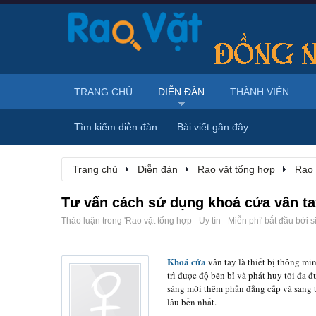
TRANG CHỦ
DIỄN ĐÀN
THÀNH VIÊN
Tìm kiếm diễn đàn
Bài viết gần đây
Trang chủ
Diễn đàn
Rao vặt tổng hợp
Rao 
Tư vấn cách sử dụng khoá cửa vân ta
Thảo luận trong '
Rao vặt tổng hợp - Uy tín - Miễn phí
' bắt đầu bởi
s
Khoá cửa
vân tay là thiết bị thông mi
trì được độ bền bỉ và phát huy tối đa
sáng mới thêm phần đẳng cấp và sang t
lâu bền nhất.