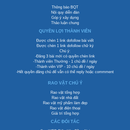
Thông báo BQT
Nội quy diễn đàn
Góp ý xây dựng
Thảo luận chung
QUYỀN LỢI THÀNH VIÊN
Được chèn 1 link dofollow bài viết
Được chèn 1 link dofollow chữ ký
Chú ý:
-Đăng 3 bài mới có quyền chèn link
-Thành viên Thường - 1 chủ đề / ngày
-Thành viên VIP - 10 chủ đề / ngày
-Hết quyền đăng chủ để vẫn có thể reply hoặc commment
RAO VẶT CHÚ Ý
Rao vặt tổng hợp
Rao vặt nhà đất
Rao vặt mỹ phẩm làm đẹp
Rao vặt điện thoại
Giải trí tổng hợp
CÁC ĐỐI TÁC