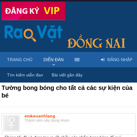
TRANG CHỦ
DIỄN ĐÀN
ĐĂNG NHẬP
Diễn đàn
...
Rao vặt tổng hợp - Uy tín - Miễn phí
Tìm kiếm diễn đàn
Bài viết gần đây
Tường bong bóng cho tất cả các sự kiện của
bé
emkeuanhlang
Thành viên xây dựng 4rum