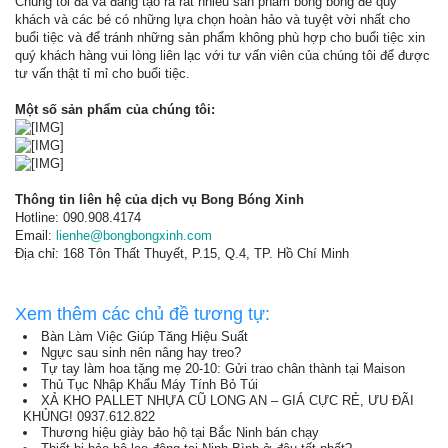
Chúng tôi đã và đang tạo ra rất nhiều sản phẩm bong bóng để quý
khách và các bé có những lựa chọn hoàn hảo và tuyệt vời nhất cho
buổi tiệc và để tránh những sản phẩm không phù hợp cho buổi tiệc xin
quý khách hàng vui lòng liên lạc với tư vấn viên của chúng tôi để được
tư vấn thật tỉ mỉ cho buổi tiệc.
Một số sản phẩm của chúng tôi:
Thông tin liên hệ của dịch vụ Bong Bóng Xinh
Hotline: 090.908.4174
Email:
lienhe@bongbongxinh.com
Địa chỉ: 168 Tôn Thất Thuyết, P.15, Q.4, TP. Hồ Chí Minh
Xem thêm các chủ đề tương tự:
Bàn Làm Việc Giúp Tăng Hiệu Suất
Ngực sau sinh nên nâng hay treo?
Tự tay làm hoa tặng mẹ 20-10: Gửi trao chân thành tại Maison
Thủ Tục Nhập Khẩu Máy Tính Bỏ Túi
XẢ KHO PALLET NHỰA CŨ LONG AN – GIÁ CỰC RẺ, ƯU ĐÃI
KHỦNG! 0937.612.822
Thương hiệu giày bảo hộ tại Bắc Ninh bán chạy