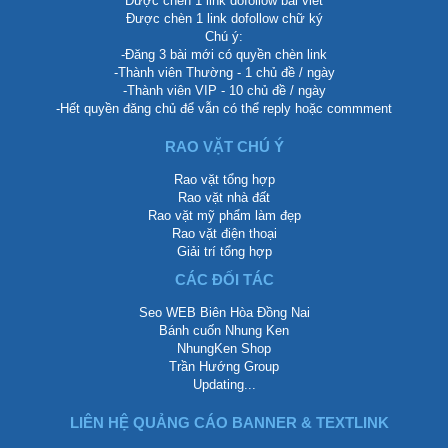
Được chèn 1 link dofollow bài viết
Được chèn 1 link dofollow chữ ký
Chú ý:
-Đăng 3 bài mới có quyền chèn link
-Thành viên Thường - 1 chủ đề / ngày
-Thành viên VIP - 10 chủ đề / ngày
-Hết quyền đăng chủ để vẫn có thể reply hoặc commment
RAO VẶT CHÚ Ý
Rao vặt tổng hợp
Rao vặt nhà đất
Rao vặt mỹ phẩm làm đẹp
Rao vặt điện thoại
Giải trí tổng hợp
CÁC ĐỐI TÁC
Seo WEB Biên Hòa Đồng Nai
Bánh cuốn Nhung Ken
NhungKen Shop
Trần Hướng Group
Updating...
LIÊN HỆ QUẢNG CÁO BANNER & TEXTLINK