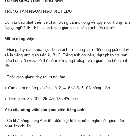
TUYỂN GIÁO VIÊN TIẾNG ANH
TRUNG TÂM NGOẠI NGỮ VIET-EDU
Do nhu cầu phát triển về chất lượng và mở rộng về quy mô, Trung tâm
Ngoại ngữ VIET-EDU cần tuyển giáo viên Tiếng anh: 05 người
Mô tả công việc:
- Giảng dạy các khóa học Tiếng anh tại Trung tâm. Nội dung giảng dạy
sẽ là tiếng anh giao tiếp A, B, C, Tiếng anh cơ bản, Ngữ pháp cơ bản;
giúp học viên vừa có thể nắm vững ngữ pháp, vừa giao tiếp tiếng anh
tốt.
- Thời gian giảng dạy tại trung tâm
+ Các ca học sáng, chiều , tối 2, 4, 6 và 3, 5, CN hàng tuần
+ Thời gian: 8h- 10h; 2h -4h, 18h đến 20h
Yêu cầu công việc của giáo viên tiếng anh:
- Có khả năng tiếng Anh tốt, đặc biệt là khả năng nghe nói, giao tiếp,
phát âm chuẩn