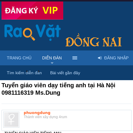
TRANG CHỦ
DIỄN ĐÀN
ĐĂNG NHẬP
Diễn đàn
...
Rao vặt tổng hợp - Uy tín - Miễn phí
Tìm kiếm diễn đàn
Bài viết gần đây
Tuyển giáo viên dạy tiếng anh tại Hà Nội
0981116319 Ms.Dung
phuongdung
Thành viên xây dựng 4rum