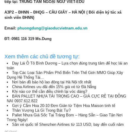
tiếp tại: TRUNG TÂM NGOẠI NGỮ VIET-EDU
A3P2 – ĐHNN – ĐHQG – CẦU GIẤY – HÀ NỘI ( Đối diện ký túc xá
sinh viên ĐHNN)
Email:
phuongdung@giaoducvietnam.edu.vn
ĐT: 0981 116 319 Ms.Dung
Xem thêm các chủ đề tương tự:
Dạy Lái Ô Tô Bình Dương – Lựa chọn đúng trung tâm để học lái an
toàn
Top Các Loại Sản Phẩm Phổ Biến Trên Thế Giới MMO Giúp Xây
Dựng Hệ Thống Tài...
Nơi bán đồ bảo hộ lao động tại Hà Nội tốt nhất
China Airlines ưu đãi đến 15% giá vé từ Đà Nẵng
Khi nào cơ thể cần điều chỉnh lại vóc dáng?
BÁN PALLET NHỰA TẢI TRỌNG CAO – GIÁ CỰC RẺ TẠI ĐỒNG
NAI 0937.612.822
Gợi ý Cắm Hoa 20-10 Đơn Giản từ Tiệm Hoa Maison tinh tế
Thân Vượng Là Gì Trong Bát Tự?
Pallet Nhựa Giá Sốc Tại Trảng Bom – Hàng Sẵn – Giao Tận Nơi
Trong Ngày!
Săn vé quốc tế Shenzhen Airlines từ 113 USD, bay đến cuối năm