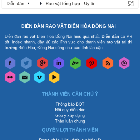
Diễn đàn
...
Rao vặt tổng hợp - Uy tín - Miễn phí
DIỄN ĐÀN RAO VẶT BIÊN HÒA ĐỒNG NAI
Diễn đàn rao vặt Biên Hòa Đồng Nai
hiệu quả nhất.
Diễn đàn
có PR
tốt, index nhanh, đầy đủ các lĩnh vực cho thành viên
rao vặt
tại thị
trường Biên Hòa, Đồng Nai cũng như các tỉnh lân cận.
THÀNH VIÊN CẦN CHÚ Ý
Thông báo BQT
Nội quy diễn đàn
Góp ý xây dựng
Thảo luận chung
QUYỀN LỢI THÀNH VIÊN