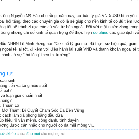
 ông Nguyễn Mỹ Hào cho rằng, năm nay, cơ bản tỷ giá VND/USD bình yên. 
i hối tăng, theo các chuyên gia đó là sẽ giúp cho nền kinh tế có đủ tiềm lực 
ng tốt sẽ tránh được các cú sốc từ bên ngoài. Đối với một nước đang trong 
 trong những chỉ số kinh tế quan trọng để thực hiện
co phieu
các giao dịch vố
 đốc NHNN Lê Minh Hưng nói: “Cơ chế tỷ giá mới đã thực sự hiệu quả, giảm 
ngoại tệ lại tốt, đi kèm với điều hành lãi suất VND và thanh khoản ngoại tệ tố
hành có sự “thả lỏng” theo thị trường”.
ng tự:
sau sinh
ăng tiến và tăng hiệu suất
i bật?
và luận giải chuẩn nhất
không?
c Thuận Lợi
, Mờ Thâm: Bí Quyết Chăm Sóc Da Bền Vững
ọc cách làm xà phòng bằng dầu dừa
iúp hiểu rõ vận mệnh, công danh, tình duyên
ường được cân nhắc cho người có da mũi mỏng vì...
o
sức khỏe
chữa
đau mỏi
cho mọi người