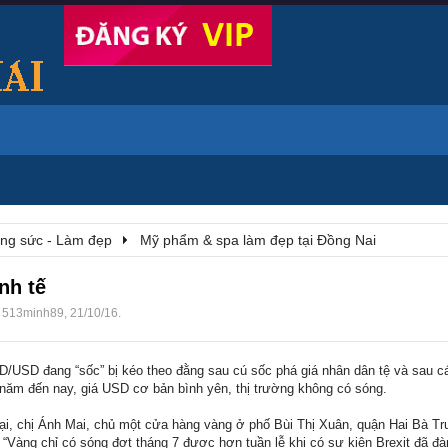
rang sức - Làm đẹp
Mỹ phẩm & spa làm đẹp tại Đồng Nai
nh tế
i
513minh89
,
21/10/16
.
D/USD đang “sốc” bị kéo theo đằng sau cú sốc phá giá nhân dân tệ và sau cá
năm đến nay, giá USD cơ bản bình yên, thị trường không có sóng.
oại, chị Ánh Mai, chủ một cửa hàng vàng ở phố Bùi Thị Xuân, quận Hai Bà Tr
 “Vàng chỉ có sóng đợt tháng 7 được hơn tuần lễ khi có sự kiện Brexit đã đ