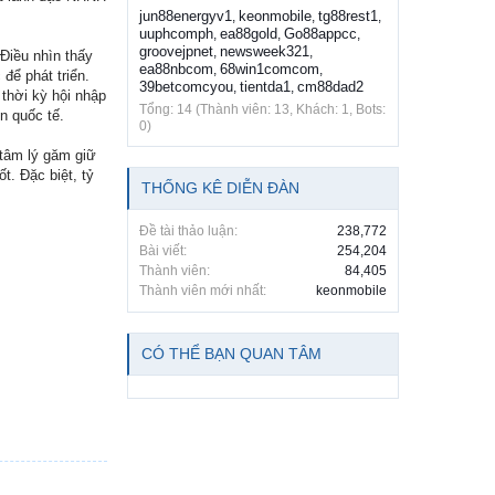
jun88energyv1
keonmobile
tg88rest1
,
,
,
uuphcomph
ea88gold
Go88appcc
,
,
,
groovejpnet
newsweek321
,
,
Điều nhìn thấy
ea88nbcom
68win1comcom
,
,
để phát triển.
39betcomcyou
tientda1
cm88dad2
,
,
thời kỳ hội nhập
Tổng: 14 (Thành viên: 13, Khách: 1, Bots:
n quốc tế.
0)
tâm lý găm giữ
t. Đặc biệt, tỷ
THỐNG KÊ DIỄN ĐÀN
Đề tài thảo luận:
238,772
Bài viết:
254,204
Thành viên:
84,405
Thành viên mới nhất:
keonmobile
CÓ THỂ BẠN QUAN TÂM