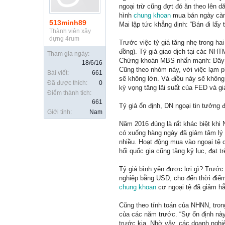
ngoại trừ cũng đợt đó ăn theo lên 
hình
chung khoan
mua bán ngày càng
513minh89
Mai lập tức khẳng định: “Bán đi lấy 
Thành viên xây
dựng 4rum
Trước việc tỷ giá tăng nhẹ trong ha
đồng). Tỷ giá giao dịch tại các NH
Tham gia ngày:
Chứng khoán MBS nhấn mạnh: Đây là 
18/6/16
Cũng theo nhóm này, với việc lạm p
Bài viết:
661
sẽ không lớn. Và điều này sẽ không
Đã được thích:
0
kỳ vọng tăng lãi suất của FED và g
Điểm thành tích:
661
Tỷ giá ổn định, DN ngoại tin tưởng
Giới tính:
Nam
Năm 2016 đúng là rất khác biệt khi 
có xuống hàng ngày đã giảm tâm lý g
nhiều. Hoạt động mua vào ngoại tệ 
hối quốc gia cũng tăng kỷ lục, đạt t
Tỷ giá bình yên được lợi gì? Trước
nghiệp bằng USD, cho đến thời điểm n
chung khoan
cơ ngoại tệ đã giảm hẳ
Cũng theo tính toán của NHNN, tron
của các năm trước. “Sự ổn định này 
trước kia. Nhờ vậy, các doanh ngh