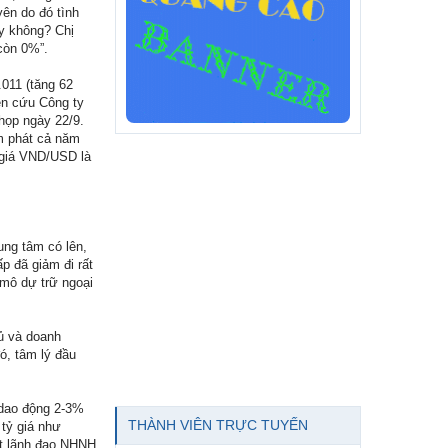
ên do đó tình
y không? Chị
 còn 0%”.
.011 (tăng 62
ên cứu Công ty
họp ngày 22/9.
ạm phát cả năm
 giá VND/USD là
ung tâm có lên,
p đã giảm đi rất
 mô dự trữ ngoại
hủ và doanh
đó, tâm lý đầu
 dao động 2-3%
THÀNH VIÊN TRỰC TUYẾN
 tỷ giá như
ột lãnh đạo NHNH