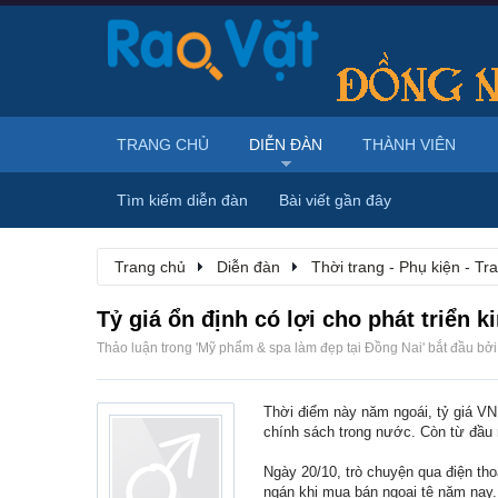
TRANG CHỦ
DIỄN ĐÀN
THÀNH VIÊN
Tìm kiếm diễn đàn
Bài viết gần đây
Trang chủ
Diễn đàn
Thời trang - Phụ kiện - T
Tỷ giá ổn định có lợi cho phát triển ki
Thảo luận trong '
Mỹ phẩm & spa làm đẹp tại Đồng Nai
' bắt đầu bở
Thời điểm này năm ngoái, tỷ giá VN
chính sách trong nước. Còn từ đầu 
Ngày 20/10, trò chuyện qua điện th
ngán khi mua bán ngoại tệ năm nay.