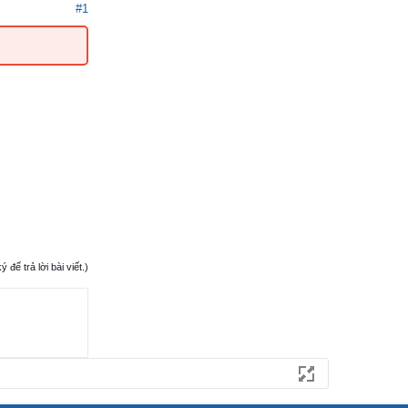
#1
ể trả lời bài viết.)