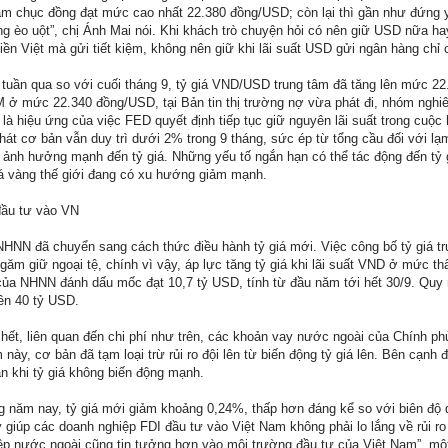
dăm chục đồng đạt mức cao nhất 22.380 đồng/USD; còn lại thì gần như đứng y
 èo uột”, chị Ánh Mai nói. Khi khách trò chuyện hỏi có nên giữ USD nữa ha
tiền Việt mà gửi tiết kiệm, không nên giữ khi lãi suất USD gửi ngân hàng chỉ
i tuần qua so với cuối tháng 9, tỷ giá VND/USD trung tâm đã tăng lên mức 22
TM ở mức 22.340 đồng/USD, tại Bản tin thị trường nợ vừa phát đi, nhóm nghi
hiệu ứng của việc FED quyết định tiếp tục giữ nguyên lãi suất trong cuộc 
hát cơ bản vẫn duy trì dưới 2% trong 9 tháng, sức ép từ tổng cầu đối với l
 ảnh hưởng mạnh đến tỷ giá. Những yếu tố ngắn hạn có thể tác động đến tỷ
iá vàng thế giới đang có xu hướng giảm mạnh.
 đầu tư vào VN
NHNN đã chuyển sang cách thức điều hành tỷ giá mới. Việc công bố tỷ giá tr
ăm giữ ngoại tệ, chính vì vậy, áp lực tăng tỷ giá khi lãi suất VND ở mức thấ
của NHNN đánh dấu mốc đạt 10,7 tỷ USD, tính từ đầu năm tới hết 30/9. Quy
rên 40 tỷ USD.
 hết, liên quan đến chi phí như trên, các khoản vay nước ngoài của Chính p
ày, cơ bản đã tạm loại trừ rủi ro đội lên từ biến động tỷ giá lên. Bên cạnh 
n khi tỷ giá không biến động mạnh.
g năm nay, tỷ giá mới giảm khoảng 0,24%, thấp hơn đáng kể so với biên độ
giúp các doanh nghiệp FDI đầu tư vào Việt Nam không phải lo lắng về rủi ro
iệp nước ngoài cũng tin tưởng hơn vào môi trường đầu tư của Việt Nam”, m