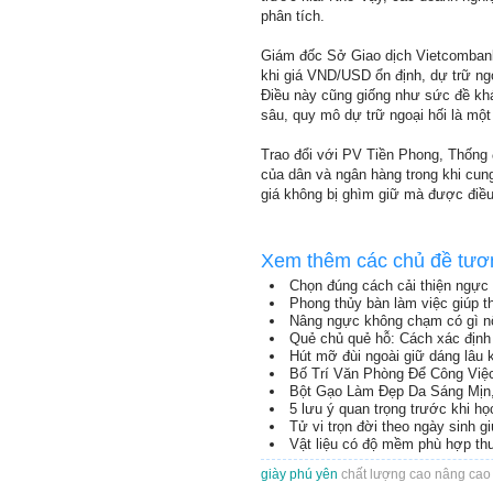
phân tích.
Giám đốc Sở Giao dịch Vietcombank
khi giá VND/USD ổn định, dự trữ ngoạ
Điều này cũng giống như sức đề khá
sâu, quy mô dự trữ ngoại hối là một
Trao đổi với PV Tiền Phong, Thống
của dân và ngân hàng trong khi cung 
giá không bị ghìm giữ mà được điều 
Xem thêm các chủ đề tươ
Chọn đúng cách cải thiện ngực 
Phong thủy bàn làm việc giúp th
Nâng ngực không chạm có gì nổ
Quẻ chủ quẻ hỗ: Cách xác định 
Hút mỡ đùi ngoài giữ dáng lâu 
Bố Trí Văn Phòng Để Công Việ
Bột Gạo Làm Đẹp Da Sáng Mịn
5 lưu ý quan trọng trước khi h
Tử vi trọn đời theo ngày sinh g
Vật liệu có độ mềm phù hợp th
giày phú yên
chất lượng cao nâng ca