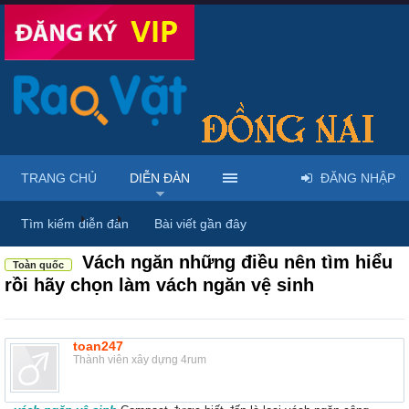
TRANG CHỦ
DIỄN ĐÀN
ĐĂNG NHẬP
Diễn đàn
...
Nội thất & Ngoại thất
Tìm kiếm diễn đàn
Bài viết gần đây
Vách ngăn những điều nên tìm hiểu
Toàn quốc
rồi hãy chọn làm vách ngăn vệ sinh
toan247
Thành viên xây dựng 4rum