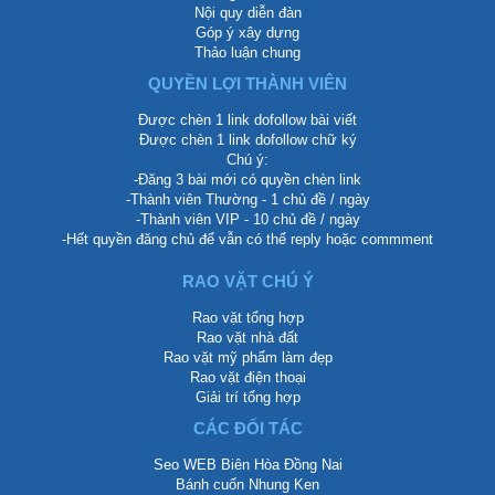
Nội quy diễn đàn
Góp ý xây dựng
Thảo luận chung
QUYỀN LỢI THÀNH VIÊN
Được chèn 1 link dofollow bài viết
Được chèn 1 link dofollow chữ ký
Chú ý:
-Đăng 3 bài mới có quyền chèn link
-Thành viên Thường - 1 chủ đề / ngày
-Thành viên VIP - 10 chủ đề / ngày
-Hết quyền đăng chủ để vẫn có thể reply hoặc commment
RAO VẶT CHÚ Ý
Rao vặt tổng hợp
Rao vặt nhà đất
Rao vặt mỹ phẩm làm đẹp
Rao vặt điện thoại
Giải trí tổng hợp
CÁC ĐỐI TÁC
Seo WEB Biên Hòa Đồng Nai
Bánh cuốn Nhung Ken