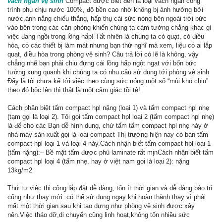
vách ngăn vệ sinh
Compact được biết đến là loại vách ngăn công
trình phụ chịu nước 100%, độ bền cao nhờ không bị ảnh hưởng bởi
nước.ánh nắng chiếu thẳng, hấp thụ cái sức nóng bên ngoài trời bức
vào bên trong các căn phòng khiến chúng ta cảm tưởng chẳng khác gì
việc đang ngồi trong lồng hấp! Tất nhiên là chúng ta có quạt, có điều
hòa, có các thiết bị làm mát nhưng bạn thử nghĩ mà xem, liệu có ai lắp
quạt, điều hòa trong phòng vệ sinh? Câu trả lời có lẽ là không, vậy
chẳng nhẽ bạn phải chịu đựng cái lồng hấp ngột ngạt với bốn bức
tường xung quanh khi chúng ta có nhu cầu sử dụng tới phòng vệ sinh
Đấy là tôi chưa kể tới việc theo cùng sức nóng một số “mùi khó chịu”
theo đó bốc lên thì thật là một cảm giác tồi tệ!
Cách phân biệt tấm compact hpl nặng (loại 1) và tấm compact hpl nhẹ
(tạm gọi là loại 2). Tôi gọi tấm compact hpl loại 2 (tấm compact hpl nhẹ)
là để cho các Bạn dễ hình dung, chứ tấm tấm compact hpl nhẹ này ở
nhà máy sản xuất gọi là loại compact Thị trường hiện nay có bán tấm
compact hpl loại 1 và loại 4 này.Cách nhận biết tấm compact hpl loại 1
(tấm nặng):– Bề mặt tấm được phủ laminate rất mịnCách nhận biết tấm
compact hpl loại 4 (tấm nhẹ, hay ở việt nam gọi là loại 2): nặng
13kg/m2
Thứ tư việc thi công lắp đặt dễ dàng, tốn ít thời gian và dễ dàng bảo trì
cũng như thay mới: có thể sử dụng ngay khi hoàn thành thay vì phải
mất một thời gian sau khi tạo dựng như phòng vệ sinh được xây
nên.Việc tháo dỡ,di chuyển cũng linh hoạt,không tốn nhiều sức