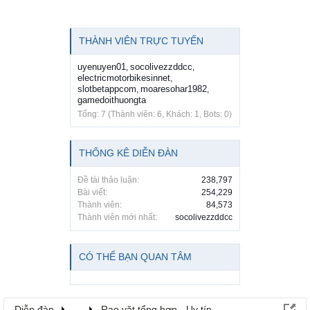
THÀNH VIÊN TRỰC TUYẾN
uyenuyen01
socolivezzddcc
,
,
electricmotorbikesinnet
,
slotbetappcom
moaresohar1982
,
,
gamedoithuongta
Tổng: 7 (Thành viên: 6, Khách: 1, Bots: 0)
THỐNG KÊ DIỄN ĐÀN
Đề tài thảo luận:
238,797
Bài viết:
254,229
Thành viên:
84,573
Thành viên mới nhất:
socolivezzddcc
CÓ THỂ BẠN QUAN TÂM
Diễn đàn
...
Rao vặt tổng hợp - Uy tín - Miễn phí