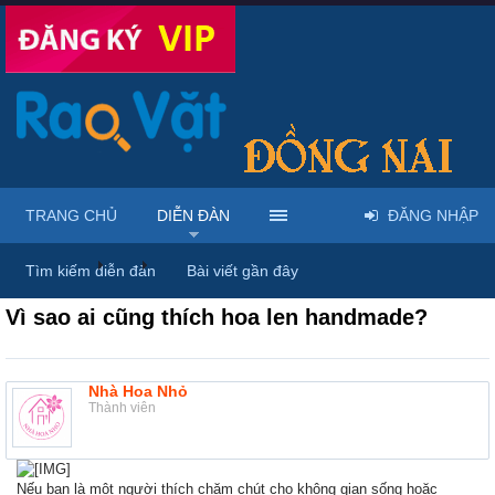
TRANG CHỦ
DIỄN ĐÀN
ĐĂNG NHẬP
Diễn đàn
...
Rao vặt tổng hợp - Uy tín - Miễn phí
Tìm kiếm diễn đàn
Bài viết gần đây
Vì sao ai cũng thích hoa len handmade?
Nhà Hoa Nhỏ
Thành viên
Nếu bạn là một người thích chăm chút cho không gian sống hoặc