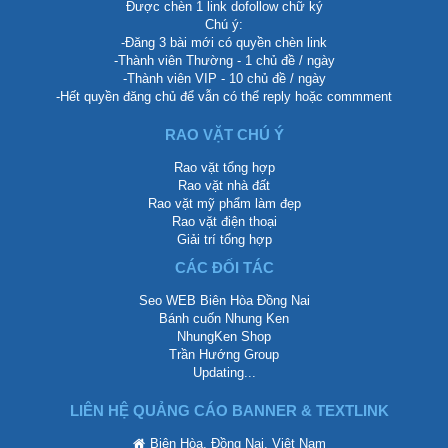
Được chèn 1 link dofollow chữ ký
Chú ý:
-Đăng 3 bài mới có quyền chèn link
-Thành viên Thường - 1 chủ đề / ngày
-Thành viên VIP - 10 chủ đề / ngày
-Hết quyền đăng chủ để vẫn có thể reply hoặc commment
RAO VẶT CHÚ Ý
Rao vặt tổng hợp
Rao vặt nhà đất
Rao vặt mỹ phẩm làm đẹp
Rao vặt điện thoại
Giải trí tổng hợp
CÁC ĐỐI TÁC
Seo WEB Biên Hòa Đồng Nai
Bánh cuốn Nhung Ken
NhungKen Shop
Trần Hướng Group
Updating...
LIÊN HỆ QUẢNG CÁO BANNER & TEXTLINK
Biên Hòa, Đồng Nai, Việt Nam