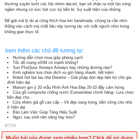
thường xuyên lướt các hội nhóm decort, bạn sẽ nhận ra một làn sóng
ngầm nhưng có sức hút cực kỳ bền bỉ: Sự xuất hiện của những
Để giải mã lý do ai cũng thích hoa len handmade, chúng ta cần nhìn
thẳng vào cách mà chất liệu này tương tác với mắt người nhìn trong
không gian thực tế.
Xem thêm các chủ đề tương tự:
Hướng dẫn chọn mua giày phòng sạch
Tốc độ mạng eSIM có mạnh không?
Sun PhuQuoc Airways Airways bay những đường nào?
Kinh nghiệm lựa chọn dịch vụ gửi hàng nhanh, tiết kiệm
Robot hút bụi lau nhà Dreame – Giải pháp dọn dẹp tiện lợi cho gia
đình hiện đại
Maison gợi ý 20 mẫu Hình Ảnh Hoa Đẹp 20-10 đầy cảm hứng
Cửa gỗ composite chống nước Eurowindow chính hãng– Lựa chọn
bền đẹp cho...
Cửa nhôm giả gỗ cao cấp – Vẻ đẹp sang trọng, bền vững cho nhà
ở hiện đại
Bàn Làm Việc Giúp Tăng Hiệu Suất
Ngực sau sinh nên nâng hay treo?
9/7/26
Muốn bài này được xem nhiều hơn?
Click để sử dụng