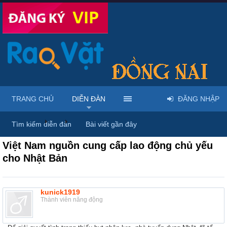
TRANG CHỦ
DIỄN ĐÀN
ĐĂNG NHẬP
Diễn đàn
...
Rao vặt tổng hợp - Uy tín - Miễn phí
Tìm kiếm diễn đàn
Bài viết gần đây
Việt Nam nguồn cung cấp lao động chủ yếu
cho Nhật Bản
kunick1919
Thành viên năng động