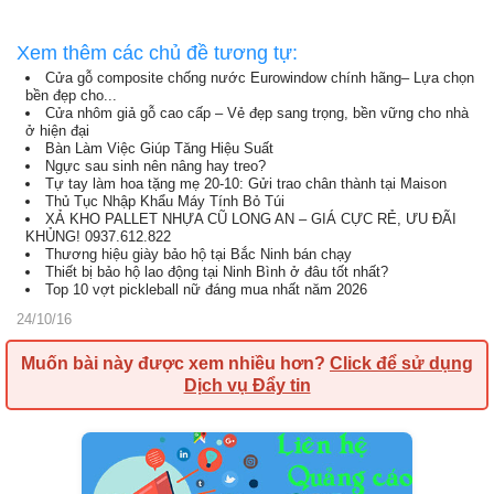
Xem thêm các chủ đề tương tự:
Cửa gỗ composite chống nước Eurowindow chính hãng– Lựa chọn
bền đẹp cho...
Cửa nhôm giả gỗ cao cấp – Vẻ đẹp sang trọng, bền vững cho nhà
ở hiện đại
Bàn Làm Việc Giúp Tăng Hiệu Suất
Ngực sau sinh nên nâng hay treo?
Tự tay làm hoa tặng mẹ 20-10: Gửi trao chân thành tại Maison
Thủ Tục Nhập Khẩu Máy Tính Bỏ Túi
XẢ KHO PALLET NHỰA CŨ LONG AN – GIÁ CỰC RẺ, ƯU ĐÃI
KHỦNG! 0937.612.822
Thương hiệu giày bảo hộ tại Bắc Ninh bán chạy
Thiết bị bảo hộ lao động tại Ninh Bình ở đâu tốt nhất?
Top 10 vợt pickleball nữ đáng mua nhất năm 2026
24/10/16
Muốn bài này được xem nhiều hơn?
Click để sử dụng
Dịch vụ Đẩy tin