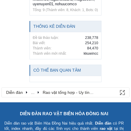
uyenuyen01
nohuucomco
,
Tổng: 9 (Thành viên: 8, Khách: 1, Bots: 0)
THỐNG KÊ DIỄN ĐÀN
Đề tài thảo luận:
238,778
Bài viết:
254,210
Thành viên:
84,470
Thành viên mới nhất:
kkuwincc
CÓ THỂ BẠN QUAN TÂM
Diễn đàn
...
Rao vặt tổng hợp - Uy tín - Miễn phí
DIỄN ĐÀN RAO VẶT BIÊN HÒA ĐỒNG NAI
Diễn đàn rao vặt Biên Hòa Đồng Nai
hiệu quả nhất.
Diễn đàn
có PR
tốt, index nhanh, đầy đủ các lĩnh vực cho thành viên
rao vặt
tại thị