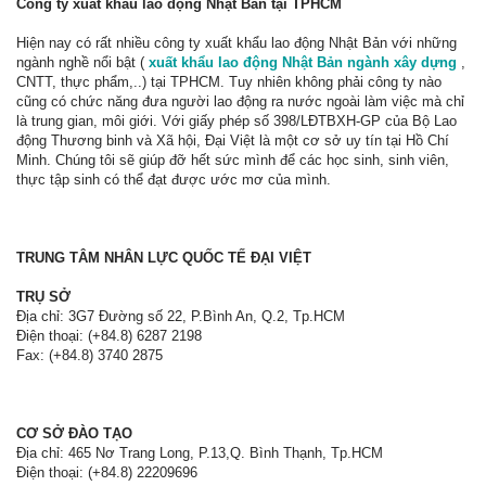
Công ty xuất khẩu lao động Nhật Bản tại TPHCM
Hiện nay có rất nhiều công ty xuất khẩu lao động Nhật Bản với những
ngành nghề nổi bật (
xuất khẩu lao động Nhật Bản ngành xây dựng
,
CNTT, thực phẩm,..) tại TPHCM. Tuy nhiên không phải công ty nào
cũng có chức năng đưa người lao động ra nước ngoài làm việc mà chỉ
là trung gian, môi giới. Với giấy phép số 398/LĐTBXH-GP của Bộ Lao
động Thương binh và Xã hội, Đại Việt là một cơ sở uy tín tại Hồ Chí
Minh. Chúng tôi sẽ giúp đỡ hết sức mình để các học sinh, sinh viên,
thực tập sinh có thể đạt được ước mơ của mình.
TRUNG TÂM NHÂN LỰC QUỐC TẾ ĐẠI VIỆT
TRỤ SỞ
Địa chỉ: 3G7 Đường số 22, P.Bình An, Q.2, Tp.HCM
Điện thoại: (+84.8) 6287 2198
Fax: (+84.8) 3740 2875
CƠ SỞ ĐÀO TẠO
Địa chỉ: 465 Nơ Trang Long, P.13,Q. Bình Thạnh, Tp.HCM
Điện thoại: (+84.8) 22209696