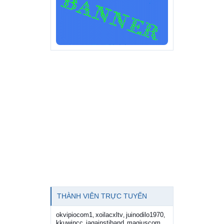
THÀNH VIÊN TRỰC TUYẾN
okvipiocom1
xoilacxltv
juinodilo1970
,
,
,
kkuwincc
iagainstiband
magiuscom
,
,
,