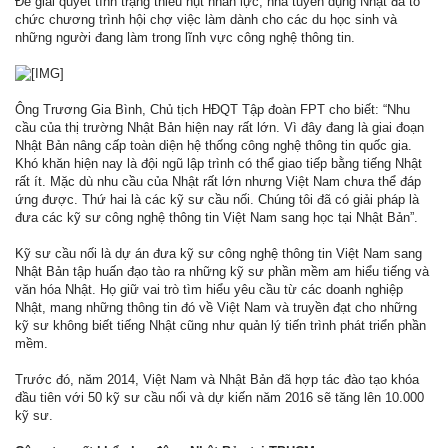
Để giải quyết tình trạng thiếu hụt nhân lực, nhà tuyển dụng Nhật đã tổ
chức chương trình hội chợ việc làm dành cho các du học sinh và
những người đang làm trong lĩnh vực công nghệ thông tin.
Ông Trương Gia Bình, Chủ tịch HĐQT Tập đoàn FPT cho biết: “Nhu
cầu của thị trường Nhật Bản hiện nay rất lớn. Vì đây đang là giai đoạn
Nhật Bản nâng cấp toàn diện hệ thống công nghệ thông tin quốc gia.
Khó khăn hiện nay là đội ngũ lập trình có thể giao tiếp bằng tiếng Nhật
rất ít. Mặc dù nhu cầu của Nhật rất lớn nhưng Việt Nam chưa thể đáp
ứng được. Thứ hai là các kỹ sư cầu nối. Chúng tôi đã có giải pháp là
đưa các kỹ sư công nghệ thông tin Việt Nam sang học tại Nhật Bản”.
Kỹ sư cầu nối là dự án đưa kỹ sư công nghệ thông tin Việt Nam sang
Nhật Bản tập huấn đạo tào ra những kỹ sư phần mềm am hiểu tiếng và
văn hóa Nhật. Họ giữ vai trò tìm hiểu yêu cầu từ các doanh nghiệp
Nhật, mang những thông tin đó về Việt Nam và truyền đạt cho những
kỹ sư không biết tiếng Nhật cũng như quản lý tiến trình phát triển phần
mềm.
Trước đó, năm 2014, Việt Nam và Nhật Bản đã hợp tác đào tạo khóa
đầu tiên với 50 kỹ sư cầu nối và dự kiến năm 2016 sẽ tăng lên 10.000
kỹ sư.