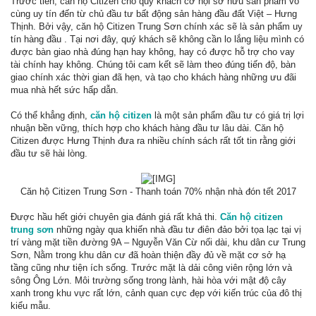
Trước tiên, căn hộ Citizen cho quý khách cơ hội sở hữu sản phẩm vô
cùng uy tín đến từ chủ đầu tư bất động sản hàng đầu đất Việt – Hưng
Thịnh. Bởi vậy, căn hộ Citizen Trung Sơn chính xác sẽ là sản phẩm uy
tín hàng đầu . Tại nơi đây, quý khách sẽ không cần lo lắng liệu mình có
được bàn giao nhà đúng hạn hay không, hay có được hỗ trợ cho vay
tài chính hay không. Chúng tôi cam kết sẽ làm theo đúng tiến độ, bàn
giao chính xác thời gian đã hẹn, và tạo cho khách hàng những ưu đãi
mua nhà hết sức hấp dẫn.
Có thể khẳng định,
căn hộ citizen
là một sản phẩm đầu tư có giá trị lợi
nhuận bền vững, thích hợp cho khách hàng đầu tư lâu dài. Căn hộ
Citizen được Hưng Thịnh đưa ra nhiều chính sách rất tốt tin rằng giới
đầu tư sẽ hài lòng.
Căn hộ Citizen Trung Sơn - Thanh toán 70% nhận nhà đón tết 2017​
Được hầu hết giới chuyên gia đánh giá rất khả thi.
Căn hộ citizen
trung sơn
những ngày qua khiến nhà đầu tư điên đảo bởi tọa lạc tại vị
trí vàng mặt tiền đường 9A – Nguyễn Văn Cừ nối dài, khu dân cư Trung
Sơn, Nằm trong khu dân cư đã hoàn thiện đầy đủ về mặt cơ sở hạ
tầng cũng như tiện ích sống. Trước mặt là dải công viên rộng lớn và
sông Ông Lớn. Môi trường sống trong lành, hài hòa với mật độ cây
xanh trong khu vực rất lớn, cảnh quan cực đẹp với kiến trúc của đô thị
kiểu mẫu.