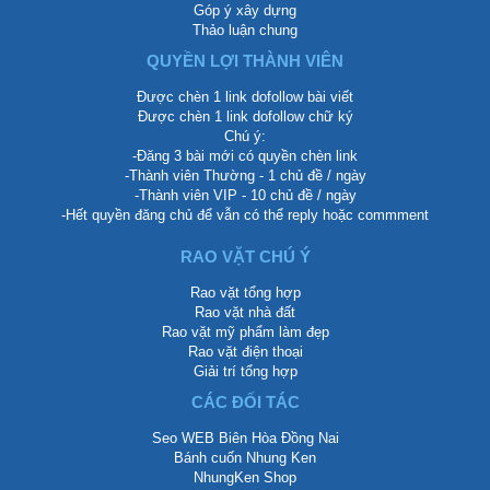
Góp ý xây dựng
Thảo luận chung
QUYỀN LỢI THÀNH VIÊN
Được chèn 1 link dofollow bài viết
Được chèn 1 link dofollow chữ ký
Chú ý:
-Đăng 3 bài mới có quyền chèn link
-Thành viên Thường - 1 chủ đề / ngày
-Thành viên VIP - 10 chủ đề / ngày
-Hết quyền đăng chủ để vẫn có thể reply hoặc commment
RAO VẶT CHÚ Ý
Rao vặt tổng hợp
Rao vặt nhà đất
Rao vặt mỹ phẩm làm đẹp
Rao vặt điện thoại
Giải trí tổng hợp
CÁC ĐỐI TÁC
Seo WEB Biên Hòa Đồng Nai
Bánh cuốn Nhung Ken
NhungKen Shop