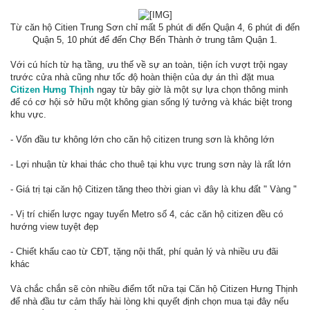
Từ căn hộ Citien Trung Sơn chỉ mất 5 phút đi đến Quận 4, 6 phút đi đến
Quận 5, 10 phút để đến Chợ Bến Thành ở trung tâm Quận 1.
Với cú hích từ hạ tầng, ưu thế về sự an toàn, tiện ích vượt trội ngay
trước cửa nhà cũng như tốc độ hoàn thiện của dự án thì đặt mua
Citizen Hưng Thịnh
ngay từ bây giờ là một sự lựa chọn thông minh
để có cơ hội sở hữu một không gian sống lý tưởng và khác biệt trong
khu vực.​
- Vốn đầu tư không lớn cho căn hộ citizen trung sơn là không lớn
- Lợi nhuận từ khai thác cho thuê tại khu vực trung sơn này là rất lớn
- Giá trị tại căn hộ Citizen tăng theo thời gian vì đây là khu đất " Vàng "
- Vị trí chiến lược ngay tuyến Metro số 4, các căn hộ citizen đều có
hướng view tuyệt đẹp
- Chiết khấu cao từ CĐT, tặng nội thất, phí quản lý và nhiều ưu đãi
khác
Và chắc chắn sẽ còn nhiều điểm tốt nữa tại Căn hộ Citizen Hưng Thịnh
để nhà đầu tư cảm thấy hài lòng khi quyết định chọn mua tại đây nếu