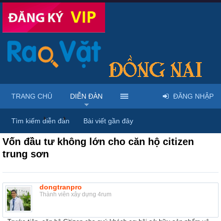
TRANG CHỦ
DIỄN ĐÀN
ĐĂNG NHẬP
Diễn đàn
...
Nhà đất – Bất động sản
Tìm kiếm diễn đàn
Bài viết gần đây
Vốn đầu tư không lớn cho căn hộ citizen
trung sơn
dongtranpro
Thành viên xây dựng 4rum