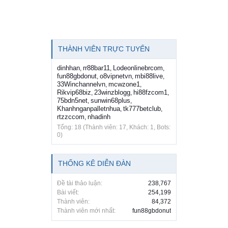
THÀNH VIÊN TRỰC TUYẾN
dinhhan
rr88bar11
Lodeonlinebrcom
,
,
,
fun88gbdonut
o8vipnetvn
mbi88live
,
,
,
33Winchannelvn
mcwzone1
,
,
Rikvip68biz
23winzblogg
hi88fzcom1
,
,
,
75bdn5net
sunwin68plus
,
,
Khanhnganpalletnhua
tk777betclub
,
,
rtzzccom
nhadinh
,
Tổng: 18 (Thành viên: 17, Khách: 1, Bots:
0)
THỐNG KÊ DIỄN ĐÀN
Đề tài thảo luận:
238,767
Bài viết:
254,199
Thành viên:
84,372
Thành viên mới nhất:
fun88gbdonut