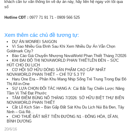
khách cần tư vấn thông tin về dự án này, hãy liên hệ ngay với tôi qua
số
Hotline CĐT :
0977 71 91 71 - 0909 566 525
Xem thêm các chủ đề tương tự:
DỰ ÁN MONREI SAIGON
Vì Sao Nhiều Gia Đình Sau Khi Xem Nhiều Dự Án Vẫn Chọn
Goldmark City?
Báo Cáo Giá Chuyển Nhượng NovaWorld Phan Thiết Tháng 7/2026
KHI ĐẠI ĐỘ THỊ NOVAWORLD PHAN THIẾTLÊN ĐÈN – SỨC
HÚT CHO DU LỊCH
CƠ HỘI SỞ HỮU DÒNG SẢN PHẨM CAO CẤP NHẤT
NOVAWORLD PHAN THIẾT – CHỈ TỪ 5.3 TỶ
Haru One Era – Phân Khu Mang Nhịp Sống Trẻ Trung Trong Đại Đô
Thị All-in-One
SỰ LỰA CHỌN ĐỐI TÁC HẠNG A: Cái Bắt Tay Chiến Lược Nâng
Tầm Vị Thế Đạt Phước
TÂM ĐIỂM BÙNG NỔ THÁNG 7/2026: SỞ HỮU BIỆT THỰ BIỂN
NOVAWORLD PHAN THIẾT
Cắt Lỗ Kịch Sàn – Bán Gấp Đất Sát Khu Du Lịch Núi Bà Đen, Tây
Ninh – Giá Rẻ...
CHO THUÊ ĐẤT MẶT TIỀN ĐƯỜNG N1 - ĐÔNG HÒA, DĨ AN,
BÌNH DƯƠNG
20/6/16