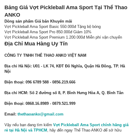
Bảng Giá Vợt Pickleball Ama Sport Tại Thể Thao
ANKO
Dòng sản phẩm
Giá bán
Khuyến mãi
Vợt Pickleball Ama Sport Basic 550.000đ Tặng bộ bóng
Vợt Pickleball Ama Sport Pro 850.000đ Giảm 10%
Vợt Pickleball Ama Sport Premium 1.200.000đ Miễn phí vận chuyển
Địa Chỉ Mua Hàng Uy Tín
CÔNG TY TNHH THỂ THAO ANKO VIỆT NAM
Địa chỉ Hà Nội: U01 - LK 74, KĐT Đô Nghĩa, Quận Hà Đông, TP. Hà
Nội
Điện thoại: 096 6789 588 - 0856.219.666
Địa chỉ HCM: Số 2 đường số 8, P. Bình Hưng Hòa A, Q. Bình Tân
Điện thoại: 0868.16.8989 - 0879.521.999
Email:
thethaoanko@gmail.com
Vậy nếu bạn đang tìm kiếm
Vợt Pickleball Ama Sport chính hãng giá
rẻ tại Hà Nội và TPHCM
, hãy đến ngay Thể Thao ANKO để sở hữu