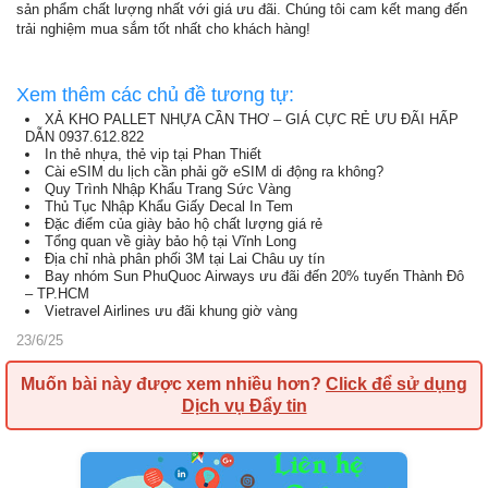
sản phẩm chất lượng nhất với giá ưu đãi. Chúng tôi cam kết mang đến
trải nghiệm mua sắm tốt nhất cho khách hàng!
Xem thêm các chủ đề tương tự:
XẢ KHO PALLET NHỰA CẦN THƠ – GIÁ CỰC RẺ ƯU ĐÃI HẤP
DẪN 0937.612.822
In thẻ nhựa, thẻ vip tại Phan Thiết
Cài eSIM du lịch cần phải gỡ eSIM di động ra không?
Quy Trình Nhập Khẩu Trang Sức Vàng
Thủ Tục Nhập Khẩu Giấy Decal In Tem
Đặc điểm của giày bảo hộ chất lượng giá rẻ
Tổng quan về giày bảo hộ tại Vĩnh Long
Địa chỉ nhà phân phối 3M tại Lai Châu uy tín
Bay nhóm Sun PhuQuoc Airways ưu đãi đến 20% tuyến Thành Đô
– TP.HCM
Vietravel Airlines ưu đãi khung giờ vàng
23/6/25
Muốn bài này được xem nhiều hơn?
Click để sử dụng
Dịch vụ Đẩy tin