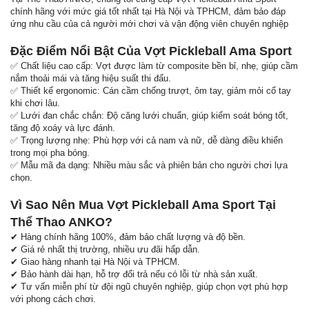
chính hãng với mức giá tốt nhất tại Hà Nội và TPHCM, đảm bảo đáp
ứng nhu cầu của cả người mới chơi và vận động viên chuyên nghiệp
Đặc Điểm Nổi Bật Của Vợt Pickleball Ama Sport
✅ Chất liệu cao cấp: Vợt được làm từ composite bền bỉ, nhẹ, giúp cầm
nắm thoải mái và tăng hiệu suất thi đấu.
✅ Thiết kế ergonomic: Cán cầm chống trượt, ôm tay, giảm mỏi cổ tay
khi chơi lâu.
✅ Lưới đan chắc chắn: Độ căng lưới chuẩn, giúp kiểm soát bóng tốt,
tăng độ xoáy và lực đánh.
✅ Trọng lượng nhẹ: Phù hợp với cả nam và nữ, dễ dàng điều khiển
trong mọi pha bóng.
✅ Mẫu mã đa dạng: Nhiều màu sắc và phiên bản cho người chơi lựa
chọn.
Vì Sao Nên Mua Vợt Pickleball Ama Sport Tại
Thể Thao ANKO?
✔ Hàng chính hãng 100%, đảm bảo chất lượng và độ bền.
✔ Giá rẻ nhất thị trường, nhiều ưu đãi hấp dẫn.
✔ Giao hàng nhanh tại Hà Nội và TPHCM.
✔ Bảo hành dài hạn, hỗ trợ đổi trả nếu có lỗi từ nhà sản xuất.
✔ Tư vấn miễn phí từ đội ngũ chuyên nghiệp, giúp chọn vợt phù hợp
với phong cách chơi.