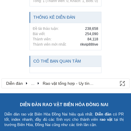
Tổng: 1 (Thành viên: 0, Khách: 1, Bots: 0)
THỐNG KÊ DIỄN ĐÀN
Đề tài thảo luận:
238,658
Bài viết:
254,090
Thành viên:
84,118
Thành viên mới nhất:
rikvip88live
CÓ THỂ BẠN QUAN TÂM
Diễn đàn
...
Rao vặt tổng hợp - Uy tín - Miễn phí
DIỄN ĐÀN RAO VẶT BIÊN HÒA ĐỒNG NAI
Diễn đàn rao vặt Biên Hòa Đồng Nai
hiệu quả nhất.
Diễn đàn
có PR
tốt, index nhanh, đầy đủ các lĩnh vực cho thành viên
rao vặt
tại thị
trường Biên Hòa, Đồng Nai cũng như các tỉnh lân cận.