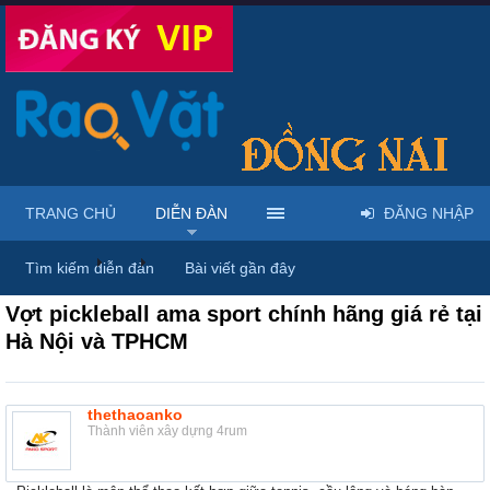
TRANG CHỦ
DIỄN ĐÀN
ĐĂNG NHẬP
Diễn đàn
...
Rao vặt tổng hợp - Uy tín - Miễn phí
Tìm kiếm diễn đàn
Bài viết gần đây
Vợt pickleball ama sport chính hãng giá rẻ tại
Hà Nội và TPHCM
thethaoanko
Thành viên xây dựng 4rum