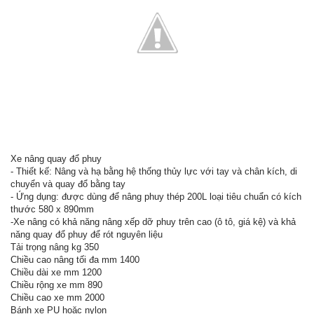
Xe nâng quay đổ phuy
- Thiết kế: Nâng và hạ bằng hệ thống thủy lực với tay và chân kích, di
chuyển và quay đổ bằng tay
- Ứng dụng: được dùng để nâng phuy thép 200L loại tiêu chuẩn có kích
thước 580 x 890mm
-Xe nâng có khả năng nâng xếp dỡ phuy trên cao (ô tô, giá kệ) và khả
năng quay đổ phuy để rót nguyên liệu
Tải trọng nâng kg 350
Chiều cao nâng tối đa mm 1400
Chiều dài xe mm 1200
Chiều rộng xe mm 890
Chiều cao xe mm 2000
Bánh xe PU hoặc nylon