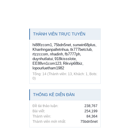
THÀNH VIÊN TRỰC TUYẾN
hi88fzcom1
75bdn5net
sunwin68plus
,
,
,
Khanhnganpalletnhua
tk777betclub
,
,
rtzzccom
nhadinh
fb7777ph
,
,
,
duynhutlatui
918kissslote
,
,
EE88vn1com123
Rikvip68biz
,
,
lopourluetham1982
Tổng: 14 (Thành viên: 13, Khách: 1, Bots:
0)
THỐNG KÊ DIỄN ĐÀN
Đề tài thảo luận:
238,767
Bài viết:
254,199
Thành viên:
84,364
Thành viên mới nhất:
75bdn5net