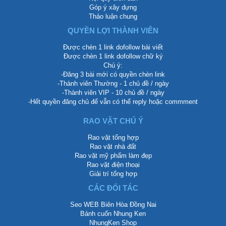
Góp ý xây dựng
Thảo luận chung
QUYỀN LỢI THÀNH VIÊN
Được chèn 1 link dofollow bài viết
Được chèn 1 link dofollow chữ ký
Chú ý:
-Đăng 3 bài mới có quyền chèn link
-Thành viên Thường - 1 chủ đề / ngày
-Thành viên VIP - 10 chủ đề / ngày
-Hết quyền đăng chủ để vẫn có thể reply hoặc commment
RAO VẶT CHÚ Ý
Rao vặt tổng hợp
Rao vặt nhà đất
Rao vặt mỹ phẩm làm đẹp
Rao vặt điện thoại
Giải trí tổng hợp
CÁC ĐỐI TÁC
Seo WEB Biên Hòa Đồng Nai
Bánh cuốn Nhung Ken
NhungKen Shop