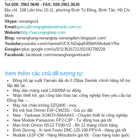
Tel:028- 3961 0640 - FAX: 028-3961.0630
Địa chỉ: 108 Liên khu 10-11, phường Bình Trị Đông, Bình Tân, Hồ Chí
Minh
Skype:
xenangso1
Email:
greco@congnghiepvietxanh.com.vn
Website:
http://xecongnghiep.com
Blog:
xenanghang-xenangtay-xenangdien.blogspot.com/
Youtube:
youtube.com/channel/UCX-NZwjejK85MAHAobekYRw
Google+:
plus.google.com/u/0/113616721202192790229
Facebook:
.facebook.com/xenanghangvietxanh/
Xem thêm các chủ đề tương tự:
Đồng hồ áp suất Yamaki dải đo 0 25bar Dantek chính hãng hỗ trợ
lắp đặt tại...
Máy dán màng seal LX6000A tự động
Nhận thiết kế, gia công bàn thao tác công nghiệp theo yêu cầu tại
Đồng Nai –...
Máy hút chân không DZQ400 - inox
Bộ mã hoá Omron E6F-CWZ5G - Giá ưu đãi
New - Yaskawa SGMJV-04AAA61 - Chuyên thiết bị công nghiệp
New Module Panasonic FP2-C3P - Tự động hoá giá tốt
Màn hình Omron NS12-TS00-V2 - Bh 12 tháng chính hãng
Bình Dương - Xi lanh Festo DNC-125-190-PPV-A - Hàng giá tốt
Module L61P-CM - Hàng Mitsubishi giá tốt - Giao hàng toàn quốc