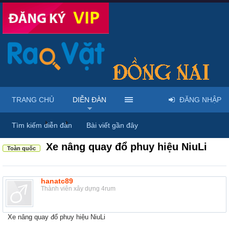
TRANG CHỦ
DIỄN ĐÀN
ĐĂNG NHẬP
Diễn đàn
...
Máy móc & thiết bị công nông nghiệp
Tìm kiếm diễn đàn
Bài viết gần đây
Xe nâng quay đổ phuy hiệu NiuLi
Toàn quốc
hanatc89
Thành viên xây dựng 4rum
Xe nâng quay đổ phuy hiệu NiuLi