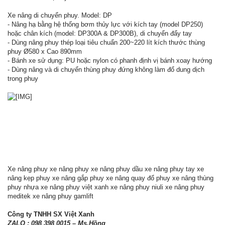
Xe nâng di chuyển phuy. Model: DP
- Nâng hạ bằng hệ thống bơm thủy lực với kích tay (model DP250)
hoặc chân kích (model: DP300A & DP300B), di chuyển đẩy tay
- Dùng nâng phuy thép loại tiêu chuẩn 200~220 lít kích thước thùng
phuy Ø580 x Cao 890mm
- Bánh xe sử dụng: PU hoặc nylon có phanh định vị bánh xoay hướng
- Dùng nâng và di chuyển thùng phuy đứng không làm đổ dung dịch
trong phuy
Xe nâng phuy xe nâng phuy xe nâng phuy dầu xe nâng phuy tay xe
nâng kẹp phuy xe nâng gắp phuy xe nâng quay đổ phuy xe nâng thùng
phuy nhựa xe nâng phuy việt xanh xe nâng phuy niuli xe nâng phuy
meditek xe nâng phuy gamlift
Công ty TNHH SX Việt Xanh
ZALO : 098 398 0015 – Ms.Hồng