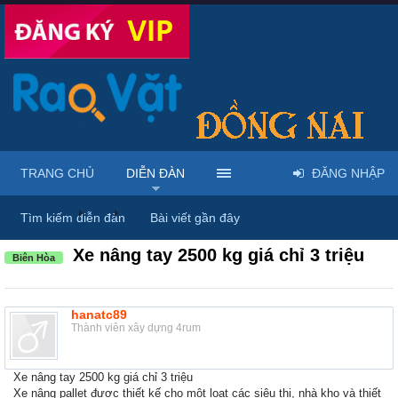
TRANG CHỦ
DIỄN ĐÀN
ĐĂNG NHẬP
Diễn đàn
...
Máy móc & thiết bị công nông nghiệp
Tìm kiếm diễn đàn
Bài viết gần đây
Xe nâng tay 2500 kg giá chỉ 3 triệu
Biên Hòa
hanatc89
Thành viên xây dựng 4rum
Xe nâng tay 2500 kg giá chỉ 3 triệu
Xe nâng pallet được thiết kế cho một loạt các siêu thị, nhà kho và thiết