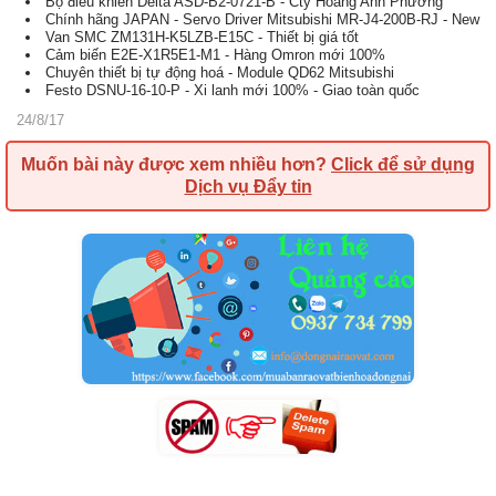
Bộ điều khiển Delta ASD-B2-0721-B - Cty Hoàng Anh Phương
Chính hãng JAPAN - Servo Driver Mitsubishi MR-J4-200B-RJ - New
Van SMC ZM131H-K5LZB-E15C - Thiết bị giá tốt
Cảm biến E2E-X1R5E1-M1 - Hàng Omron mới 100%
Chuyên thiết bị tự động hoá - Module QD62 Mitsubishi
Festo DSNU-16-10-P - Xi lanh mới 100% - Giao toàn quốc
24/8/17
Muốn bài này được xem nhiều hơn?
Click để sử dụng
Dịch vụ Đẩy tin