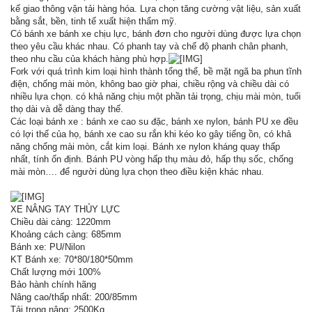
kế giao thông vận tải hàng hóa. Lựa chọn tăng cường vật liệu, sản xuất
bằng sắt, bền, tinh tế xuất hiện thẩm mỹ.
Có bánh xe bánh xe chịu lực, bánh đơn cho người dùng được lựa chọn
theo yêu cầu khác nhau. Có phanh tay và chế độ phanh chân phanh,
theo nhu cầu của khách hàng phù hợp.
Fork với quá trình kim loại hình thành tổng thể, bề mặt ngã ba phun tĩnh
điện, chống mài mòn, không bao giờ phai, chiều rộng và chiều dài có
nhiều lựa chọn. có khả năng chịu một phần tải trọng, chịu mài mòn, tuổi
thọ dài và dễ dàng thay thế.
Các loại bánh xe : bánh xe cao su đặc, bánh xe nylon, bánh PU xe đều
có lợi thế của họ, bánh xe cao su rắn khi kéo ko gây tiếng ồn, có khả
năng chống mài mòn, cắt kim loại. Bánh xe nylon kháng quay thấp
nhất, tính ổn định. Bánh PU vòng hấp thụ màu đỏ, hấp thụ sốc, chống
mài mòn…. để người dùng lựa chọn theo điều kiện khác nhau.
XE NÂNG TAY THỦY LỰC
Chiều dài càng: 1220mm
Khoảng cách càng: 685mm
Bánh xe: PU/Nilon
KT Bánh xe: 70*80/180*50mm
Chất lượng mới 100%
Bảo hành chính hãng
Nâng cao/thấp nhất: 200/85mm
Tải trọng nâng: 2500Kg