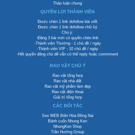
Thảo luận chung
QUYỀN LỢI THÀNH VIÊN
Được chèn 1 link dofollow bài viết
Được chèn 1 link dofollow chữ ký
Chú ý:
-Đăng 3 bài mới có quyền chèn link
-Thành viên Thường - 1 chủ đề / ngày
-Thành viên VIP - 10 chủ đề / ngày
-Hết quyền đăng chủ để vẫn có thể reply hoặc commment
RAO VẶT CHÚ Ý
Rao vặt tổng hợp
Rao vặt nhà đất
Rao vặt mỹ phẩm làm đẹp
Rao vặt điện thoại
Giải trí tổng hợp
CÁC ĐỐI TÁC
Seo WEB Biên Hòa Đồng Nai
Bánh cuốn Nhung Ken
NhungKen Shop
Trần Hướng Group