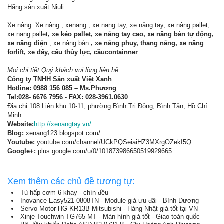
Hãng sản xuất:Niuli
Xe nâng: Xe nâng , xenang , xe nang tay, xe nâng tay, xe nâng pallet,
xe nang pallet
, xe kéo pallet, xe nâng tay cao, xe nâng bán tự động,
xe nâng điện
, xe nâng bàn
, xe nâng phuy, thang nâng, xe nâng
forlift, xe đẩy, cẩu thủy lực, cầucontainner
Mọi chi tiết Quý khách vui lòng liên hệ:
Công ty TNHH Sản xuất Việt Xanh
Hotline: 0988 156 085 – Ms.Phương
Tel:028- 6676 7956 - FAX: 028-3961.0630
Địa chỉ:108 Liên khu 10-11, phường Bình Trị Đông, Bình Tân, Hồ Chí
Minh
Website:
http://xenangtay.vn/
Blog:
xenang123.blogspot.com/
Youtube:
youtube.com/channel/UCkPQSeiaiHZ3MXrgOZekI5Q
Google+:
plus.google.com/u/0/101873986650519929665
Xem thêm các chủ đề tương tự:
Tủ hấp cơm 6 khay - chín đều
Inovance Easy521-0808TN - Module giá ưu đãi - Bình Dương
Servo Motor HG-KR13B Mitsubishi - Hàng Nhật giá tốt tại VN
Xinje Touchwin TG765-MT - Màn hình giá tốt - Giao toàn quốc