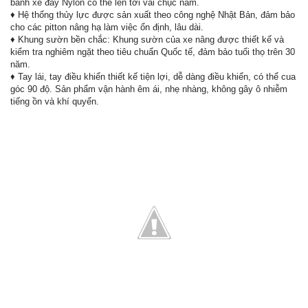
bánh xe đẩy Nylon có thể lên tới vài chục năm.
♦ Hệ thống thủy lực được sản xuất theo công nghệ Nhật Bản, đảm bảo
cho các pitton nâng hạ làm việc ổn định, lâu dài.
♦ Khung sườn bền chắc: Khung sườn của xe nâng được thiết kế và
kiểm tra nghiêm ngặt theo tiêu chuẩn Quốc tế, đảm bảo tuổi thọ trên 30
năm.
♦ Tay lái, tay điều khiển thiết kế tiện lợi, dễ dàng điều khiển, có thể cua
góc 90 độ. Sản phẩm vận hành êm ái, nhẹ nhàng, không gây ô nhiễm
tiếng ồn và khí quyển.