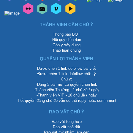
THÀNH VIÊN CẦN CHÚ Ý
Thông báo BQT
Nội quy diễn đàn
Góp ý xây dựng
Thảo luận chung
QUYỀN LỢI THÀNH VIÊN
Được chèn 1 link dofollow bài viết
Được chèn 1 link dofollow chữ ký
Chú ý:
-Đăng 3 bài mới có quyền chèn link
-Thành viên Thường - 1 chủ đề / ngày
-Thành viên VIP - 10 chủ đề / ngày
-Hết quyền đăng chủ để vẫn có thể reply hoặc commment
RAO VẶT CHÚ Ý
Rao vặt tổng hợp
Rao vặt nhà đất
Rao vặt mỹ phẩm làm đẹp