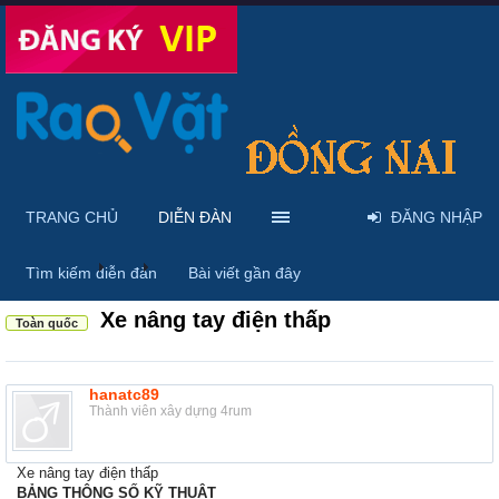
TRANG CHỦ
DIỄN ĐÀN
ĐĂNG NHẬP
Diễn đàn
...
Máy móc & thiết bị công nông nghiệp
Tìm kiếm diễn đàn
Bài viết gần đây
Xe nâng tay điện thấp
Toàn quốc
hanatc89
Thành viên xây dựng 4rum
Xe nâng tay điện thấp
BẢNG THÔNG SỐ KỸ THUẬT