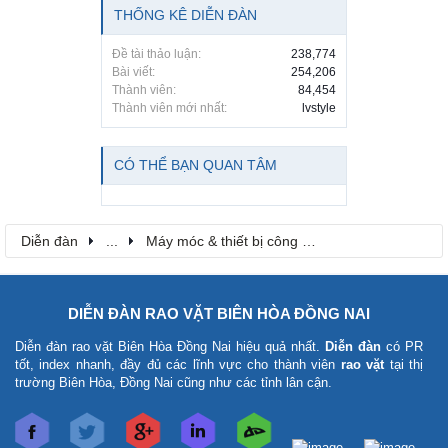
THỐNG KÊ DIỄN ĐÀN
Đề tài thảo luận:
238,774
Bài viết:
254,206
Thành viên:
84,454
Thành viên mới nhất:
lvstyle
CÓ THỂ BẠN QUAN TÂM
Diễn đàn
...
Máy móc & thiết bị công nông nghiệp
DIỄN ĐÀN RAO VẶT BIÊN HÒA ĐỒNG NAI
Diễn đàn rao vặt Biên Hòa Đồng Nai
hiệu quả nhất.
Diễn đàn
có PR
tốt, index nhanh, đầy đủ các lĩnh vực cho thành viên
rao vặt
tại thị
trường Biên Hòa, Đồng Nai cũng như các tỉnh lân cận.