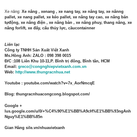
Xe nâng:
Xe nâng , xenang , xe nang tay, xe nâng tay, xe nânng
pallet, xe nang pallet, xe kéo pallet, xe nâng tay cao, xe nâng bán
tựđộng, xe nâng điện , xe nâng bàn , xe nâng phuy, thang nâng, xe
nâng forlift, xe đẩy, cẩu thủy lực, cầucontainner
Liên lạc
Công ty TNHH Sản Xuất Việt Xanh
Ms.Hồng Anh: ZALO : 098 398 0015
Đ/C :108 Liên Khu 10-11,P. Bình trị đông, Bình tân, HCM
Email:
greco@congnghiepvietxanh.com.vn
Web:
http://www.thungracnhua.net
Youtube : youtube.com/watch?v=7x_AorNmcqE
Blog: thungracnhuacongcong.blogspot.com/
Google +
lus.google.com/u/0/+%C4%90%E1%BB%A9cH%E1%BB%93ngAnh
Nguy%E1%BB%85n
Gian Hàng sile.vn/nhuavietxanh