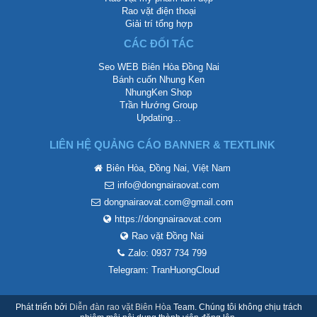
Rao vặt điện thoại
Giải trí tổng hợp
CÁC ĐỐI TÁC
Seo WEB Biên Hòa Đồng Nai
Bánh cuốn Nhung Ken
NhungKen Shop
Trần Hướng Group
Updating...
LIÊN HỆ QUẢNG CÁO BANNER & TEXTLINK
Biên Hòa, Đồng Nai, Việt Nam
info@dongnairaovat.com
dongnairaovat.com@gmail.com
https://dongnairaovat.com
Rao vặt Đồng Nai
Zalo: 0937 734 799
Telegram: TranHuongCloud
Phát triển bởi
Diễn đàn rao vặt Biên Hòa
Team. Chúng tôi không chịu trách