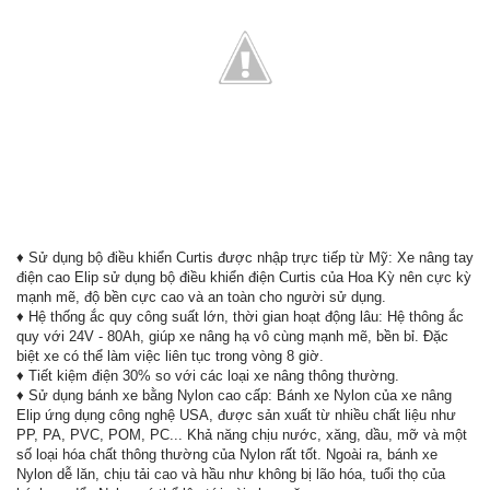
♦ Sử dụng bộ điều khiển Curtis được nhập trực tiếp từ Mỹ: Xe nâng tay
điện cao Elip sử dụng bộ điều khiển điện Curtis của Hoa Kỳ nên cực kỳ
mạnh mẽ, độ bền cực cao và an toàn cho người sử dụng.
♦ Hệ thống ắc quy công suất lớn, thời gian hoạt động lâu: Hệ thông ắc
quy với 24V - 80Ah, giúp xe nâng hạ vô cùng mạnh mẽ, bền bỉ. Đặc
biệt xe có thể làm việc liên tục trong vòng 8 giờ.
♦ Tiết kiệm điện 30% so với các loại xe nâng thông thường.
♦ Sử dụng bánh xe bằng Nylon cao cấp: Bánh xe Nylon của xe nâng
Elip ứng dụng công nghệ USA, được sản xuất từ nhiều chất liệu như
PP, PA, PVC, POM, PC... Khả năng chịu nước, xăng, dầu, mỡ và một
số loại hóa chất thông thường của Nylon rất tốt. Ngoài ra, bánh xe
Nylon dễ lăn, chịu tải cao và hầu như không bị lão hóa, tuổi thọ của