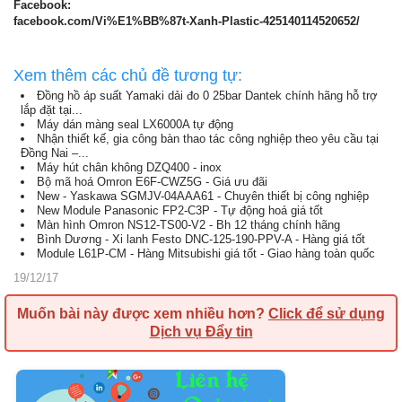
Facebook:
facebook.com/Vi%E1%BB%87t-Xanh-Plastic-425140114520652/
Xem thêm các chủ đề tương tự:
Đồng hồ áp suất Yamaki dải đo 0 25bar Dantek chính hãng hỗ trợ
lắp đặt tại...
Máy dán màng seal LX6000A tự động
Nhận thiết kế, gia công bàn thao tác công nghiệp theo yêu cầu tại
Đồng Nai –...
Máy hút chân không DZQ400 - inox
Bộ mã hoá Omron E6F-CWZ5G - Giá ưu đãi
New - Yaskawa SGMJV-04AAA61 - Chuyên thiết bị công nghiệp
New Module Panasonic FP2-C3P - Tự động hoá giá tốt
Màn hình Omron NS12-TS00-V2 - Bh 12 tháng chính hãng
Bình Dương - Xi lanh Festo DNC-125-190-PPV-A - Hàng giá tốt
Module L61P-CM - Hàng Mitsubishi giá tốt - Giao hàng toàn quốc
19/12/17
Muốn bài này được xem nhiều hơn?
Click để sử dụng
Dịch vụ Đẩy tin