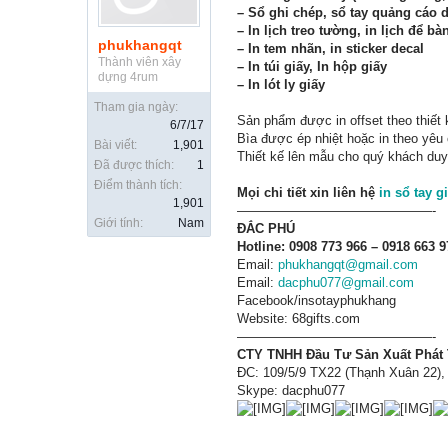
– Sổ ghi chép, sổ tay quảng cáo 
– In lịch treo tường, in lịch để bà
phukhangqt
– In tem nhãn, in sticker decal
Thành viên xây
– In túi giấy, In hộp giấy
dựng 4rum
– In lót ly giấy
Tham gia ngày:
Sản phẩm được in offset theo thiết 
6/7/17
Bìa được ép nhiệt hoặc in theo yêu 
Bài viết:
1,901
Thiết kế lên mẫu cho quý khách duy
Đã được thích:
1
Điểm thành tích:
Mọi chi tiết xin liên hệ
in sổ tay gi
1,901
———————————————-
Giới tính:
Nam
ĐẮC PHÚ
Hotline:
0908 773 966 – 0918 663 9
Email:
phukhangqt@gmail.com
Email:
dacphu077@gmail.com
Facebook/insotayphukhang
Website: 68gifts.com
———————————————-
CTY TNHH Đầu Tư Sản Xuất Phát
ĐC: 109/5/9 TX22 (Thạnh Xuân 22),
Skype: dacphu077