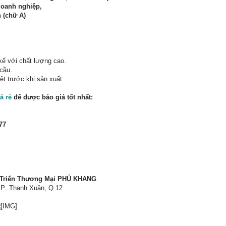
doanh nghiệp,
n (chữ A)
kế với chất lượng cao.
cầu.
ệt trước khi sản xuất.
á rẻ
để được báo giá tốt nhất:
77
 Triển Thương Mại PHÚ KHANG
 P .Thạnh Xuân, Q.12