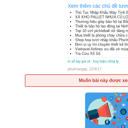
Xem thêm các chủ đề tươ
Thủ Tục Nhập Khẩu Máy Tính B
XẢ KHO PALLET NHỰA CŨ LON
Thương hiệu giày bảo hộ tại B
Thiết bị bảo hộ lao động tại Nin
Top 10 vợt pickleball nữ đáng
Mua thiết bị phòng cháy chữa 
Shop hoa tươi nhập khẩu Phườ
Đơn vị uy tín chuyên thiết kế t
Vietravel Airlines ưu đãi vé mù
Tra Cứu Xổ Số
in sổ tay giá rẻ
-
huy hiệu công ty
phukhangqt
,
22/9/17
Muốn bài này được x