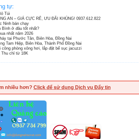
ng tự:
ỏ Túi
G AN – GIÁ CỰC RẺ, ƯU ĐÃI KHỦNG! 0937.612.822
ắc Ninh bán chạy
h Bình ở đâu tốt nhất?
 mua nhất năm 2026
cháy tại Phước Tân, Biên Hòa, Đồng Nai
ng Tam Hiệp, Biên Hòa, Thành Phố Đồng Nai
hi công phòng xông hơi, lắp đặt bể sục jacuzzi
a Thu chỉ từ 18K
em nhiều hơn?
Click để sử dụng Dịch vụ Đẩy tin