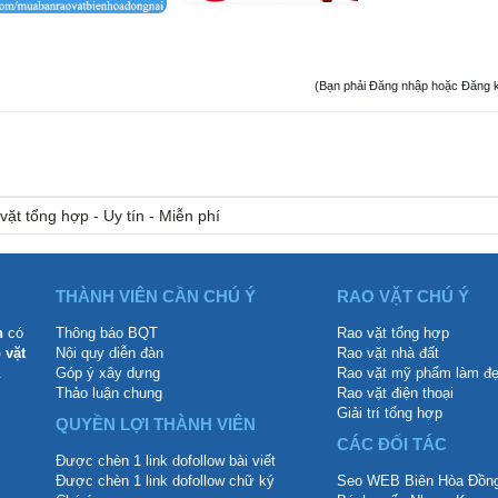
(Bạn phải Đăng nhập hoặc Đăng ký đ
vặt tổng hợp - Uy tín - Miễn phí
THÀNH VIÊN CẦN CHÚ Ý
RAO VẶT CHÚ Ý
n
có
Thông báo BQT
Rao vặt tổng hợp
 vặt
Nội quy diễn đàn
Rao vặt nhà đất
.
Góp ý xây dựng
Rao vặt mỹ phẩm làm đ
Thảo luận chung
Rao vặt điện thoại
Giải trí tổng hợp
QUYỀN LỢI THÀNH VIÊN
CÁC ĐỐI TÁC
Được chèn 1 link dofollow bài viết
Được chèn 1 link dofollow chữ ký
Seo WEB Biên Hòa Đồng