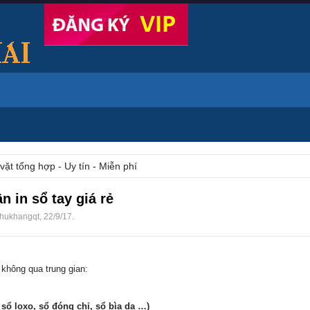
vặt tổng hợp - Uy tín - Miễn phí
n in sổ tay giá rẻ
hukhangqt
,
22/9/17
.
 không qua trung gian:
sổ loxo, sổ đóng chỉ, sổ bìa da …)