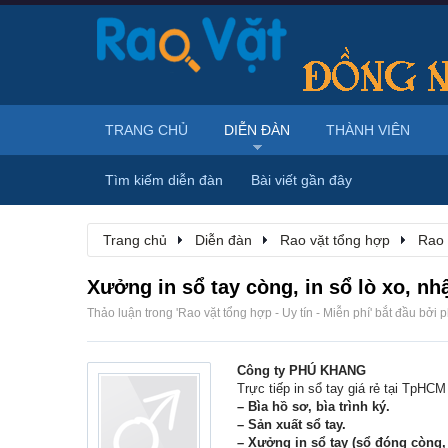
TRANG CHỦ
DIỄN ĐÀN
THÀNH VIÊN
Tìm kiếm diễn đàn
Bài viết gần đây
Trang chủ
Diễn đàn
Rao vặt tổng hợp
Rao 
Xưởng in sổ tay còng, in sổ lò xo, nhậ
Thảo luận trong '
Rao vặt tổng hợp - Uy tín - Miễn phí
' bắt đầu bởi
p
Công ty PHÚ KHANG
Trực tiếp in sổ tay giá rẻ tại TpHCM
– Bìa hồ sơ, bìa trình ký.
– Sản xuất sổ tay.
– Xưởng in sổ tay (sổ đóng còng, 