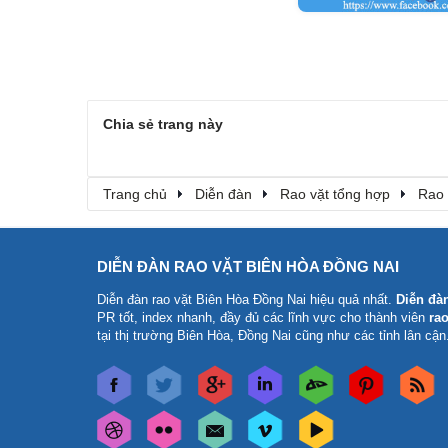
Chia sẻ trang này
Trang chủ
Diễn đàn
Rao vặt tổng hợp
Rao 
DIỄN ĐÀN RAO VẶT BIÊN HÒA ĐỒNG NAI
Diễn đàn rao vặt Biên Hòa Đồng Nai
hiệu quả nhất.
Diễn đà
PR tốt, index nhanh, đầy đủ các lĩnh vực cho thành viên
rao
tại thị trường Biên Hòa, Đồng Nai cũng như các tỉnh lân cận