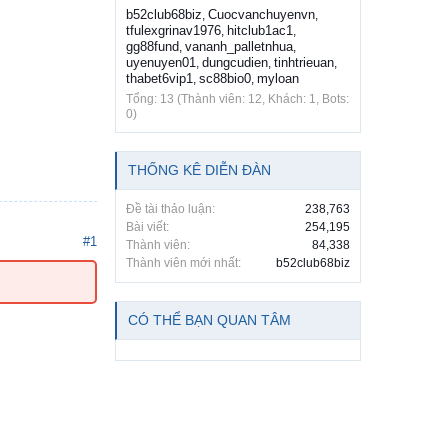
b52club68biz
Cuocvanchuyenvn
,
,
tfulexgrinav1976
hitclub1ac1
,
,
gg88fund
vananh_palletnhua
,
,
uyenuyen01
dungcudien
tinhtrieuan
,
,
,
thabet6vip1
sc88bio0
myloan
,
,
Tổng: 13 (Thành viên: 12, Khách: 1, Bots:
0)
THỐNG KÊ DIỄN ĐÀN
Đề tài thảo luận:
238,763
Bài viết:
254,195
#1
Thành viên:
84,338
Thành viên mới nhất:
b52club68biz
CÓ THỂ BẠN QUAN TÂM