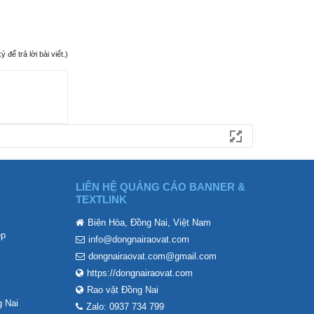
ể trả lời bài viết.)
LIÊN HỆ QUẢNG CÁO BANNER &
TEXTLINK
Biên Hòa, Đồng Nai, Việt Nam
ẹp
info@dongnairaovat.com
dongnairaovat.com@gmail.com
https://dongnairaovat.com
Rao vặt Đồng Nai
 Nai
Zalo: 0937 734 799