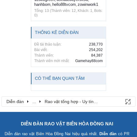
hanhbom
hello88tvcom
zowinwork1
,
,
Tổng: 13 (Thành viên: 12, Khách: 1, Bots:
0)
THỐNG KÊ DIỄN ĐÀN
Đề tài thảo luận:
238,770
Bài viết:
254,202
Thành viên:
84,387
Thành viên mới nhất:
Gamehay88com
CÓ THỂ BẠN QUAN TÂM
Diễn đàn
...
Rao vặt tổng hợp - Uy tín - Miễn phí
DIỄN ĐÀN RAO VẶT BIÊN HÒA ĐỒNG NAI
Diễn đàn rao vặt Biên Hòa Đồng Nai
hiệu quả nhất.
Diễn đàn
có PR