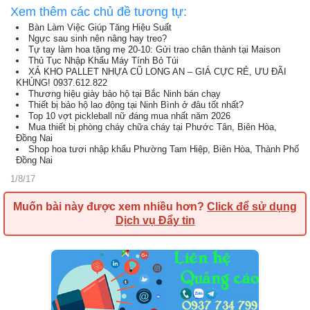
Xem thêm các chủ đề tương tự:
Bàn Làm Việc Giúp Tăng Hiệu Suất
Ngực sau sinh nên nâng hay treo?
Tự tay làm hoa tặng mẹ 20-10: Gửi trao chân thành tại Maison
Thủ Tục Nhập Khẩu Máy Tính Bỏ Túi
XẢ KHO PALLET NHỰA CŨ LONG AN – GIÁ CỰC RẺ, ƯU ĐÃI
KHỦNG! 0937.612.822
Thương hiệu giày bảo hộ tại Bắc Ninh bán chạy
Thiết bị bảo hộ lao động tại Ninh Bình ở đâu tốt nhất?
Top 10 vợt pickleball nữ đáng mua nhất năm 2026
Mua thiết bị phòng cháy chữa cháy tại Phước Tân, Biên Hòa,
Đồng Nai
Shop hoa tươi nhập khẩu Phường Tam Hiệp, Biên Hòa, Thành Phố
Đồng Nai
1/8/17
Muốn bài này được xem nhiều hơn?
Click để sử dụng
Dịch vụ Đẩy tin