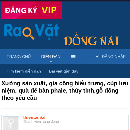
TRANG CHỦ
DIỄN ĐÀN
ĐĂNG NHẬP
Diễn đàn
...
Rao vặt tổng hợp - Uy tín - Miễn phí
Tìm kiếm diễn đàn
Bài viết gần đây
Xưởng sản xuất, gia công biểu trưng, cúp lưu
niệm, quà để bàn phale, thủy tinh,gỗ đồng
theo yêu cầu
thientamkd
Thành viên năng động