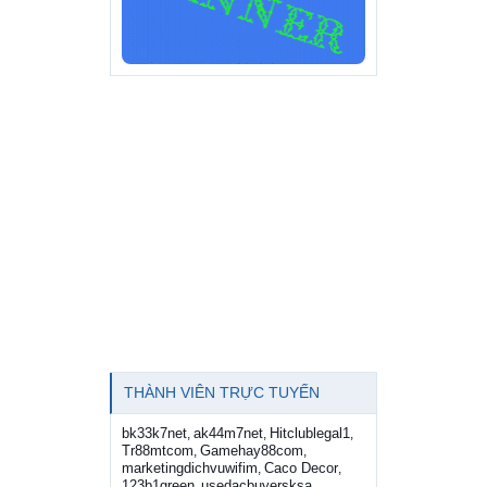
THÀNH VIÊN TRỰC TUYẾN
bk33k7net
ak44m7net
Hitclublegal1
,
,
,
Tr88mtcom
Gamehay88com
,
,
marketingdichvuwifim
Caco Decor
,
,
123b1green
usedacbuyersksa
,
,