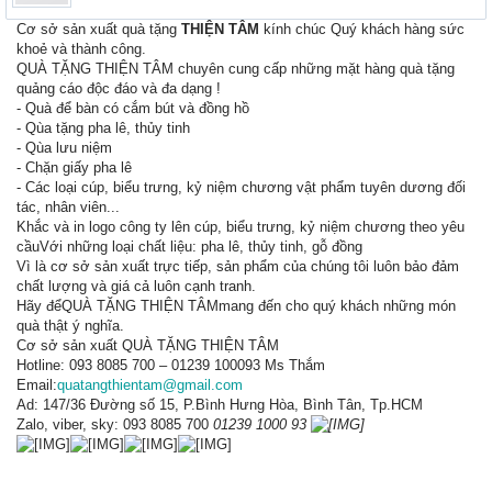
Cơ sở sản xuất quà tặng
THIỆN TÂM
kính chúc Quý khách hàng sức
khoẻ và thành công.
QUÀ TẶNG THIỆN TÂM chuyên cung cấp những mặt hàng quà tặng
quảng cáo độc đáo và đa dạng !
- Quà để bàn có cắm bút và đồng hồ
- Qùa tặng pha lê, thủy tinh
- Qùa lưu niệm
- Chặn giấy pha lê
- Các loại cúp, biểu trưng, kỷ niệm chương vật phẩm tuyên dương đối
tác, nhân viên...
Khắc và in logo công ty lên cúp, biểu trưng, kỷ niệm chương theo yêu
cầuVới những loại chất liệu: pha lê, thủy tinh, gỗ đồng
Vì là cơ sở sản xuất trực tiếp, sản phẩm của chúng tôi luôn bảo đảm
chất lượng và giá cả luôn cạnh tranh.
Hãy đểQUÀ TẶNG THIỆN TÂMmang đến cho quý khách những món
quà thật ý nghĩa.
Cơ sở sản xuất QUÀ TẶNG THIỆN TÂM
Hotline: 093 8085 700 – 01239 100093 Ms Thắm
Email:
quatangthientam@gmail.com
Ad: 147/36 Đường số 15, P.Bình Hưng Hòa, Bình Tân, Tp.HCM
Zalo, viber, sky: 093 8085 700
01239 1000 93