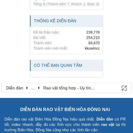
Tổng: 8 (Thành viên: 7, Khách: 1, Bots: 0)
THỐNG KÊ DIỄN ĐÀN
Đề tài thảo luận:
238,778
Bài viết:
254,210
Thành viên:
84,470
Thành viên mới nhất:
kkuwincc
CÓ THỂ BẠN QUAN TÂM
Diễn đàn
...
Rao vặt tổng hợp - Uy tín - Miễn phí
DIỄN ĐÀN RAO VẶT BIÊN HÒA ĐỒNG NAI
Diễn đàn rao vặt Biên Hòa Đồng Nai
hiệu quả nhất.
Diễn đàn
có PR
tốt, index nhanh, đầy đủ các lĩnh vực cho thành viên
rao vặt
tại thị
trường Biên Hòa, Đồng Nai cũng như các tỉnh lân cận.