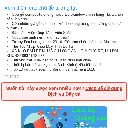
Xem thêm các chủ đề tương tự:
Cửa gỗ composite chống nước Eurowindow chính hãng– Lựa chọn
bền đẹp cho...
Cửa nhôm giả gỗ cao cấp – Vẻ đẹp sang trọng, bền vững cho nhà
ở hiện đại
Bàn Làm Việc Giúp Tăng Hiệu Suất
Ngực sau sinh nên nâng hay treo?
Tự tay làm hoa tặng mẹ 20-10: Gửi trao chân thành tại Maison
Thủ Tục Nhập Khẩu Máy Tính Bỏ Túi
XẢ KHO PALLET NHỰA CŨ LONG AN – GIÁ CỰC RẺ, ƯU ĐÃI
KHỦNG! 0937.612.822
Thương hiệu giày bảo hộ tại Bắc Ninh bán chạy
Thiết bị bảo hộ lao động tại Ninh Bình ở đâu tốt nhất?
Top 10 vợt pickleball nữ đáng mua nhất năm 2026
26/10/17
Muốn bài này được xem nhiều hơn?
Click để sử dụng
Dịch vụ Đẩy tin