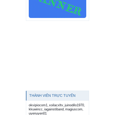
THÀNH VIÊN TRỰC TUYẾN
okvipiocom1
xoilacxltv
juinodilo1970
,
,
,
kkuwincc
iagainstiband
magiuscom
,
,
,
uyenuyen01