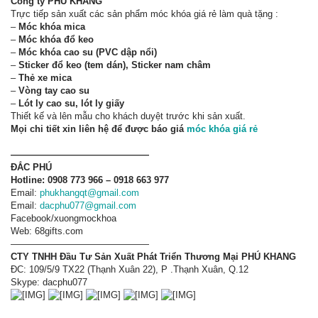
Công ty PHÚ KHANG
Trực tiếp sản xuất các sản phẩm móc khóa giá rẻ làm quà tặng :
–
Móc khóa mica
–
Móc khóa đổ keo
–
Móc khóa cao su (PVC dập nổi)
–
Sticker đổ keo (tem dán), Sticker nam châm
–
Thẻ xe mica
–
Vòng tay cao su
–
Lót ly cao su, lót ly giấy
Thiết kế và lên mẫu cho khách duyệt trước khi sản xuất.
Mọi chi tiết xin liên hệ để được báo giá
móc khóa giá rẻ
———————————————
ĐẮC PHÚ
Hotline:
0908 773 966 – 0918 663 977
Email:
phukhangqt@gmail.com
Email:
dacphu077@gmail.com
Facebook/xuongmockhoa
Web: 68gifts.com
———————————————
CTY TNHH Đầu Tư Sản Xuất Phát Triển Thương Mại PHÚ KHANG
ĐC: 109/5/9 TX22 (Thạnh Xuân 22), P .Thạnh Xuân, Q.12
Skype: dacphu077