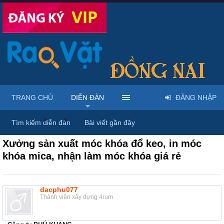
TRANG CHỦ
DIỄN ĐÀN
ĐĂNG NHẬP
Diễn đàn
...
Rao vặt tổng hợp - Uy tín - Miễn phí
Tìm kiếm diễn đàn
Bài viết gần đây
Xưởng sản xuất móc khóa đổ keo, in móc
khóa mica, nhận làm móc khóa giá rẻ
dacphu077
Thành viên xây dựng 4rum