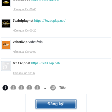
Hôm qua, lúc 00:45
7ezbdplaynet
https://7ezbdplay.net/
Hôm qua, lúc 00:20
vsbet8vip
vsbet8vip
Hôm qua, lúc 00:02
tk333vipnet
https://tk333vip.net/
Thứ sáu lúc 18:06
1
2
3
4
5
6
10
Tiếp
→
Đăng ký!