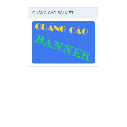
QUẢNG CÁO BÀI VIẾT