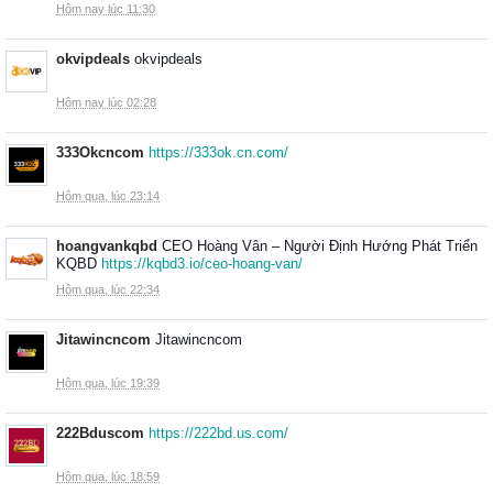
Hôm nay lúc 11:30
okvipdeals
okvipdeals
Hôm nay lúc 02:28
333Okcncom
https://333ok.cn.com/
Hôm qua, lúc 23:14
hoangvankqbd
CEO Hoàng Vân – Người Định Hướng Phát Triển
KQBD
https://kqbd3.io/ceo-hoang-van/
Hôm qua, lúc 22:34
Jitawincncom
Jitawincncom
Hôm qua, lúc 19:39
222Bduscom
https://222bd.us.com/
Hôm qua, lúc 18:59