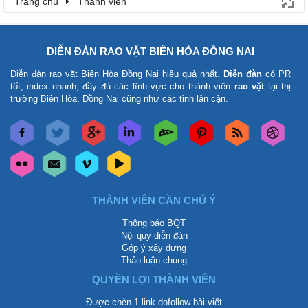
Trang chủ
Thành viên
DIỄN ĐÀN RAO VẶT BIÊN HÒA ĐỒNG NAI
Diễn đàn rao vặt Biên Hòa Đồng Nai
hiệu quả nhất.
Diễn đàn
có PR
tốt, index nhanh, đầy đủ các lĩnh vực cho thành viên
rao vặt
tại thị
trường Biên Hòa, Đồng Nai cũng như các tỉnh lân cận.
THÀNH VIÊN CẦN CHÚ Ý
Thông báo BQT
Nội quy diễn đàn
Góp ý xây dựng
Thảo luận chung
QUYỀN LỢI THÀNH VIÊN
Được chèn 1 link dofollow bài viết