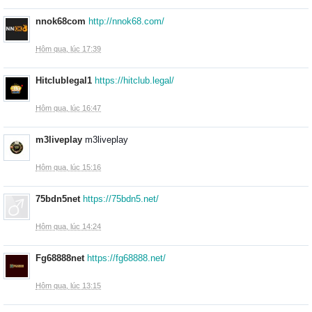
nnok68com
http://nnok68.com/
Hôm qua, lúc 17:39
Hitclublegal1
https://hitclub.legal/
Hôm qua, lúc 16:47
m3liveplay
m3liveplay
Hôm qua, lúc 15:16
75bdn5net
https://75bdn5.net/
Hôm qua, lúc 14:24
Fg68888net
https://fg68888.net/
Hôm qua, lúc 13:15