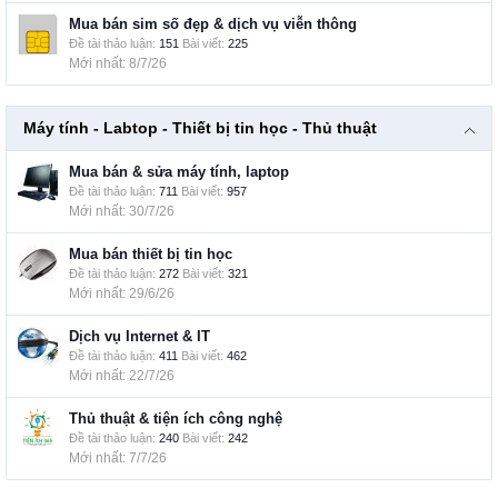
Mua bán sim số đẹp & dịch vụ viễn thông
Đề tài thảo luận:
151
Bài viết:
225
8/7/26
Máy tính - Labtop - Thiết bị tin học - Thủ thuật
Mua bán & sửa máy tính, laptop
Đề tài thảo luận:
711
Bài viết:
957
30/7/26
Mua bán thiết bị tin học
Đề tài thảo luận:
272
Bài viết:
321
29/6/26
Dịch vụ Internet & IT
Đề tài thảo luận:
411
Bài viết:
462
22/7/26
Thủ thuật & tiện ích công nghệ
Đề tài thảo luận:
240
Bài viết:
242
7/7/26