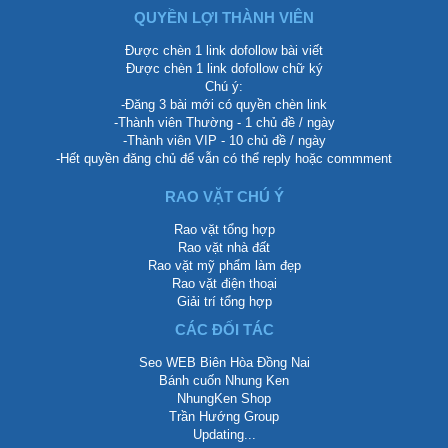
QUYỀN LỢI THÀNH VIÊN
Được chèn 1 link dofollow bài viết
Được chèn 1 link dofollow chữ ký
Chú ý:
-Đăng 3 bài mới có quyền chèn link
-Thành viên Thường - 1 chủ đề / ngày
-Thành viên VIP - 10 chủ đề / ngày
-Hết quyền đăng chủ để vẫn có thể reply hoặc commment
RAO VẶT CHÚ Ý
Rao vặt tổng hợp
Rao vặt nhà đất
Rao vặt mỹ phẩm làm đẹp
Rao vặt điện thoại
Giải trí tổng hợp
CÁC ĐỐI TÁC
Seo WEB Biên Hòa Đồng Nai
Bánh cuốn Nhung Ken
NhungKen Shop
Trần Hướng Group
Updating...