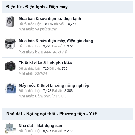
Điện tử - Điện lạnh - Điện máy
Mua bán & sửa điện tử, điện lạnh
Đề tài thảo luận:
10,175
Bài viết:
10,747
54 phút trước
Mua bán & sửa điện máy, điện gia dụng
Đề tài thảo luận:
3,723
Bài viết:
3,972
Hôm qua, lúc 08:43
Thiết bị điện & linh phụ kiện
Đề tài thảo luận:
723
Bài viết:
753
23/7/26
Máy móc & thiết bị công nông nghiệp
Đề tài thảo luận:
7,478
Bài viết:
8,306
Hôm nay lúc 09:09
Nhà đất - Nội ngoại thất - Phương tiện - Y tế
Nhà đất – Bất động sản
Đề tài thảo luận:
5,807
Bài viết:
6,272