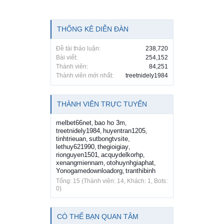
THỐNG KÊ DIỄN ĐÀN
Đề tài thảo luận:
238,720
Bài viết:
254,152
Thành viên:
84,251
Thành viên mới nhất:
treetnidely1984
THÀNH VIÊN TRỰC TUYẾN
melbet66net
bao ho 3m
,
,
treetnidely1984
huyentran1205
,
,
tinhtrieuan
sutbongtvsite
,
,
lethuy621990
thegioigiay
,
,
rionguyen1501
acquydelkorhp
,
,
xenangmiennam
otohuynhgiaphat
,
,
Yonogamedownloadorg
tranthibinh
,
Tổng: 15 (Thành viên: 14, Khách: 1, Bots:
0)
CÓ THỂ BẠN QUAN TÂM