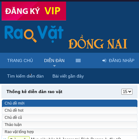
TRANG CHỦ
DIỄN ĐÀN
ĐĂNG NHẬP
Trang chủ
Diễn đàn
Tìm kiếm diễn đàn
Bài viết gần đây
Thống kê diễn đàn rao vặt
Chủ đề mới
Chủ đề hot
Chủ đề cũ
Thảo luận
Rao vặt tổng hợp