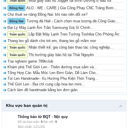
Mua giày bảo hộ Jogger tại Bình Dương ở đâu tốt
Toàn quốc
ALO - WE - CARE | Gia Công Phay CNC Trảng Bom...
Đồng Nai
Cho thuê xe nâng Đồng Nai: khi nào nên đổi xe?
Tượng đá Hali - Cách chọn mua tượng đá Công Giáo...
Đồng Nai
Đại Lý Máy Lạnh Âm Trần Samsung Giá Sỉ Chính...
Lắp Đặt Máy Lạnh Treo Tường Toshiba Cho Phòng Ăn
Toàn quốc
Thang leo gỗ dành cho trẻ em, thang leo gỗ mầm non
Nhận thiết kế, gia công bàn thao tác công nghiệp...
Toàn quốc
Thị trường giày bảo hộ tại Thái Nguyên
Toàn quốc
Trai nghiem game 789kclub
Khám phá Thế Giới Len - Thiên đường mua sắm và...
Tổng Hợp Các Mẫu Móc Len Đơn Giản, Dễ Làm Cho...
Túi Len Handmade– Xu Hướng Phụ Kiện Thời Trang...
Thế Giới Len - Địa chỉ cung cấp hoa len mini...
Cách làm đồ handmade bằng len đơn giản
Khu vực ban quản trị
Thông báo từ BQT - Nội quy
Đề tài thảo luận:
9
Bài viết:
9
12/1/26