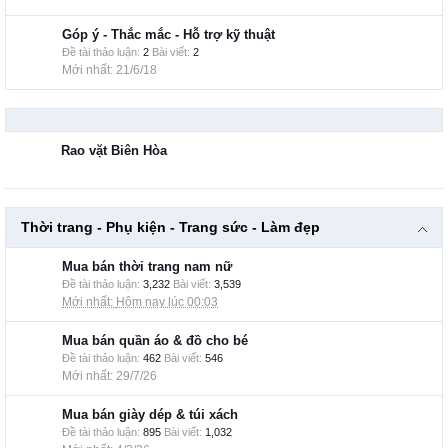
Góp ý - Thắc mắc - Hỗ trợ kỹ thuật
Đề tài thảo luận:
2
Bài viết:
2
21/6/18
Rao vặt Biên Hòa
Thời trang - Phụ kiện - Trang sức - Làm đẹp
Mua bán thời trang nam nữ
Đề tài thảo luận:
3,232
Bài viết:
3,539
Hôm nay lúc 00:03
Mua bán quần áo & đồ cho bé
Đề tài thảo luận:
462
Bài viết:
546
29/7/26
Mua bán giày dép & túi xách
Đề tài thảo luận:
895
Bài viết:
1,032