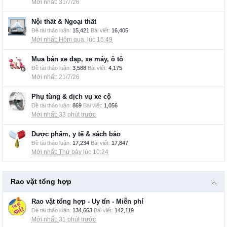
31/7/26
Nội thất & Ngoại thất
Đề tài thảo luận:
15,421
Bài viết:
16,405
Hôm qua, lúc 15:49
Mua bán xe đạp, xe máy, ô tô
Đề tài thảo luận:
3,588
Bài viết:
4,175
21/7/26
Phụ tùng & dịch vụ xe cộ
Đề tài thảo luận:
869
Bài viết:
1,056
33 phút trước
Dược phẩm, y tế & sách báo
Đề tài thảo luận:
17,234
Bài viết:
17,847
Thứ bảy lúc 10:24
Rao vặt tổng hợp
Rao vặt tổng hợp - Uy tín - Miễn phí
Đề tài thảo luận:
134,663
Bài viết:
142,119
31 phút trước