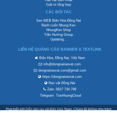
Giải trí tổng hợp
CÁC ĐỐI TÁC
Seo WEB Biên Hòa Đồng Nai
Bánh cuốn Nhung Ken
NhungKen Shop
Trần Hướng Group
Updating...
LIÊN HỆ QUẢNG CÁO BANNER & TEXTLINK
Biên Hòa, Đồng Nai, Việt Nam
info@dongnairaovat.com
dongnairaovat.com@gmail.com
https://dongnairaovat.com
Rao vặt Đồng Nai
Zalo: 0937 734 799
Telegram: TranHuongCloud
Phát triển bởi
Diễn đàn rao vặt Biên Hòa
Team. Chúng tôi không chịu trách
nhiệm mội nội dung thành viên đăng lên.