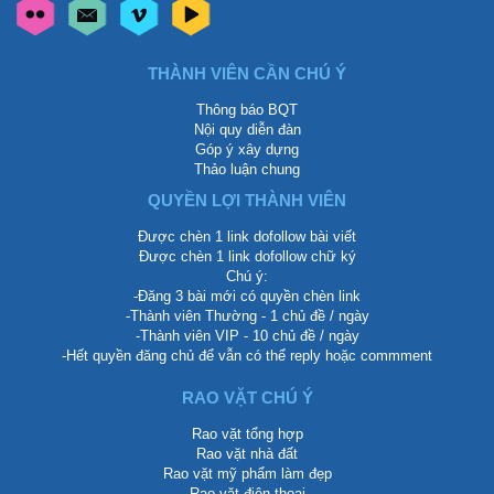
THÀNH VIÊN CẦN CHÚ Ý
Thông báo BQT
Nội quy diễn đàn
Góp ý xây dựng
Thảo luận chung
QUYỀN LỢI THÀNH VIÊN
Được chèn 1 link dofollow bài viết
Được chèn 1 link dofollow chữ ký
Chú ý:
-Đăng 3 bài mới có quyền chèn link
-Thành viên Thường - 1 chủ đề / ngày
-Thành viên VIP - 10 chủ đề / ngày
-Hết quyền đăng chủ để vẫn có thể reply hoặc commment
RAO VẶT CHÚ Ý
Rao vặt tổng hợp
Rao vặt nhà đất
Rao vặt mỹ phẩm làm đẹp
Rao vặt điện thoại