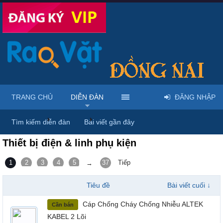
TRANG CHỦ
DIỄN ĐÀN
ĐĂNG NHẬP
Trang chủ
Diễn đàn
Điện tử - Điện lạnh - Điện máy
Tìm kiếm diễn đàn
Bài viết gần đây
Thiết bị điện & linh phụ kiện
1
2
3
4
5
6
37
Tiếp
→
Tiêu đề
Bài viết cuối ↓
Cáp Chống Cháy Chống Nhiễu ALTEK
Cần bán
KABEL 2 Lõi