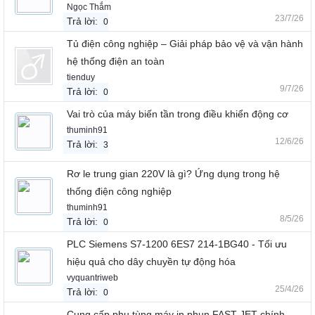
Ngọc Thắm
23/7/26
Trả lời:
0
Tủ điện công nghiệp – Giải pháp bảo vệ và vận hành
hệ thống điện an toàn
tienduy
9/7/26
Trả lời:
0
Vai trò của máy biến tần trong điều khiển động cơ
thuminh91
12/6/26
Trả lời:
3
Rơ le trung gian 220V là gì? Ứng dụng trong hệ
thống điện công nghiệp
thuminh91
8/5/26
Trả lời:
0
PLC Siemens S7-1200 6ES7 214-1BG40 - Tối ưu
hiệu quả cho dây chuyền tự động hóa
vyquantriweb
25/4/26
Trả lời:
0
Cung cấp phụ tùng máy in phun FAST JET chính