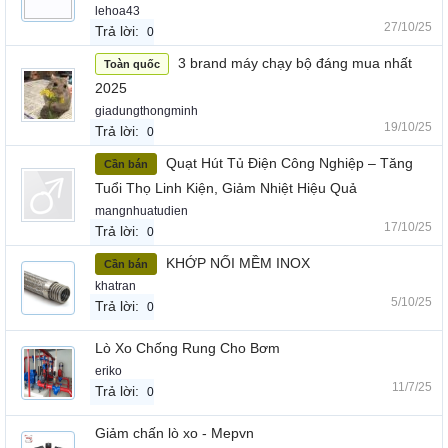
lehoa43
27/10/25
Trả lời:
0
3 brand máy chạy bộ đáng mua nhất
Toàn quốc
2025
giadungthongminh
19/10/25
Trả lời:
0
Quạt Hút Tủ Điện Công Nghiệp – Tăng
Cần bán
Tuổi Thọ Linh Kiện, Giảm Nhiệt Hiệu Quả
mangnhuatudien
17/10/25
Trả lời:
0
KHỚP NỐI MỀM INOX
Cần bán
khatran
5/10/25
Trả lời:
0
Lò Xo Chống Rung Cho Bơm
eriko
11/7/25
Trả lời:
0
Giảm chấn lò xo - Mepvn