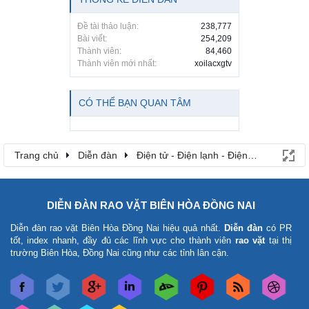
Đề tài thảo luận:
238,777
Bài viết:
254,209
Thành viên:
84,460
Thành viên mới nhất:
xoilacxgtv
CÓ THỂ BẠN QUAN TÂM
Trang chủ
Diễn đàn
Điện tử - Điện lạnh - Điện máy
DIỄN ĐÀN RAO VẶT BIÊN HÒA ĐỒNG NAI
Diễn đàn rao vặt Biên Hòa Đồng Nai
hiệu quả nhất.
Diễn đàn
có PR
tốt, index nhanh, đầy đủ các lĩnh vực cho thành viên
rao vặt
tại thị
trường Biên Hòa, Đồng Nai cũng như các tỉnh lân cận.