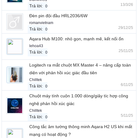
13/3/26
Trả lời:
0
Đèn pin đội đầu HRL2036/6W
romanvietnam
29/12/25
Trả lời:
0
Aqara Hub M100: nhỏ gọn, mạnh mẽ, kết nối ổn
lehoa43
25/11/25
Trả lời:
0
Logitech ra mắt chuột MX Master 4 – nâng cấp toàn
diện với phản hồi xúc giác đầu tiên
Chilltek
6/11/25
Trả lời:
0
Chuột máy tính cuộn 1.000 dòng/giây tíc hợp công
nghệ phản hồi xúc giác
Chilltek
5/11/25
Trả lời:
0
Công tắc âm tường thông minh Aqara H2 US khi mất
mạng có hoạt động ?