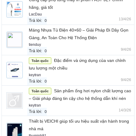
hãng, giá tốt
LacDau
13/4/26
Trả lời:
0
Máng Nhựa Tủ Điện 40×60 – Giải Pháp Đi Dây Gọn
Gàng, An Toàn Cho Hệ Thống Điện
tienduy
9/4/26
Trả lời:
0
Đặc điểm và ứng dụng của van chỉnh
Toàn quốc
lưu lượng một chiều
keytran
9/4/26
Trả lời:
0
Sản phẩm ống hơi nylon chất lượng cao
Toàn quốc
– Giải pháp đáng tin cậy cho hệ thống dẫn khí nén
keytran
14/3/26
Trả lời:
0
Thiết bị VEICHI giúp tối ưu hiệu suất vận hành trong
nhà má
thuminh91