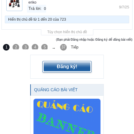
eriko
9/7/25
Trả lời:
0
Hiển thị chủ đề từ 1 đến 20 của 723
Tùy chọn hiển thị chủ đề
(Bạn phải Đăng nhập hoặc Đăng ký để đăng bài viết)
1
2
3
4
5
6
37
Tiếp
→
Đăng ký!
QUẢNG CÁO BÀI VIẾT