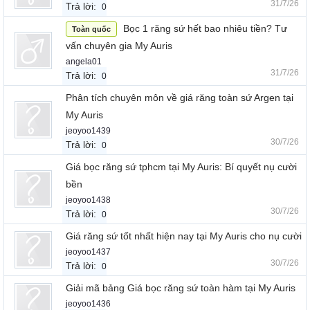
31/7/26
Trả lời:
0
Bọc 1 răng sứ hết bao nhiêu tiền? Tư
Toàn quốc
vấn chuyên gia My Auris
angela01
31/7/26
Trả lời:
0
Phân tích chuyên môn về giá răng toàn sứ Argen tại
My Auris
jeoyoo1439
30/7/26
Trả lời:
0
Giá bọc răng sứ tphcm tại My Auris: Bí quyết nụ cười
bền
jeoyoo1438
30/7/26
Trả lời:
0
Giá răng sứ tốt nhất hiện nay tại My Auris cho nụ cười
jeoyoo1437
30/7/26
Trả lời:
0
Giải mã bảng Giá bọc răng sứ toàn hàm tại My Auris
jeoyoo1436