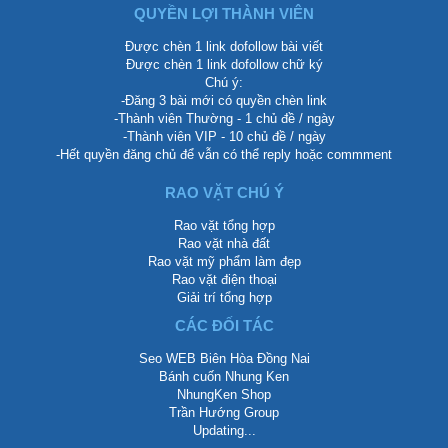
QUYỀN LỢI THÀNH VIÊN
Được chèn 1 link dofollow bài viết
Được chèn 1 link dofollow chữ ký
Chú ý:
-Đăng 3 bài mới có quyền chèn link
-Thành viên Thường - 1 chủ đề / ngày
-Thành viên VIP - 10 chủ đề / ngày
-Hết quyền đăng chủ để vẫn có thể reply hoặc commment
RAO VẶT CHÚ Ý
Rao vặt tổng hợp
Rao vặt nhà đất
Rao vặt mỹ phẩm làm đẹp
Rao vặt điện thoại
Giải trí tổng hợp
CÁC ĐỐI TÁC
Seo WEB Biên Hòa Đồng Nai
Bánh cuốn Nhung Ken
NhungKen Shop
Trần Hướng Group
Updating...