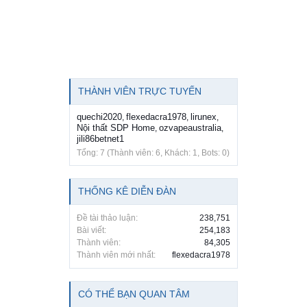
THÀNH VIÊN TRỰC TUYẾN
quechi2020
flexedacra1978
lirunex
,
,
,
Nội thất SDP Home
ozvapeaustralia
,
,
jili86betnet1
Tổng: 7 (Thành viên: 6, Khách: 1, Bots: 0)
THỐNG KÊ DIỄN ĐÀN
Đề tài thảo luận:
238,751
Bài viết:
254,183
Thành viên:
84,305
Thành viên mới nhất:
flexedacra1978
CÓ THỂ BẠN QUAN TÂM