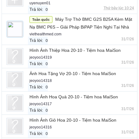
uyenuyen01
Thứ bảy lúc 10:24
Trả lời:
0
Máy Trợ Thở BMC G2S B25A Kèm Mặt
Toàn quốc
Nạ BMC P6S – Giải Pháp BiPAP Tiện Nghi Tại Nhà
viethealthmed.com
31/7/26
Trả lời:
0
Hình Ảnh Thiệp Hoa 20-10 - Tiệm hoa MaiSon
jeoyoo14319
31/7/26
Trả lời:
0
Ảnh Hoa Tặng Vợ 20-10 - Tiệm hoa MaiSon
jeoyoo14318
31/7/26
Trả lời:
0
Hình Ảnh Hoa Quà 20-10 - Tiệm hoa MaiSon
jeoyoo14317
31/7/26
Trả lời:
0
Hình Ảnh Giỏ Hoa 20-10 - Tiệm hoa MaiSon
jeoyoo14316
31/7/26
Trả lời:
0