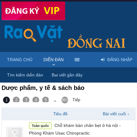
TRANG CHỦ
DIỄN ĐÀN
ĐĂNG NHẬP
Trang chủ
Diễn đàn
Nhà đất - Nội ngoại thất - Phương tiện -
Tìm kiếm diễn đàn
Bài viết gần đây
Dược phẩm, y tế & sách báo
1
2
3
4
5
6
862
Tiếp
→
Tiêu đề
Bài viết cuối ↓
Chỗ khám bàn chân bẹt ở hà nội -
Toàn quốc
Phòng Khám Usac Chiropractic