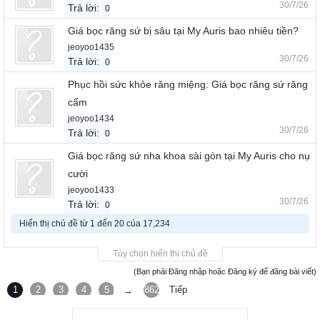
30/7/26
Trả lời:
0
Giá bọc răng sứ bị sâu tại My Auris bao nhiêu tiền?
jeoyoo1435
30/7/26
Trả lời:
0
Phục hồi sức khỏe răng miệng: Giá bọc răng sứ răng
cấm
jeoyoo1434
30/7/26
Trả lời:
0
Giá bọc răng sứ nha khoa sài gòn tại My Auris cho nụ
cười
jeoyoo1433
30/7/26
Trả lời:
0
Hiển thị chủ đề từ 1 đến 20 của 17,234
Tùy chọn hiển thị chủ đề
(Bạn phải Đăng nhập hoặc Đăng ký để đăng bài viết)
1
2
3
4
5
6
862
Tiếp
→