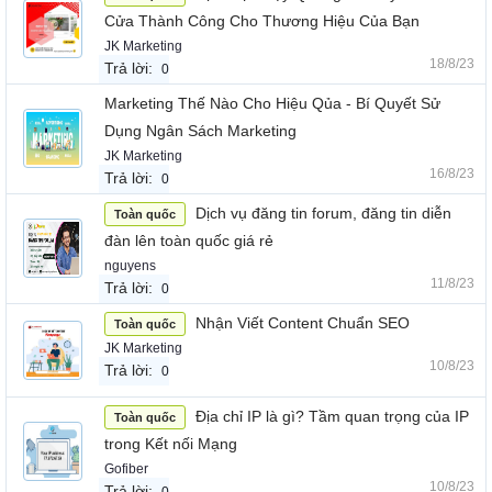
Cửa Thành Công Cho Thương Hiệu Của Bạn
JK Marketing
18/8/23
Trả lời:
0
Marketing Thế Nào Cho Hiệu Qủa - Bí Quyết Sử
Dụng Ngân Sách Marketing
JK Marketing
16/8/23
Trả lời:
0
Dịch vụ đăng tin forum, đăng tin diễn
Toàn quốc
đàn lên toàn quốc giá rẻ
nguyens
11/8/23
Trả lời:
0
Nhận Viết Content Chuẩn SEO
Toàn quốc
JK Marketing
10/8/23
Trả lời:
0
Địa chỉ IP là gì? Tầm quan trọng của IP
Toàn quốc
trong Kết nối Mạng
Gofiber
10/8/23
Trả lời: