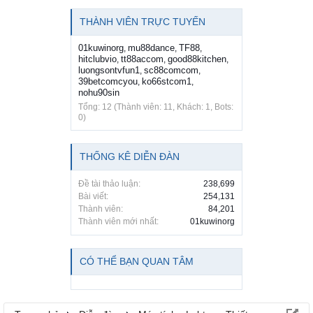
THÀNH VIÊN TRỰC TUYẾN
01kuwinorg
mu88dance
TF88
,
,
,
hitclubvio
tt88accom
good88kitchen
,
,
,
luongsontvfun1
sc88comcom
,
,
39betcomcyou
ko66stcom1
,
,
nohu90sin
Tổng: 12 (Thành viên: 11, Khách: 1, Bots:
0)
THỐNG KÊ DIỄN ĐÀN
Đề tài thảo luận:
238,699
Bài viết:
254,131
Thành viên:
84,201
Thành viên mới nhất:
01kuwinorg
CÓ THỂ BẠN QUAN TÂM