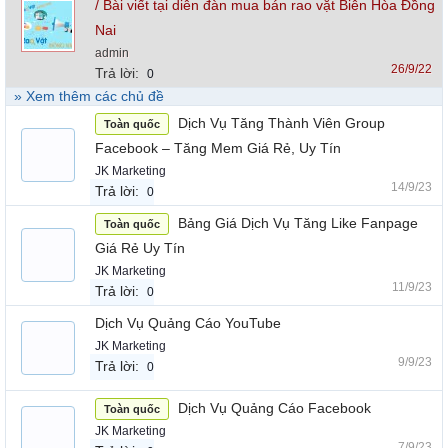
/ Bài viết tại diễn đàn mua bán rao vặt Biên Hòa Đồng
Nai
admin
26/9/22
Trả lời:
0
» Xem thêm các chủ đề
Dịch Vụ Tăng Thành Viên Group
Toàn quốc
Facebook – Tăng Mem Giá Rẻ, Uy Tín
JK Marketing
14/9/23
Trả lời:
0
Bảng Giá Dịch Vụ Tăng Like Fanpage
Toàn quốc
Giá Rẻ Uy Tín
JK Marketing
11/9/23
Trả lời:
0
Dịch Vụ Quảng Cáo YouTube
JK Marketing
9/9/23
Trả lời:
0
Dịch Vụ Quảng Cáo Facebook
Toàn quốc
JK Marketing
7/9/23