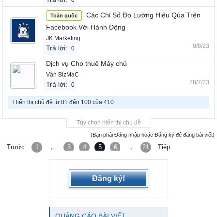
0
Các Chỉ Số Đo Lường Hiệu Qủa Trên
Toàn quốc
Facebook Với Hành Động
JK Marketing
9/8/23
Trả lời:
0
Dịch vụ Cho thuê Máy chủ
Vân BizMaC
28/7/23
Trả lời:
0
Hiển thị chủ đề từ 81 đến 100 của 410
Tùy chọn hiển thị chủ đề
(Bạn phải Đăng nhập hoặc Đăng ký để đăng bài viết)
Trước
1
3
4
5
6
7
21
Tiếp
←
→
Đăng ký!
QUẢNG CÁO BÀI VIẾT