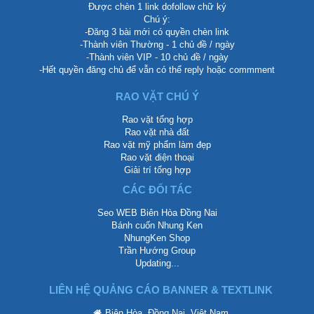
Được chèn 1 link dofollow chữ ký
Chú ý:
-Đăng 3 bài mới có quyền chèn link
-Thành viên Thường - 1 chủ đề / ngày
-Thành viên VIP - 10 chủ đề / ngày
-Hết quyền đăng chủ để vẫn có thể reply hoặc commment
RAO VẶT CHÚ Ý
Rao vặt tổng hợp
Rao vặt nhà đất
Rao vặt mỹ phẩm làm đẹp
Rao vặt điện thoại
Giải trí tổng hợp
CÁC ĐỐI TÁC
Seo WEB Biên Hòa Đồng Nai
Bánh cuốn Nhung Ken
NhungKen Shop
Trần Hướng Group
Updating...
LIÊN HỆ QUẢNG CÁO BANNER & TEXTLINK
Biên Hòa, Đồng Nai, Việt Nam