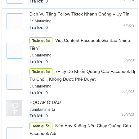
Trả lời:
0
Dịch Vụ Tăng Follow Tiktok Nhanh Chóng – Uy Tín
JK Marketing
6/9/23
Trả lời:
0
Viết Content Facebook Giá Bao Nhiêu
Toàn quốc
Tiền?
JK Marketing
5/9/23
Trả lời:
0
7+ Lý Do Khiến Quảng Cáo Facebook Bị
Toàn quốc
Từ Chối , Không Được Phê Duyệt
JK Marketing
30/8/23
Trả lời:
0
HỌC AP Ở ĐÂU
trungtamintertu
30/8/23
Trả lời:
0
Nên Hay Không Nên Chạy Quảng Cáo
Toàn quốc
Facebook Ads