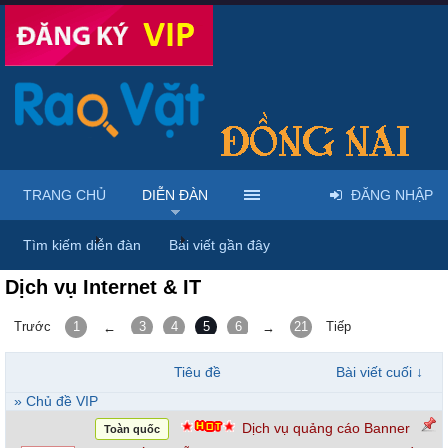
TRANG CHỦ
DIỄN ĐÀN
ĐĂNG NHẬP
Trang chủ
Diễn đàn
Máy tính - Labtop - Thiết bị tin học - Th
Tìm kiếm diễn đàn
Bài viết gần đây
Dịch vụ Internet & IT
Trước
1
3
4
5
6
7
21
Tiếp
←
→
Tiêu đề
Bài viết cuối ↓
» Chủ đề VIP
Dịch vụ quảng cáo Banner
Toàn quốc