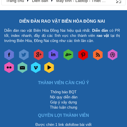
Trang chủ
Diễn đàn
Máy tính - Labtop - Thiết bị tin học - Th
DIỄN ĐÀN RAO VẶT BIÊN HÒA ĐỒNG NAI
Diễn đàn rao vặt Biên Hòa Đồng Nai
hiệu quả nhất.
Diễn đàn
có PR
tốt, index nhanh, đầy đủ các lĩnh vực cho thành viên
rao vặt
tại thị
trường Biên Hòa, Đồng Nai cũng như các tỉnh lân cận.
THÀNH VIÊN CẦN CHÚ Ý
Thông báo BQT
Nội quy diễn đàn
Góp ý xây dựng
Thảo luận chung
QUYỀN LỢI THÀNH VIÊN
Được chèn 1 link dofollow bài viết