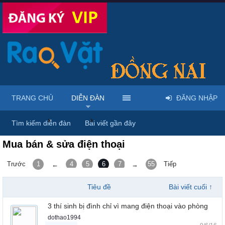
TRANG CHỦ
DIỄN ĐÀN
ĐĂNG NHẬP
Trang chủ
Diễn đàn
Điện thoại - Máy tính bảng
Tìm kiếm diễn đàn
Bài viết gần đây
Mua bán & sửa điện thoại
Trước
1
4
5
6
7
8
55
Tiếp
←
→
Tiêu đề
Bài viết cuối ↑
3 thí sinh bị đình chỉ vì mang điện thoại vào phòng
dothao1994