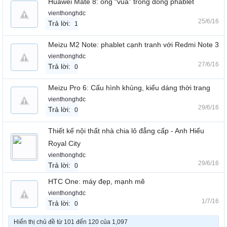
Huawei Mate 8: ông “vua” trong dòng phablet
vienthonghdc
25/6/16
Trả lời:
1
Meizu M2 Note: phablet cạnh tranh với Redmi Note 3
vienthonghdc
27/6/16
Trả lời:
0
Meizu Pro 6: Cấu hình khủng, kiểu dáng thời trang
vienthonghdc
29/6/16
Trả lời:
0
Thiết kế nội thất nhà chia lô đẳng cấp - Anh Hiếu
Royal City
vienthonghdc
29/6/16
Trả lời:
0
HTC One: máy đẹp, mạnh mẽ
vienthonghdc
1/7/16
Trả lời:
0
Hiển thị chủ đề từ 101 đến 120 của 1,097