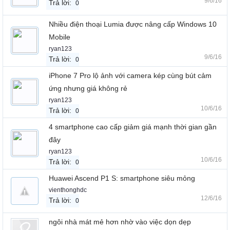
9/6/16
Trả lời:
0
Nhiều điện thoại Lumia được nâng cấp Windows 10
Mobile
ryan123
9/6/16
Trả lời:
0
iPhone 7 Pro lộ ảnh với camera kép cùng bút cảm
ứng nhưng giá không rẻ
ryan123
10/6/16
Trả lời:
0
4 smartphone cao cấp giảm giá mạnh thời gian gần
đây
ryan123
10/6/16
Trả lời:
0
Huawei Ascend P1 S: smartphone siêu mỏng
vienthonghdc
12/6/16
Trả lời:
0
ngôi nhà mát mẻ hơn nhờ vào việc dọn dẹp