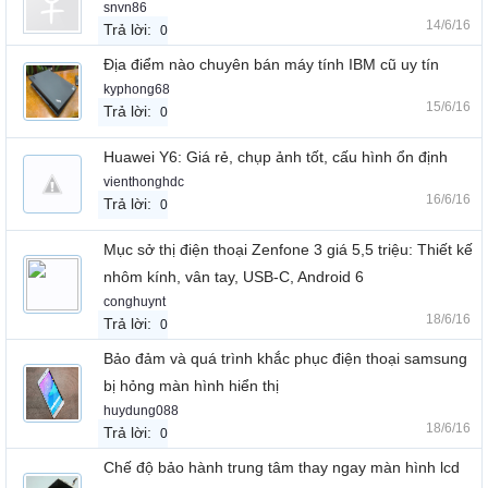
snvn86
14/6/16
Trả lời:
0
Địa điểm nào chuyên bán máy tính IBM cũ uy tín
kyphong68
15/6/16
Trả lời:
0
Huawei Y6: Giá rẻ, chụp ảnh tốt, cấu hình ổn định
vienthonghdc
16/6/16
Trả lời:
0
Mục sở thị điện thoại Zenfone 3 giá 5,5 triệu: Thiết kế
nhôm kính, vân tay, USB-C, Android 6
conghuynt
18/6/16
Trả lời:
0
Bảo đảm và quá trình khắc phục điện thoại samsung
bị hỏng màn hình hiển thị
huydung088
18/6/16
Trả lời:
0
Chế độ bảo hành trung tâm thay ngay màn hình lcd