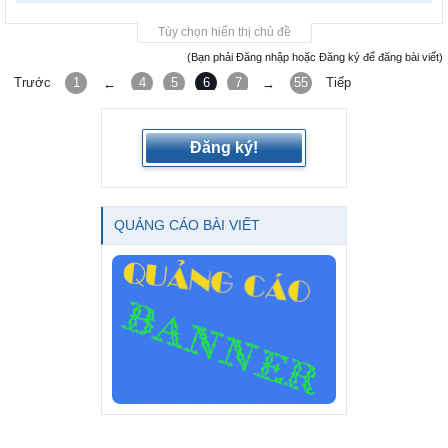
Tùy chọn hiển thị chủ đề
(Bạn phải Đăng nhập hoặc Đăng ký để đăng bài viết)
Trước
1
4
5
6
7
8
55
Tiếp
←
→
Đăng ký!
QUẢNG CÁO BÀI VIẾT