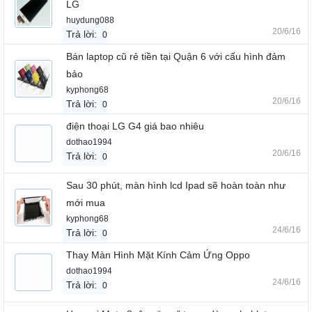
LG
huydung088
20/6/16
Trả lời:
0
Bán laptop cũ rẻ tiền tại Quận 6 với cấu hình đảm
bảo
kyphong68
20/6/16
Trả lời:
0
điện thoại LG G4 giá bao nhiêu
dothao1994
20/6/16
Trả lời:
0
Sau 30 phút, màn hình lcd Ipad sẽ hoàn toàn như
mới mua
kyphong68
24/6/16
Trả lời:
0
Thay Màn Hình Mặt Kính Cảm Ứng Oppo
dothao1994
24/6/16
Trả lời:
0