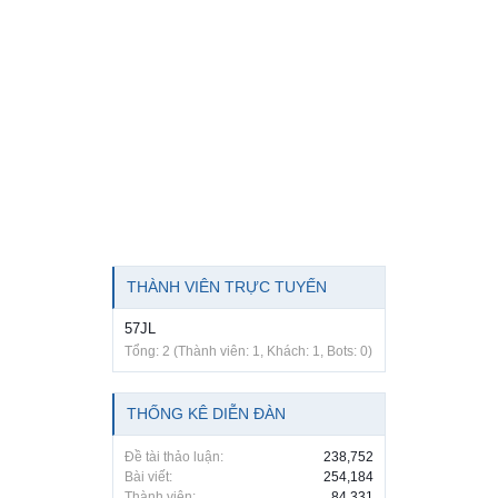
THÀNH VIÊN TRỰC TUYẾN
57JL
Tổng: 2 (Thành viên: 1, Khách: 1, Bots: 0)
THỐNG KÊ DIỄN ĐÀN
Đề tài thảo luận:
238,752
Bài viết:
254,184
Thành viên:
84,331