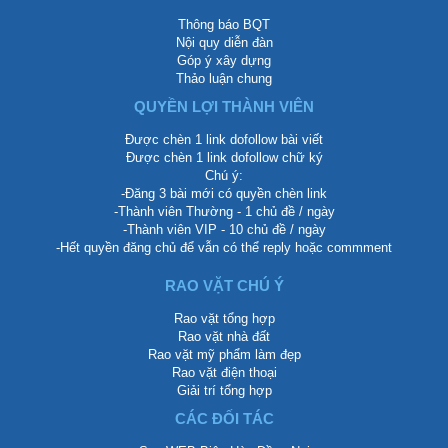
Thông báo BQT
Nội quy diễn đàn
Góp ý xây dựng
Thảo luận chung
QUYỀN LỢI THÀNH VIÊN
Được chèn 1 link dofollow bài viết
Được chèn 1 link dofollow chữ ký
Chú ý:
-Đăng 3 bài mới có quyền chèn link
-Thành viên Thường - 1 chủ đề / ngày
-Thành viên VIP - 10 chủ đề / ngày
-Hết quyền đăng chủ để vẫn có thể reply hoặc commment
RAO VẶT CHÚ Ý
Rao vặt tổng hợp
Rao vặt nhà đất
Rao vặt mỹ phẩm làm đẹp
Rao vặt điện thoại
Giải trí tổng hợp
CÁC ĐỐI TÁC