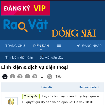
TRANG CHỦ
DIỄN ĐÀN
ĐĂNG NHẬP
Trang chủ
Diễn đàn
Điện thoại - Máy tính bảng
Tìm kiếm diễn đàn
Bài viết gần đây
Linh kiện & dịch vụ điện thoại
1
2
3
4
5
6
35
Tiếp
→
Tiêu đề
Bài viết cuối ↓
Tẩy rửa linh kiện điện thoại hiệu quả –
Toàn quốc
Bí quyết giữ độ bền và ổn định với Galvex 18.01