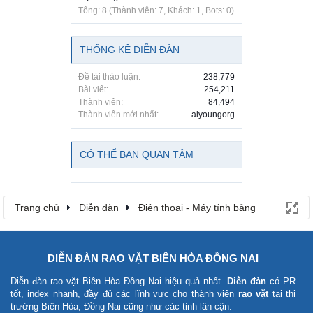
Tổng: 8 (Thành viên: 7, Khách: 1, Bots: 0)
THỐNG KÊ DIỄN ĐÀN
Đề tài thảo luận:
238,779
Bài viết:
254,211
Thành viên:
84,494
Thành viên mới nhất:
alyoungorg
CÓ THỂ BẠN QUAN TÂM
Trang chủ
Diễn đàn
Điện thoại - Máy tính bảng
DIỄN ĐÀN RAO VẶT BIÊN HÒA ĐỒNG NAI
Diễn đàn rao vặt Biên Hòa Đồng Nai
hiệu quả nhất.
Diễn đàn
có PR
tốt, index nhanh, đầy đủ các lĩnh vực cho thành viên
rao vặt
tại thị
trường Biên Hòa, Đồng Nai cũng như các tỉnh lân cận.