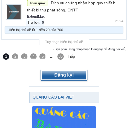
Dịch vụ chứng nhận hợp quy thiết bị
Toàn quốc
thiết bị thu phát sóng, CNTT
ExtendMax
3/6/24
Trả lời:
0
Hiển thị chủ đề từ 1 đến 20 của 700
Tùy chọn hiển thị chủ đề
(Bạn phải Đăng nhập hoặc Đăng ký để đăng bài viết)
1
2
3
4
5
6
35
Tiếp
→
Đăng ký!
QUẢNG CÁO BÀI VIẾT