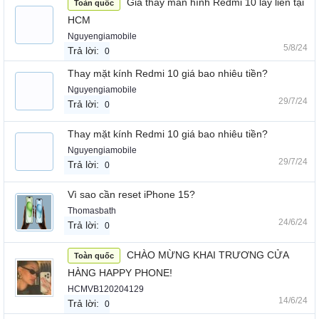
Giá thay màn hình Redmi 10 lấy liền tại
Toàn quốc
HCM
Nguyengiamobile
5/8/24
Trả lời:
0
Thay mặt kính Redmi 10 giá bao nhiêu tiền?
Nguyengiamobile
29/7/24
Trả lời:
0
Thay mặt kính Redmi 10 giá bao nhiêu tiền?
Nguyengiamobile
29/7/24
Trả lời:
0
Vì sao cần reset iPhone 15?
Thomasbath
24/6/24
Trả lời:
0
CHÀO MỪNG KHAI TRƯƠNG CỬA
Toàn quốc
HÀNG HAPPY PHONE!
HCMVB120204129
14/6/24
Trả lời:
0