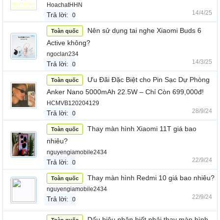
HoachatHHN
14/4/25
Trả lời:
0
Nên sử dụng tai nghe Xiaomi Buds 6
Toàn quốc
Active không?
ngoclan234
14/3/25
Trả lời:
0
Ưu Đãi Đặc Biệt cho Pin Sạc Dự Phòng
Toàn quốc
Anker Nano 5000mAh 22.5W – Chỉ Còn 699,000đ!
HCMVB120204129
28/9/24
Trả lời:
0
Thay màn hình Xiaomi 11T giá bao
Toàn quốc
nhiêu?
nguyengiamobile2434
22/9/24
Trả lời:
0
Thay màn hình Redmi 10 giá bao nhiêu?
Toàn quốc
nguyengiamobile2434
22/9/24
Trả lời:
0
Dấu hiệu nhận biết phải thay màn hình