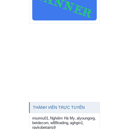
THÀNH VIÊN TRỰC TUYẾN
miumiu01
Nghiêm Hà My
alyoungorg
,
,
,
betdecom
w88trading
aghgin1
,
,
,
raykobetgiris9