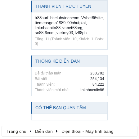
THÀNH VIÊN TRỰC TUYẾN
tr88surf
hitclubvincncom
Vsbet86site
,
,
,
tiemeasgeta1989
90phutplat
,
,
linknhacaitx88
vsbet68org
,
,
sc88t6com
vietmy03
lv88ph
,
,
Tổng: 11 (Thành viên: 10, Khách: 1, Bots:
0)
THỐNG KÊ DIỄN ĐÀN
Đề tài thảo luận:
238,702
Bài viết:
254,134
Thành viên:
84,222
Thành viên mới nhất:
linknhacaitx88
CÓ THỂ BẠN QUAN TÂM
Trang chủ
Diễn đàn
Điện thoại - Máy tính bảng