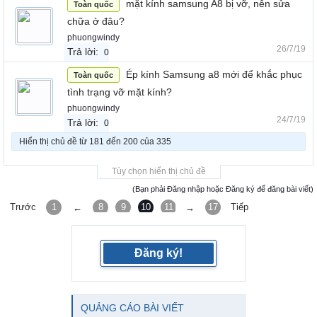
mặt kính samsung A8 bị vỡ, nên sửa
Toàn quốc
chữa ở đâu?
phuongwindy
26/7/19
Trả lời:
0
Ép kính Samsung a8 mới để khắc phục
Toàn quốc
tình trạng vỡ mặt kính?
phuongwindy
24/7/19
Trả lời:
0
Hiển thị chủ đề từ 181 đến 200 của 335
Tùy chọn hiển thị chủ đề
(Bạn phải Đăng nhập hoặc Đăng ký để đăng bài viết)
Trước
1
8
9
10
11
12
17
Tiếp
←
→
Đăng ký!
QUẢNG CÁO BÀI VIẾT