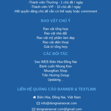
-Thành viên Thường - 1 chủ đề / ngày
-Thành viên VIP - 10 chủ đề / ngày
-Hết quyền đăng chủ để vẫn có thể reply hoặc commment
RAO VẶT CHÚ Ý
Rao vặt tổng hợp
Rao vặt nhà đất
Rao vặt mỹ phẩm làm đẹp
Rao vặt điện thoại
Giải trí tổng hợp
CÁC ĐỐI TÁC
Seo WEB Biên Hòa Đồng Nai
Bánh cuốn Nhung Ken
NhungKen Shop
Trần Hướng Group
Updating...
LIÊN HỆ QUẢNG CÁO BANNER & TEXTLINK
Biên Hòa, Đồng Nai, Việt Nam
info@dongnairaovat.com
dongnairaovat.com@gmail.com