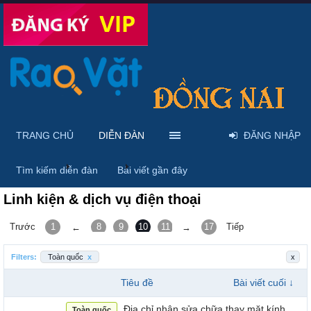
TRANG CHỦ
DIỄN ĐÀN
ĐĂNG NHẬP
Trang chủ
Diễn đàn
Điện thoại - Máy tính bảng
Tìm kiếm diễn đàn
Bài viết gần đây
Linh kiện & dịch vụ điện thoại
Trước
1
8
9
10
11
12
17
Tiếp
←
→
Filters:
Toàn quốc
x
x
Tiêu đề
Bài viết cuối ↓
Địa chỉ nhận sửa chữa thay mặt kính
Toàn quốc