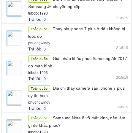
Samsung J6 chuyên nghiệp
tribobo1993
21/8/19
Trả lời:
0
Thay pin iphone 7 plus ở đâu không bị
Toàn quốc
luộc đồ
phuongwindy
21/8/19
Trả lời:
0
Giải pháp khắc phục Samsung A5 2017
Toàn quốc
đơ màn hình
tribobo1993
20/8/19
Trả lời:
0
Địa chỉ thay camera sau iphone 7 plus
Toàn quốc
uy tín hcm
phuongwindy
19/8/19
Trả lời:
0
Samsung Note 8 vỡ mặt kính, nên làm
Toàn quốc
gì để khắc phục?
tribobo1993