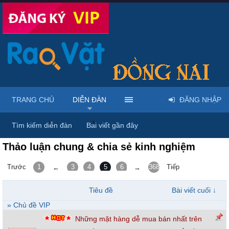
TRANG CHỦ
DIỄN ĐÀN
ĐĂNG NHẬP
Trang chủ
Diễn đàn
Thảo luận chung
Tìm kiếm diễn đàn
Bài viết gần đây
Thảo luận chung & chia sẻ kinh nghiệm
Trước
1
3
4
5
6
7
368
Tiếp
←
→
Tiêu đề
Bài viết cuối ↓
» Chủ đề VIP
Những mặt hàng dễ mua bán nhất trên