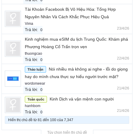
0
Tài Khoản Facebook Bị Vô Hiệu Hóa: Tổng Hợp
Nguyên Nhân Và Cách Khắc Phục Hiệu Quả
Vima
23/4/26
Trả lời:
0
Kinh nghiệm mua eSIM du lịch Trung Quốc: Khám phá
Phượng Hoàng Cổ Trấn trọn vẹn
thuongcao
22/4/26
Trả lời:
0
Nói nhiều mà không ai nghe - lỗi do giọng
Thảo luận
hay do mình chưa thực sự hiểu người trước mặt?
wordonwear
21/4/26
Trả lời:
0
Kinh Dịch và vận mệnh con người
Toàn quốc
hanhbom
21/4/26
Trả lời:
0
Hiển thị chủ đề từ 81 đến 100 của 7,347
Tùy chọn hiển thị chủ đề