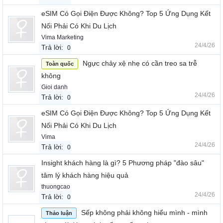
eSIM Có Gọi Điện Được Không? Top 5 Ứng Dụng Kết
Nối Phải Có Khi Du Lịch
Vima Marketing
24/4/26
Trả lời:
0
Ngực chảy xệ nhẹ có cần treo sa trễ
Toàn quốc
không
Gioi danh
24/4/26
Trả lời:
0
eSIM Có Gọi Điện Được Không? Top 5 Ứng Dụng Kết
Nối Phải Có Khi Du Lịch
Vima
24/4/26
Trả lời:
0
Insight khách hàng là gì? 5 Phương pháp "đào sâu"
tâm lý khách hàng hiệu quả
thuongcao
24/4/26
Trả lời:
0
Sếp không phải không hiểu mình - mình
Thảo luận