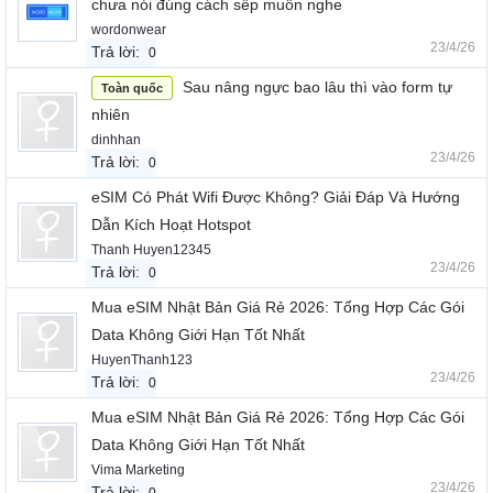
chưa nói đúng cách sếp muốn nghe
wordonwear
23/4/26
Trả lời:
0
Sau nâng ngực bao lâu thì vào form tự
Toàn quốc
nhiên
dinhhan
23/4/26
Trả lời:
0
eSIM Có Phát Wifi Được Không? Giải Đáp Và Hướng
Dẫn Kích Hoạt Hotspot
Thanh Huyen12345
23/4/26
Trả lời:
0
Mua eSIM Nhật Bản Giá Rẻ 2026: Tổng Hợp Các Gói
Data Không Giới Hạn Tốt Nhất
HuyenThanh123
23/4/26
Trả lời:
0
Mua eSIM Nhật Bản Giá Rẻ 2026: Tổng Hợp Các Gói
Data Không Giới Hạn Tốt Nhất
Vima Marketing
23/4/26
Trả lời: