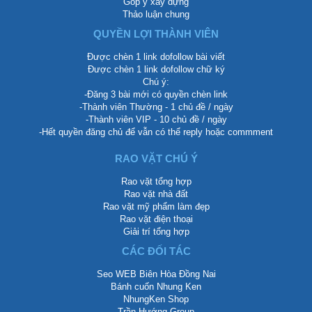
Góp ý xây dựng
Thảo luận chung
QUYỀN LỢI THÀNH VIÊN
Được chèn 1 link dofollow bài viết
Được chèn 1 link dofollow chữ ký
Chú ý:
-Đăng 3 bài mới có quyền chèn link
-Thành viên Thường - 1 chủ đề / ngày
-Thành viên VIP - 10 chủ đề / ngày
-Hết quyền đăng chủ để vẫn có thể reply hoặc commment
RAO VẶT CHÚ Ý
Rao vặt tổng hợp
Rao vặt nhà đất
Rao vặt mỹ phẩm làm đẹp
Rao vặt điện thoại
Giải trí tổng hợp
CÁC ĐỐI TÁC
Seo WEB Biên Hòa Đồng Nai
Bánh cuốn Nhung Ken
NhungKen Shop
Trần Hướng Group