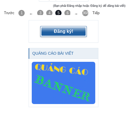
(Bạn phải Đăng nhập hoặc Đăng ký để đăng bài viết)
Trước
1
3
4
5
6
7
368
Tiếp
←
→
Đăng ký!
QUẢNG CÁO BÀI VIẾT