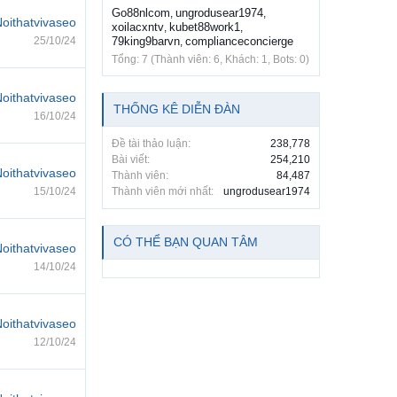
Go88nlcom
ungrodusear1974
,
,
oithatvivaseo
xoilacxntv
kubet88work1
,
,
25/10/24
79king9barvn
complianceconcierge
,
Tổng: 7 (Thành viên: 6, Khách: 1, Bots: 0)
oithatvivaseo
THỐNG KÊ DIỄN ĐÀN
16/10/24
Đề tài thảo luận:
238,778
Bài viết:
254,210
oithatvivaseo
Thành viên:
84,487
15/10/24
Thành viên mới nhất:
ungrodusear1974
CÓ THỂ BẠN QUAN TÂM
oithatvivaseo
14/10/24
oithatvivaseo
12/10/24