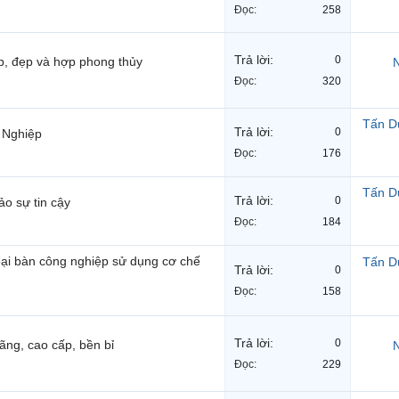
Đọc:
258
Trả lời:
0
ệp, đẹp và hợp phong thủy
N
Đọc:
320
Tấn D
Trả lời:
0
 Nghiệp
Đọc:
176
Tấn D
Trả lời:
0
o sự tin cậy
Đọc:
184
loại bàn công nghiệp sử dụng cơ chế
Tấn D
Trả lời:
0
Đọc:
158
Trả lời:
0
ãng, cao cấp, bền bỉ
N
Đọc:
229