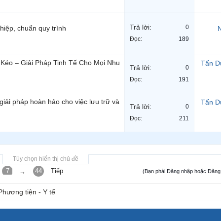
Trả lời:
0
hiệp, chuẩn quy trình
N
Đọc:
189
 Kéo – Giải Pháp Tinh Tế Cho Mọi Nhu
Tấn D
Trả lời:
0
Đọc:
191
iải pháp hoàn hảo cho việc lưu trữ và
Tấn D
Trả lời:
0
Đọc:
211
Tùy chọn hiển thị chủ đề
7
8
44
Tiếp
→
(Bạn phải Đăng nhập hoặc Đăng k
Phương tiện - Y tế