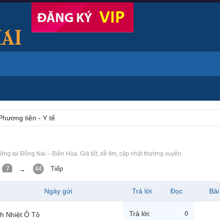
Phương tiện - Y tế
ỡng tại Đồng Nai – Biên Hòa. Giá tốt, dễ tìm, cập nhật thường xuyên.
7
8
44
Tiếp
→
Ngày gửi
Trả lời
Đọc
Bài
Trả lời:
0
h Nhiệt Ô Tô