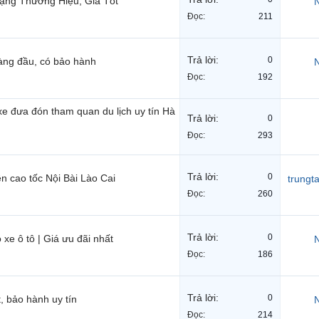
ạng Thương Hiệu, Giá Tốt
N
Đọc:
211
Trả lời:
0
hàng đầu, có bảo hành
N
Đọc:
192
e đưa đón tham quan du lịch uy tín Hà
Trả lời:
0
Đọc:
293
Trả lời:
0
n cao tốc Nội Bài Lào Cai
trung
Đọc:
260
Trả lời:
0
xe ô tô | Giá ưu đãi nhất
N
Đọc:
186
Trả lời:
0
, bảo hành uy tín
N
Đọc:
214