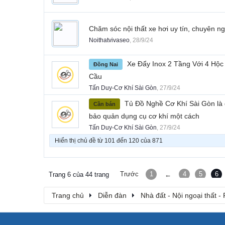
Chăm sóc nội thất xe hơi uy tín, chuyên ng
Noithatvivaseo
,
28/9/24
Xe Đẩy Inox 2 Tầng Với 4 Hộc
Đồng Nai
Cầu
Tấn Duy-Cơ Khí Sài Gòn
,
27/9/24
Tủ Đồ Nghề Cơ Khí Sài Gòn là g
Cần bán
bảo quản dụng cụ cơ khí một cách
Tấn Duy-Cơ Khí Sài Gòn
,
27/9/24
Hiển thị chủ đề từ 101 đến 120 của 871
Trước
1
4
5
6
Trang 6 của 44 trang
←
Trang chủ
Diễn đàn
Nhà đất - Nội ngoại thất - 