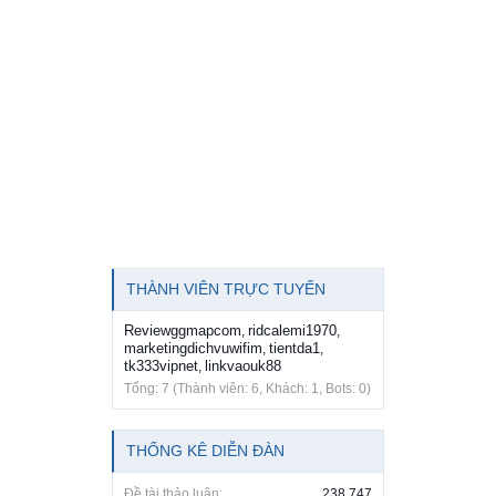
THÀNH VIÊN TRỰC TUYẾN
Reviewggmapcom
ridcalemi1970
,
,
marketingdichvuwifim
tientda1
,
,
tk333vipnet
linkvaouk88
,
Tổng: 7 (Thành viên: 6, Khách: 1, Bots: 0)
THỐNG KÊ DIỄN ĐÀN
Đề tài thảo luận:
238,747