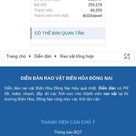
Bài viết:
254,179
Thành viên:
84,293
Thành viên mới nhất:
tk333vipnet
CÓ THỂ BẠN QUAN TÂM
Trang chủ
Diễn đàn
Rao vặt tổng hợp
DIỄN ĐÀN RAO VẶT BIÊN HÒA ĐỒNG NAI
Diễn đàn rao vặt Biên Hòa Đồng Nai
hiệu quả nhất.
Diễn đàn
có PR
tốt, index nhanh, đầy đủ các lĩnh vực cho thành viên
rao vặt
tại thị
trường Biên Hòa, Đồng Nai cũng như các tỉnh lân cận.
THÀNH VIÊN CẦN CHÚ Ý