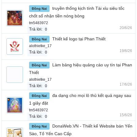
truyền thống kịch tính Tài xỉu siêu tốc
Đồng Nai
chốt số nhận tiền nóng bỏng
tm5483972
20/6/26
Trả lời:
0
Thiết kế logo tại Phan Thiết
Đồng Nai
alothietke_17
19/6/26
Trả lời:
0
Làm bảng hiệu quảng cáo uy tín tại Phan
Đồng Nai
Thiết
alothietke_17
17/6/26
Trả lời:
0
đa dạng cho mọi lô thủ kết quả ngay sau
Đồng Nai
1 giây đặt
tm5483972
15/6/26
Trả lời:
0
DonaWeb.VN - Thiết kế Website bán Yến
Đồng Nai
Sào, Tổ Yến Cao Cấp