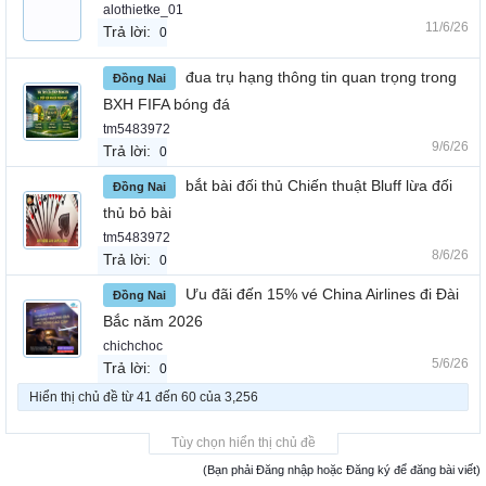
alothietke_01
11/6/26
Trả lời:
0
đua trụ hạng thông tin quan trọng trong
Đồng Nai
BXH FIFA bóng đá
tm5483972
9/6/26
Trả lời:
0
bắt bài đối thủ Chiến thuật Bluff lừa đối
Đồng Nai
thủ bỏ bài
tm5483972
8/6/26
Trả lời:
0
Ưu đãi đến 15% vé China Airlines đi Đài
Đồng Nai
Bắc năm 2026
chichchoc
5/6/26
Trả lời:
0
Hiển thị chủ đề từ 41 đến 60 của 3,256
Tùy chọn hiển thị chủ đề
(Bạn phải Đăng nhập hoặc Đăng ký để đăng bài viết)