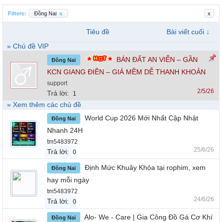
Filters:
Đồng Nai
x
x
Tiêu đề
Bài viết cuối ↓
» Chủ đề VIP
BÁN ĐẤT AN VIỄN – GẦN
Đồng Nai
KCN GIANG ĐIỀN – GIÁ MỀM DỄ THANH KHOẢN
support
2/5/26
Trả lời:
1
» Xem thêm các chủ đề
World Cup 2026 Mới Nhất Cập Nhật
Đồng Nai
Nhanh 24H
tm5483972
25/6/26
Trả lời:
0
Định Mức Khuây Khỏa tại rophim, xem
Đồng Nai
hay mỗi ngày
tm5483972
24/6/26
Trả lời:
0
Alo- We - Care | Gia Công Đồ Gá Cơ Khí
Đồng Nai