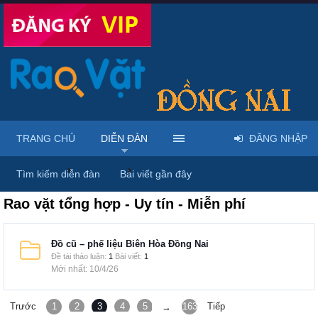
TRANG CHỦ
DIỄN ĐÀN
ĐĂNG NHẬP
Trang chủ
Diễn đàn
Rao vặt tổng hợp
Tìm kiếm diễn đàn
Bài viết gần đây
Rao vặt tổng hợp - Uy tín - Miễn phí
Đồ cũ – phế liệu Biên Hòa Đồng Nai
Đề tài thảo luận:
1
Bài viết:
1
10/4/26
Trước
1
2
3
4
5
6
163
Tiếp
→