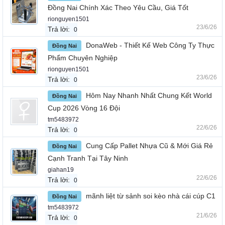
Đồng Nai Chính Xác Theo Yêu Cầu, Giá Tốt
rionguyen1501
23/6/26
Trả lời:
0
DonaWeb - Thiết Kế Web Công Ty Thực
Đồng Nai
Phẩm Chuyên Nghiệp
rionguyen1501
23/6/26
Trả lời:
0
Hôm Nay Nhanh Nhất Chung Kết World
Đồng Nai
Cup 2026 Vòng 16 Đội
tm5483972
22/6/26
Trả lời:
0
Cung Cấp Pallet Nhựa Cũ & Mới Giá Rẻ
Đồng Nai
Cạnh Tranh Tại Tây Ninh
giahan19
22/6/26
Trả lời:
0
mãnh liệt từ sảnh soi kèo nhà cái cúp C1
Đồng Nai
tm5483972
21/6/26
Trả lời:
0