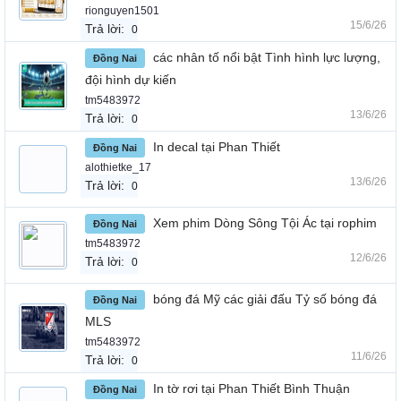
rionguyen1501
15/6/26
Trả lời:
0
các nhân tố nổi bật Tình hình lực lượng,
Đồng Nai
đội hình dự kiến
tm5483972
13/6/26
Trả lời:
0
In decal tại Phan Thiết
Đồng Nai
alothietke_17
13/6/26
Trả lời:
0
Xem phim Dòng Sông Tội Ác tại rophim
Đồng Nai
tm5483972
12/6/26
Trả lời:
0
bóng đá Mỹ các giải đấu Tỷ số bóng đá
Đồng Nai
MLS
tm5483972
11/6/26
Trả lời:
0
In tờ rơi tại Phan Thiết Bình Thuận
Đồng Nai