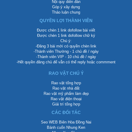
Thông báo BQT
Nội quy diễn đàn
Góp ý xây dựng
Thảo luận chung
QUYỀN LỢI THÀNH VIÊN
Được chèn 1 link dofollow bài viết
Được chèn 1 link dofollow chữ ký
Chú ý:
-Đăng 3 bài mới có quyền chèn link
-Thành viên Thường - 1 chủ đề / ngày
-Thành viên VIP - 10 chủ đề / ngày
-Hết quyền đăng chủ để vẫn có thể reply hoặc commment
RAO VẶT CHÚ Ý
Rao vặt tổng hợp
Rao vặt nhà đất
Rao vặt mỹ phẩm làm đẹp
Rao vặt điện thoại
Giải trí tổng hợp
CÁC ĐỐI TÁC
Seo WEB Biên Hòa Đồng Nai