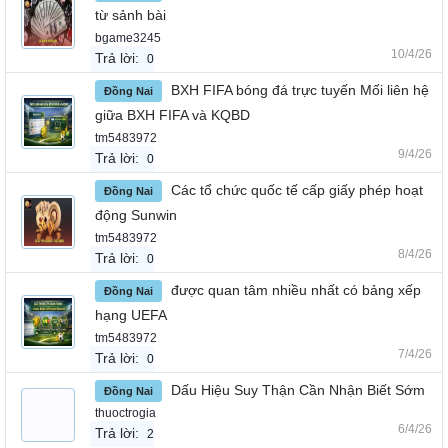
từ sảnh bài
bgame3245
10/4/26
Trả lời:
0
BXH FIFA bóng đá trực tuyến Mối liên hệ
Đồng Nai
giữa BXH FIFA và KQBD
tm5483972
9/4/26
Trả lời:
0
Các tổ chức quốc tế cấp giấy phép hoạt
Đồng Nai
động Sunwin
tm5483972
8/4/26
Trả lời:
0
được quan tâm nhiều nhất có bảng xếp
Đồng Nai
hạng UEFA
tm5483972
7/4/26
Trả lời:
0
Dấu Hiệu Suy Thận Cần Nhận Biết Sớm
Đồng Nai
thuoctrogia
6/4/26
Trả lời:
2