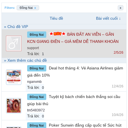
Filters:
Đồng Nai
x
x
Tiêu đề
Bài viết cuối ↓
» Chủ đề VIP
BÁN ĐẤT AN VIỄN – GẦN
Đồng Nai
KCN GIANG ĐIỀN – GIÁ MỀM DỄ THANH KHOẢN
support
2/5/26
Trả lời:
1
» Xem thêm các chủ đề
Deal hot tháng 4: Vé Asiana Airlines giảm
Đồng Nai
giá đến 10%
nganvmb
12/4/26
Trả lời:
0
Tuyệt kỹ bách chiến bách thắng soi cầu
Đồng Nai
giúp bài thủ
tm5483972
10/4/26
Trả lời:
0
Poker Sunwin đẳng cấp quốc tế Sức hút
Đồng Nai