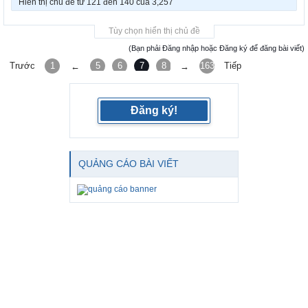
Hiển thị chủ đề từ 121 đến 140 của 3,257
Tùy chọn hiển thị chủ đề
(Bạn phải Đăng nhập hoặc Đăng ký để đăng bài viết)
Trước
1
5
6
7
8
9
163
Tiếp
←
→
Đăng ký!
QUẢNG CÁO BÀI VIẾT