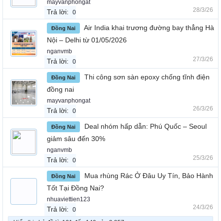
mayvanphongat
28/3/26
Trả lời:
0
Air India khai trương đường bay thẳng Hà
Đồng Nai
Nội – Delhi từ 01/05/2026
nganvmb
27/3/26
Trả lời:
0
Thi công sơn sàn epoxy chống tĩnh điện
Đồng Nai
đồng nai
mayvanphongat
26/3/26
Trả lời:
0
Deal nhóm hấp dẫn: Phú Quốc – Seoul
Đồng Nai
giảm sâu đến 30%
nganvmb
25/3/26
Trả lời:
0
Mua rhùng Rác Ở Đâu Uy Tín, Bảo Hành
Đồng Nai
Tốt Tại Đồng Nai?
nhuaviettien123
24/3/26
Trả lời:
0