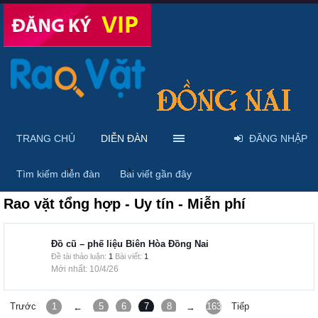
TRANG CHỦ
DIỄN ĐÀN
ĐĂNG NHẬP
Trang chủ
Diễn đàn
Rao vặt tổng hợp
Tìm kiếm diễn đàn
Bài viết gần đây
Rao vặt tổng hợp - Uy tín - Miễn phí
Đồ cũ – phế liệu Biên Hòa Đồng Nai
Đề tài thảo luận:
1
Bài viết:
1
10/4/26
Trước
1
5
6
7
8
9
163
Tiếp
←
→