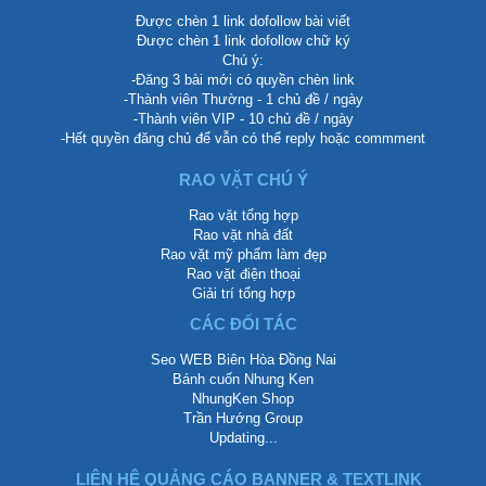
Được chèn 1 link dofollow bài viết
Được chèn 1 link dofollow chữ ký
Chú ý:
-Đăng 3 bài mới có quyền chèn link
-Thành viên Thường - 1 chủ đề / ngày
-Thành viên VIP - 10 chủ đề / ngày
-Hết quyền đăng chủ để vẫn có thể reply hoặc commment
RAO VẶT CHÚ Ý
Rao vặt tổng hợp
Rao vặt nhà đất
Rao vặt mỹ phẩm làm đẹp
Rao vặt điện thoại
Giải trí tổng hợp
CÁC ĐỐI TÁC
Seo WEB Biên Hòa Đồng Nai
Bánh cuốn Nhung Ken
NhungKen Shop
Trần Hướng Group
Updating...
LIÊN HỆ QUẢNG CÁO BANNER & TEXTLINK