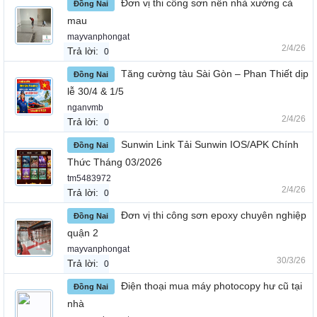
Đơn vị thi công sơn nền nhà xưởng cà
Đồng Nai
mau
mayvanphongat
2/4/26
Trả lời:
0
Tăng cường tàu Sài Gòn – Phan Thiết dịp
Đồng Nai
lễ 30/4 & 1/5
nganvmb
2/4/26
Trả lời:
0
Sunwin Link Tải Sunwin IOS/APK Chính
Đồng Nai
Thức Tháng 03/2026
tm5483972
2/4/26
Trả lời:
0
Đơn vị thi công sơn epoxy chuyên nghiệp
Đồng Nai
quận 2
mayvanphongat
30/3/26
Trả lời:
0
Điện thoại mua máy photocopy hư cũ tại
Đồng Nai
nhà