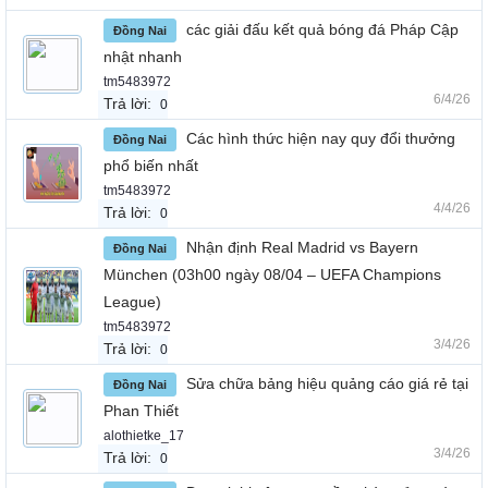
các giải đấu kết quả bóng đá Pháp Cập
Đồng Nai
nhật nhanh
tm5483972
6/4/26
Trả lời:
0
Các hình thức hiện nay quy đổi thưởng
Đồng Nai
phổ biến nhất
tm5483972
4/4/26
Trả lời:
0
Nhận định Real Madrid vs Bayern
Đồng Nai
München (03h00 ngày 08/04 – UEFA Champions
League)
tm5483972
3/4/26
Trả lời:
0
Sửa chữa bảng hiệu quảng cáo giá rẻ tại
Đồng Nai
Phan Thiết
alothietke_17
3/4/26
Trả lời:
0