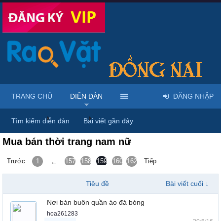
TRANG CHỦ
DIỄN ĐÀN
ĐĂNG NHẬP
Trang chủ
Diễn đàn
Thời trang - Phụ kiện - Trang sức - Là
Tìm kiếm diễn đàn
Bài viết gần đây
Mua bán thời trang nam nữ
Trước
1
157
158
159
160
162
161
Tiếp
←
Tiêu đề
Bài viết cuối ↓
Nơi bán buôn quần áo đá bóng
hoa261283