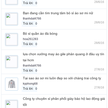
28/6/16
Trả lời:
0
Bạn đang cần tìm trung tâm bỏ sỉ áo sơ mi nữ
thanhdat4766
28/6/16
Trả lời:
0
Bỏ sỉ quần áo đá bóng
hoa261283
28/6/16
Trả lời:
0
lựa chọn xưởng may áo gile phản quang ở đâu uy tín
tại hcm
thanhdat4766
27/6/16
Trả lời:
0
Tại sao áo sơ mi luôn đẹp so với chàng trai công ty
kyphong68
27/6/16
Trả lời:
0
Công ty chuyên sỉ phân phối giày bảo hộ lao động giá
tốt