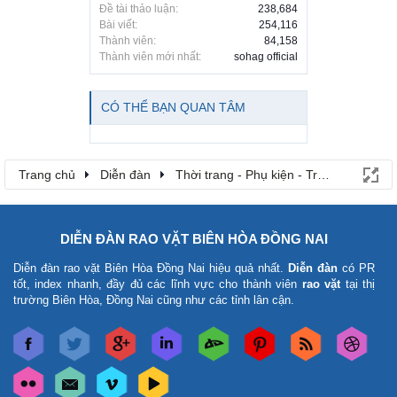
Đề tài thảo luận:
238,684
Bài viết:
254,116
Thành viên:
84,158
Thành viên mới nhất:
sohag official
CÓ THỂ BẠN QUAN TÂM
Trang chủ
Diễn đàn
Thời trang - Phụ kiện - Trang sức - Là
DIỄN ĐÀN RAO VẶT BIÊN HÒA ĐỒNG NAI
Diễn đàn rao vặt Biên Hòa Đồng Nai
hiệu quả nhất.
Diễn đàn
có PR
tốt, index nhanh, đầy đủ các lĩnh vực cho thành viên
rao vặt
tại thị
trường Biên Hòa, Đồng Nai cũng như các tỉnh lân cận.