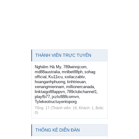
THÀNH VIÊN TRỰC TUYẾN
Nghiêm Hà My
789winnjcom
,
,
md88australia
mnlbet88ph
sohag
,
,
official
Ku11icu
xoilaczabtv
,
,
,
hoanganhphuong
tinhtrieuan
,
,
xenangmiennam
millionercanada
,
,
linktaigo88appvn
789clubchannel1
,
,
playfb77
jxzlx888comvn
,
,
Tylekeotructuyentoporg
Tổng: 17 (Thành viên: 16, Khách: 1, Bots:
0)
THỐNG KÊ DIỄN ĐÀN