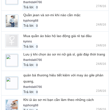
thanhdat4766
27/6/16
Trả lời:
0
Quần jean và sơ-mi khi nào cần mặc
kyphong68
24/6/16
Trả lời:
0
Mua quần áo bảo hộ lao động giá rẻ tại đâu
kymns
24/6/16
Trả lời:
0
Lưu ý khi chọn áo sơ mi nữ giá sỉ, giải đáp thời trang
thanhdat4766
24/6/16
Trả lời:
0
quản bá thương hiệu tiết kiệm với may áo gile phản
quang,
thanhdat4766
23/6/16
Trả lời:
0
Khi ủi áo sơ mi bạn cần làm theo những cách
kyphong68
23/6/16