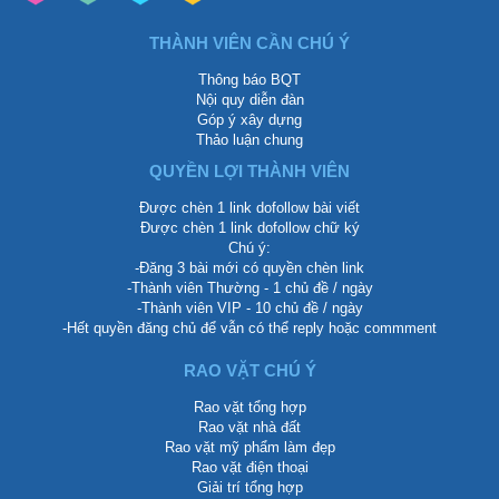
THÀNH VIÊN CẦN CHÚ Ý
Thông báo BQT
Nội quy diễn đàn
Góp ý xây dựng
Thảo luận chung
QUYỀN LỢI THÀNH VIÊN
Được chèn 1 link dofollow bài viết
Được chèn 1 link dofollow chữ ký
Chú ý:
-Đăng 3 bài mới có quyền chèn link
-Thành viên Thường - 1 chủ đề / ngày
-Thành viên VIP - 10 chủ đề / ngày
-Hết quyền đăng chủ để vẫn có thể reply hoặc commment
RAO VẶT CHÚ Ý
Rao vặt tổng hợp
Rao vặt nhà đất
Rao vặt mỹ phẩm làm đẹp
Rao vặt điện thoại
Giải trí tổng hợp