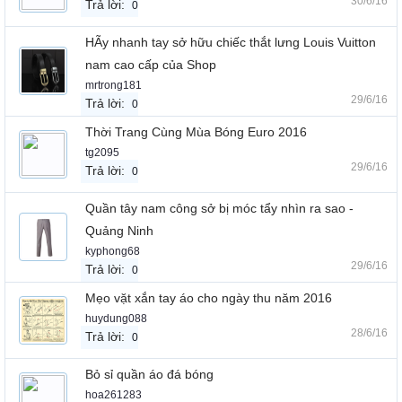
30/6/16
Trả lời:
0
HÃy nhanh tay sở hữu chiếc thắt lưng Louis Vuitton
nam cao cấp của Shop
mrtrong181
29/6/16
Trả lời:
0
Thời Trang Cùng Mùa Bóng Euro 2016
tg2095
29/6/16
Trả lời:
0
Quần tây nam công sở bị móc tẩy nhìn ra sao -
Quảng Ninh
kyphong68
29/6/16
Trả lời:
0
Mẹo vặt xắn tay áo cho ngày thu năm 2016
huydung088
28/6/16
Trả lời:
0
Bỏ sỉ quần áo đá bóng
hoa261283