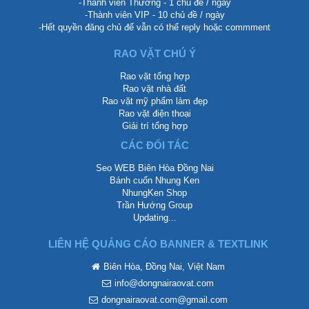
-Thành viên Thường - 1 chủ đề / ngày
-Thành viên VIP - 10 chủ đề / ngày
-Hết quyền đăng chủ để vẫn có thể reply hoặc commment
RAO VẶT CHÚ Ý
Rao vặt tổng hợp
Rao vặt nhà đất
Rao vặt mỹ phẩm làm đẹp
Rao vặt điện thoại
Giải trí tổng hợp
CÁC ĐỐI TÁC
Seo WEB Biên Hòa Đồng Nai
Bánh cuốn Nhung Ken
NhungKen Shop
Trần Hướng Group
Updating...
LIÊN HỆ QUẢNG CÁO BANNER & TEXTLINK
Biên Hòa, Đồng Nai, Việt Nam
info@dongnairaovat.com
dongnairaovat.com@gmail.com