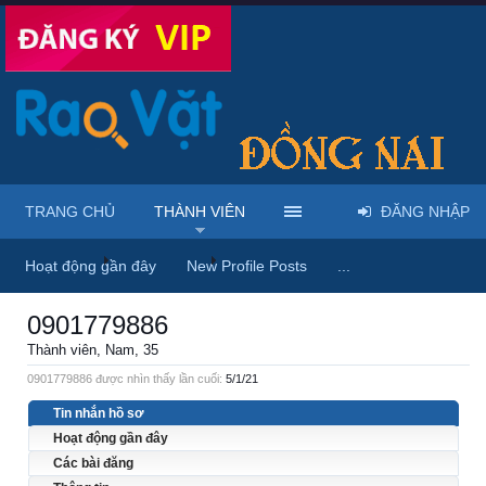
TRANG CHỦ
THÀNH VIÊN
ĐĂNG NHẬP
Trang chủ
Thành viên
0901779886
Hoạt động gần đây
New Profile Posts
...
0901779886
Thành viên
, Nam, 35
0901779886 được nhìn thấy lần cuối:
5/1/21
Tin nhắn hồ sơ
Hoạt động gần đây
Các bài đăng