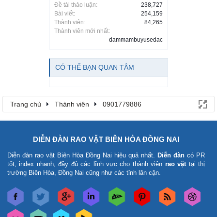
Đề tài thảo luận:
238,727
Bài viết:
254,159
Thành viên:
84,265
Thành viên mới nhất:
dammambuyusedac
CÓ THỂ BẠN QUAN TÂM
Trang chủ
Thành viên
0901779886
DIỄN ĐÀN RAO VẶT BIÊN HÒA ĐỒNG NAI
Diễn đàn rao vặt Biên Hòa Đồng Nai
hiệu quả nhất.
Diễn đàn
có PR
tốt, index nhanh, đầy đủ các lĩnh vực cho thành viên
rao vặt
tại thị
trường Biên Hòa, Đồng Nai cũng như các tỉnh lân cận.