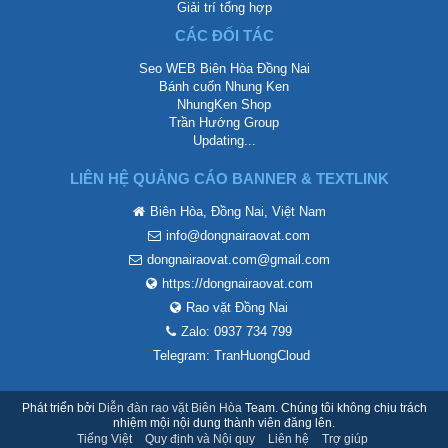
Giải trí tổng hợp
CÁC ĐỐI TÁC
Seo WEB Biên Hòa Đồng Nai
Bánh cuốn Nhung Ken
NhungKen Shop
Trần Hướng Group
Updating...
LIÊN HỆ QUẢNG CÁO BANNER & TEXTLINK
Biên Hòa, Đồng Nai, Việt Nam
info@dongnairaovat.com
dongnairaovat.com@gmail.com
https://dongnairaovat.com
Rao vặt Đồng Nai
Zalo: 0937 734 799
Telegram: TranHuongCloud
Phát triển bởi
Diễn đàn rao vặt Biên Hòa
Team. Chúng tôi không chịu trách
nhiệm mội nội dung thành viên đăng lên.
Tiếng Việt
Quy định và Nội quy
Liên hệ
Trợ giúp