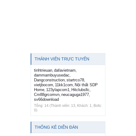
THÀNH VIÊN TRỰC TUYẾN
tinhtrieuan
dafavietnam
,
,
dammambuyusedac
,
Dangconstruction
startrco78
,
,
vietjbocom
11kk1com
Nội thất SDP
,
,
Home
123ylapcom1
Hitclubsllc
,
,
,
Cm88grcomvn
neucaguga1977
,
,
sv66download
Tổng: 14 (Thành viên: 13, Khách: 1, Bots:
0)
THỐNG KÊ DIỄN ĐÀN