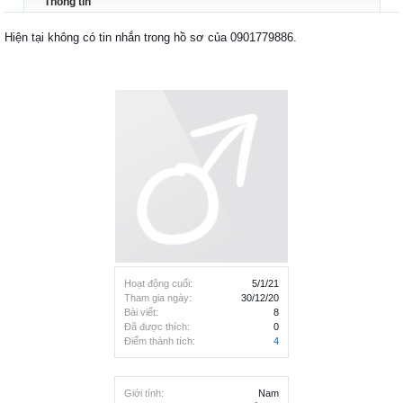
Thông tin
Hiện tại không có tin nhắn trong hồ sơ của 0901779886.
Hoạt động cuối:
5/1/21
Tham gia ngày:
30/12/20
Bài viết:
8
Đã được thích:
0
Điểm thành tích:
4
Giới tính:
Nam