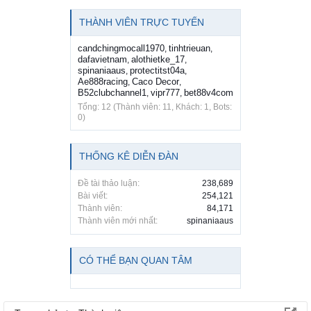
THÀNH VIÊN TRỰC TUYẾN
candchingmocall1970
tinhtrieuan
,
,
dafavietnam
alothietke_17
,
,
spinaniaaus
protectitst04a
,
,
Ae888racing
Caco Decor
,
,
B52clubchannel1
vipr777
bet88v4com
,
,
Tổng: 12 (Thành viên: 11, Khách: 1, Bots:
0)
THỐNG KÊ DIỄN ĐÀN
Đề tài thảo luận:
238,689
Bài viết:
254,121
Thành viên:
84,171
Thành viên mới nhất:
spinaniaaus
CÓ THỂ BẠN QUAN TÂM