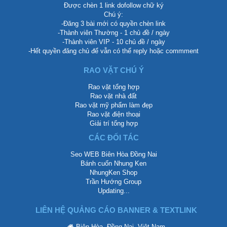
Được chèn 1 link dofollow chữ ký
Chú ý:
-Đăng 3 bài mới có quyền chèn link
-Thành viên Thường - 1 chủ đề / ngày
-Thành viên VIP - 10 chủ đề / ngày
-Hết quyền đăng chủ để vẫn có thể reply hoặc commment
RAO VẶT CHÚ Ý
Rao vặt tổng hợp
Rao vặt nhà đất
Rao vặt mỹ phẩm làm đẹp
Rao vặt điện thoại
Giải trí tổng hợp
CÁC ĐỐI TÁC
Seo WEB Biên Hòa Đồng Nai
Bánh cuốn Nhung Ken
NhungKen Shop
Trần Hướng Group
Updating...
LIÊN HỆ QUẢNG CÁO BANNER & TEXTLINK
Biên Hòa, Đồng Nai, Việt Nam