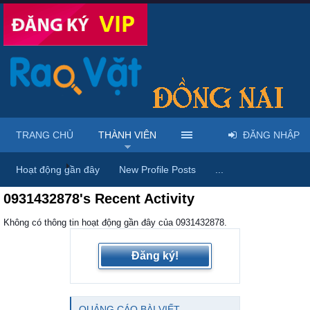
TRANG CHỦ
THÀNH VIÊN
ĐĂNG NHẬP
Trang chủ
Thành viên
Hoạt động gần đây
New Profile Posts
...
0931432878's Recent Activity
Không có thông tin hoạt động gần đây của 0931432878.
Đăng ký!
QUẢNG CÁO BÀI VIẾT