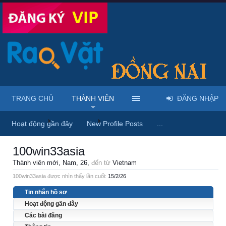
TRANG CHỦ
THÀNH VIÊN
ĐĂNG NHẬP
Trang chủ
Thành viên
100win33asia
Hoạt động gần đây
New Profile Posts
...
100win33asia
Thành viên mới
, Nam, 26,
đến từ
Vietnam
100win33asia được nhìn thấy lần cuối:
15/2/26
Tin nhắn hồ sơ
Hoạt động gần đây
Các bài đăng