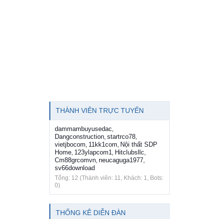
THÀNH VIÊN TRỰC TUYẾN
dammambuyusedac
,
Dangconstruction
startrco78
,
,
vietjbocom
11kk1com
Nội thất SDP
,
,
Home
123ylapcom1
Hitclubsllc
,
,
,
Cm88grcomvn
neucaguga1977
,
,
sv66download
Tổng: 12 (Thành viên: 11, Khách: 1, Bots:
0)
THỐNG KÊ DIỄN ĐÀN