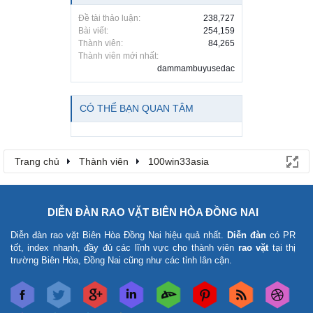
Đề tài thảo luận:
238,727
Bài viết:
254,159
Thành viên:
84,265
Thành viên mới nhất:
dammambuyusedac
CÓ THỂ BẠN QUAN TÂM
Trang chủ
Thành viên
100win33asia
DIỄN ĐÀN RAO VẶT BIÊN HÒA ĐỒNG NAI
Diễn đàn rao vặt Biên Hòa Đồng Nai
hiệu quả nhất.
Diễn đàn
có PR
tốt, index nhanh, đầy đủ các lĩnh vực cho thành viên
rao vặt
tại thị
trường Biên Hòa, Đồng Nai cũng như các tỉnh lân cận.