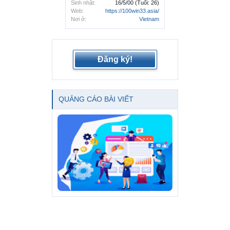
Sinh nhật:
16/5/00
(Tuổi: 26)
Web:
https://100win33.asia/
Nơi ở:
Vietnam
Đăng ký!
QUẢNG CÁO BÀI VIẾT