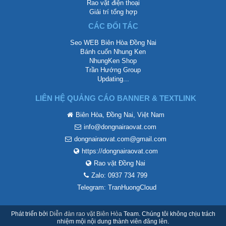
Rao vặt điện thoại
Giải trí tổng hợp
CÁC ĐỐI TÁC
Seo WEB Biên Hòa Đồng Nai
Bánh cuốn Nhung Ken
NhungKen Shop
Trần Hướng Group
Updating...
LIÊN HỆ QUẢNG CÁO BANNER & TEXTLINK
Biên Hòa, Đồng Nai, Việt Nam
info@dongnairaovat.com
dongnairaovat.com@gmail.com
https://dongnairaovat.com
Rao vặt Đồng Nai
Zalo: 0937 734 799
Telegram: TranHuongCloud
Phát triển bởi
Diễn đàn rao vặt Biên Hòa
Team. Chúng tôi không chịu trách
nhiệm mội nội dung thành viên đăng lên.