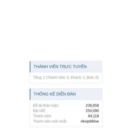
THÀNH VIÊN TRỰC TUYẾN
Tổng: 1 (Thành viên: 0, Khách: 1, Bots: 0)
THỐNG KÊ DIỄN ĐÀN
Đề tài thảo luận:
238,658
Bài viết:
254,090
Thành viên:
84,118
Thành viên mới nhất:
rikvip88live