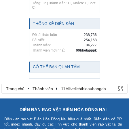
Tổng: 12 (Thành viên: 11, Khách: 1, Bots:
0)
THỐNG KÊ DIỄN ĐÀN
Đề tài thảo luận:
238,736
Bài viết:
254,168
Thành viên:
84,277
Thành viên mới nhất:
99bbetapppk
CÓ THỂ BẠN QUAN TÂM
Trang chủ
Thành viên
11Mlivelichthidaubongda
DIỄN ĐÀN RAO VẶT BIÊN HÒA ĐỒNG NAI
Diễn đàn rao vặt Biên Hòa Đồng Nai
hiệu quả nhất.
Diễn đàn
có PR
tốt, index nhanh, đầy đủ các lĩnh vực cho thành viên
rao vặt
tại thị