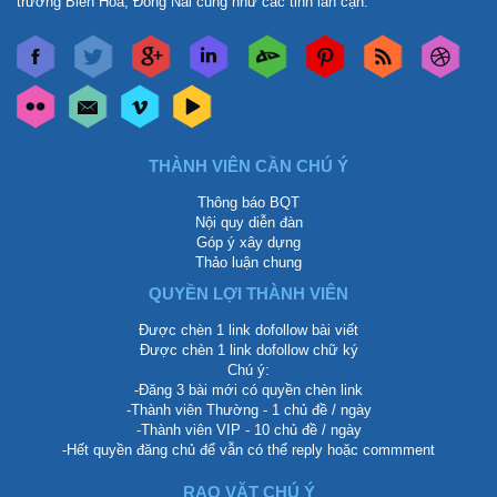
trường Biên Hòa, Đồng Nai cũng như các tỉnh lân cận.
THÀNH VIÊN CẦN CHÚ Ý
Thông báo BQT
Nội quy diễn đàn
Góp ý xây dựng
Thảo luận chung
QUYỀN LỢI THÀNH VIÊN
Được chèn 1 link dofollow bài viết
Được chèn 1 link dofollow chữ ký
Chú ý:
-Đăng 3 bài mới có quyền chèn link
-Thành viên Thường - 1 chủ đề / ngày
-Thành viên VIP - 10 chủ đề / ngày
-Hết quyền đăng chủ để vẫn có thể reply hoặc commment
RAO VẶT CHÚ Ý