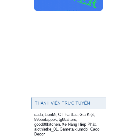
THÀNH VIÊN TRỰC TUYẾN
sada
LienMi
CT Ha Bac
Gia Kiệt
,
,
,
,
99bbetapppk
tg88altpro
,
,
good88kitchen
Xe Nâng Hiệp Phát
,
,
alothietke_01
Gametaixiumobi
Caco
,
,
Decor