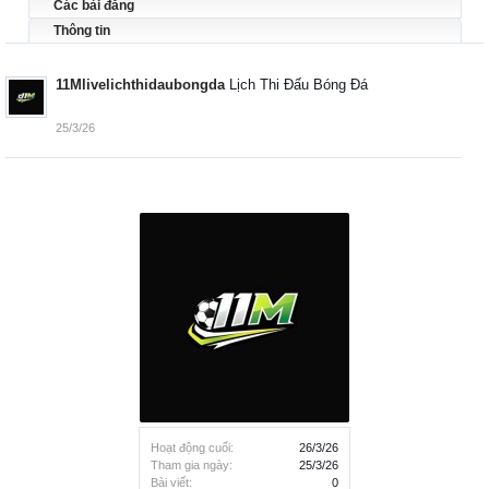
Các bài đăng
Thông tin
11Mlivelichthidaubongda
Lịch Thi Đấu Bóng Đá
25/3/26
Hoạt động cuối:
26/3/26
Tham gia ngày:
25/3/26
Bài viết:
0