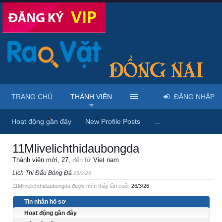
TRANG CHỦ
THÀNH VIÊN
ĐĂNG NHẬP
Trang chủ
Thành viên
11Mlivelichthidaubongda
Hoạt động gần đây
New Profile Posts
...
11Mlivelichthidaubongda
Thành viên mới
, 27,
đến từ
Viet nam
Lịch Thi Đấu Bóng Đá
25/3/26
11Mlivelichthidaubongda được nhìn thấy lần cuối:
26/3/26
Tin nhắn hồ sơ
Hoạt động gần đây