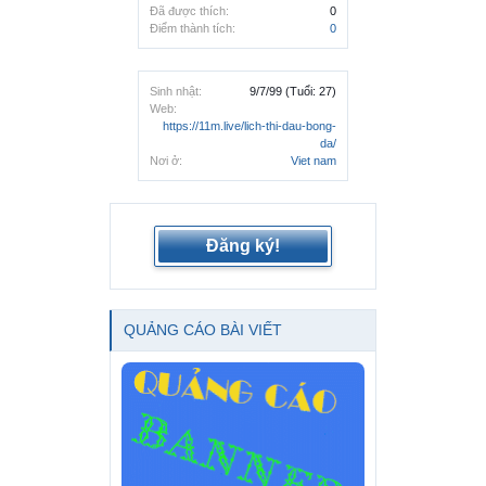
Đã được thích:
0
Điểm thành tích:
0
Sinh nhật:
9/7/99
(Tuổi: 27)
Web:
https://11m.live/lich-thi-dau-bong-
da/
Nơi ở:
Viet nam
Đăng ký!
QUẢNG CÁO BÀI VIẾT