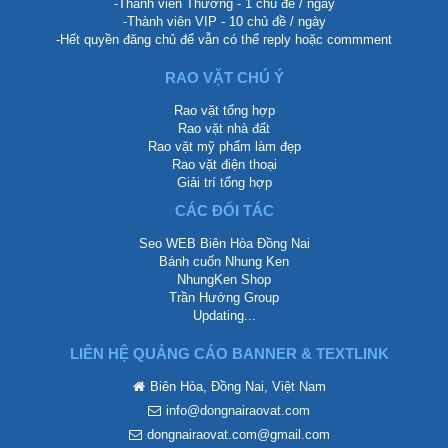
-Thành viên Thường - 1 chủ đề / ngày
-Thành viên VIP - 10 chủ đề / ngày
-Hết quyền đăng chủ để vẫn có thể reply hoặc commment
RAO VẶT CHÚ Ý
Rao vặt tổng hợp
Rao vặt nhà đất
Rao vặt mỹ phẩm làm đẹp
Rao vặt điện thoại
Giải trí tổng hợp
CÁC ĐỐI TÁC
Seo WEB Biên Hòa Đồng Nai
Bánh cuốn Nhung Ken
NhungKen Shop
Trần Hướng Group
Updating...
LIÊN HỆ QUẢNG CÁO BANNER & TEXTLINK
Biên Hòa, Đồng Nai, Việt Nam
info@dongnairaovat.com
dongnairaovat.com@gmail.com