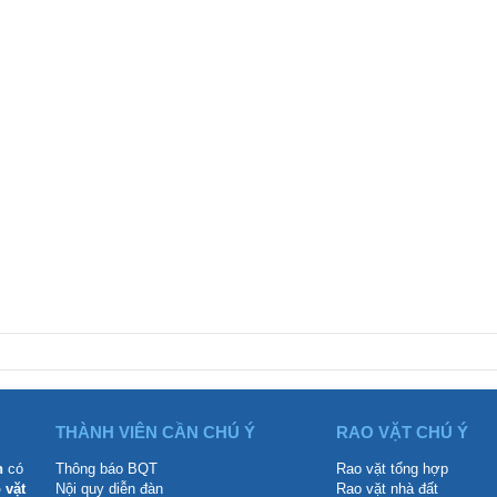
THÀNH VIÊN CẦN CHÚ Ý
RAO VẶT CHÚ Ý
n
có
Thông báo BQT
Rao vặt tổng hợp
 vặt
Nội quy diễn đàn
Rao vặt nhà đất