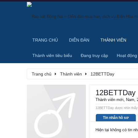
TRANG CHỦ
DIỄN ĐÀN
THÀNH VIÊN
Thành viên tiêu biểu
Đang truy cập
Hoạt động
Trang chủ
Thành viên
12BETTDay
12BETTDay
Thành viên mới
, Nam, 
12BETTDay được nhìn thấy l
Tin nhắn hồ sơ
Hiện tại không có tin 