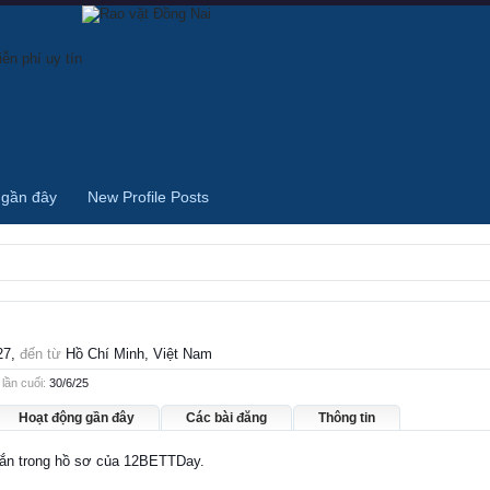
 gần đây
New Profile Posts
27,
đến từ
Hồ Chí Minh, Việt Nam
ần cuối:
30/6/25
Hoạt động gần đây
Các bài đăng
Thông tin
nhắn trong hồ sơ của 12BETTDay.