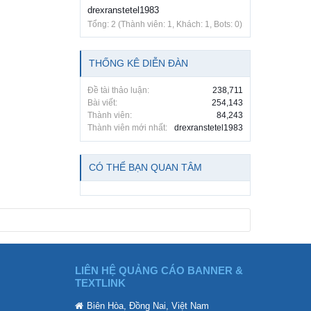
drexranstetel1983
Tổng: 2 (Thành viên: 1, Khách: 1, Bots: 0)
THỐNG KÊ DIỄN ĐÀN
Đề tài thảo luận:
238,711
Bài viết:
254,143
Thành viên:
84,243
Thành viên mới nhất:
drexranstetel1983
CÓ THỂ BẠN QUAN TÂM
LIÊN HỆ QUẢNG CÁO BANNER &
TEXTLINK
Biên Hòa, Đồng Nai, Việt Nam