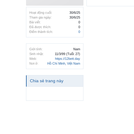
Hoạt động cuối:
30/6/25
Tham gia ngày:
30/6/25
Bài viết:
0
Đã được thích:
0
Điểm thành tích:
0
Giới tính:
Nam
Sinh nhật:
11/3/99
(Tuổi: 27)
Web:
https://12bett.day
Nơi ở:
Hồ Chí Minh, Việt Nam
Chia sẻ trang này