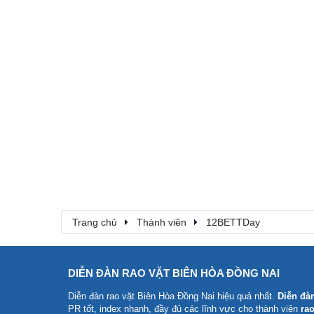
Trang chủ
Thành viên
12BETTDay
DIỄN ĐÀN RAO VẶT BIÊN HÒA ĐỒNG NAI
Diễn đàn rao vặt Biên Hòa Đồng Nai
hiệu quả nhất.
Diễn đà
PR tốt, index nhanh, đầy đủ các lĩnh vực cho thành viên
rao