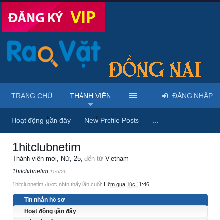
TRANG CHỦ
THÀNH VIÊN
ĐĂNG NHẬP
Trang chủ
Thành viên
1hitclubnetim
Hoạt động gần đây
New Profile Posts
...
1hitclubnetim
Thành viên mới
, Nữ, 25,
đến từ
Vietnam
1hitclubnetim
11/6/26
1hitclubnetim được nhìn thấy lần cuối:
Hôm qua, lúc 11:46
Tin nhắn hồ sơ
Hoạt động gần đây