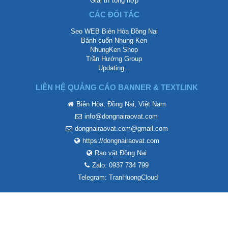
Giải trí tổng hợp
CÁC ĐỐI TÁC
Seo WEB Biên Hòa Đồng Nai
Bánh cuốn Nhung Ken
NhungKen Shop
Trần Hướng Group
Updating...
LIÊN HỆ QUẢNG CÁO BANNER & TEXTLINK
Biên Hòa, Đồng Nai, Việt Nam
info@dongnairaovat.com
dongnairaovat.com@gmail.com
https://dongnairaovat.com
Rao vặt Đồng Nai
Zalo: 0937 734 799
Telegram: TranHuongCloud
Phát triển bởi
Diễn đàn rao vặt Biên Hòa
Team. Chúng tôi không chịu trách
nhiệm mội nội dung thành viên đăng lên.
Tiếng Việt
Quy định và Nội quy
Liên hệ
Trợ giúp