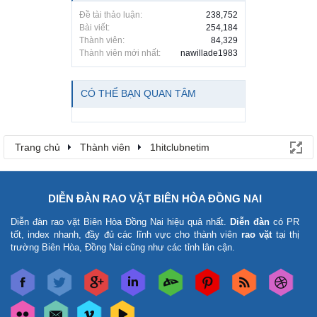
Đề tài thảo luận:
238,752
Bài viết:
254,184
Thành viên:
84,329
Thành viên mới nhất:
nawillade1983
CÓ THỂ BẠN QUAN TÂM
Trang chủ
Thành viên
1hitclubnetim
DIỄN ĐÀN RAO VẶT BIÊN HÒA ĐỒNG NAI
Diễn đàn rao vặt Biên Hòa Đồng Nai
hiệu quả nhất.
Diễn đàn
có PR
tốt, index nhanh, đầy đủ các lĩnh vực cho thành viên
rao vặt
tại thị
trường Biên Hòa, Đồng Nai cũng như các tỉnh lân cận.