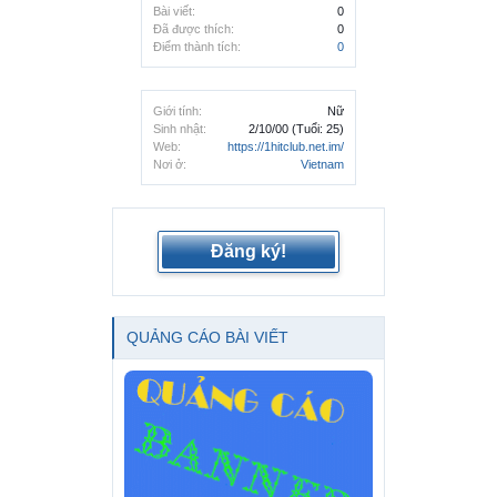
Bài viết:
0
Đã được thích:
0
Điểm thành tích:
0
Giới tính:
Nữ
Sinh nhật:
2/10/00
(Tuổi: 25)
Web:
https://1hitclub.net.im/
Nơi ở:
Vietnam
Đăng ký!
QUẢNG CÁO BÀI VIẾT