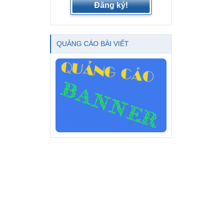
Đăng ký!
QUẢNG CÁO BÀI VIẾT