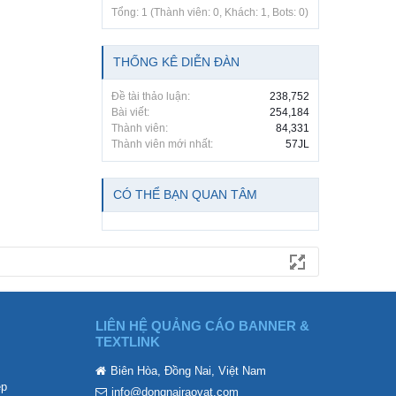
Tổng: 1 (Thành viên: 0, Khách: 1, Bots: 0)
THỐNG KÊ DIỄN ĐÀN
Đề tài thảo luận:
238,752
Bài viết:
254,184
Thành viên:
84,331
Thành viên mới nhất:
57JL
CÓ THỂ BẠN QUAN TÂM
LIÊN HỆ QUẢNG CÁO BANNER &
TEXTLINK
Biên Hòa, Đồng Nai, Việt Nam
ẹp
info@dongnairaovat.com