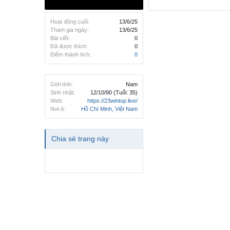
Hoạt động cuối:
13/6/25
Tham gia ngày:
13/6/25
Bài viết:
0
Đã được thích:
0
Điểm thành tích:
0
Giới tính:
Nam
Sinh nhật:
12/10/90
(Tuổi: 35)
Web:
https://23wintop.live/
Nơi ở:
Hồ Chí Minh, Việt Nam
Chia sẻ trang này