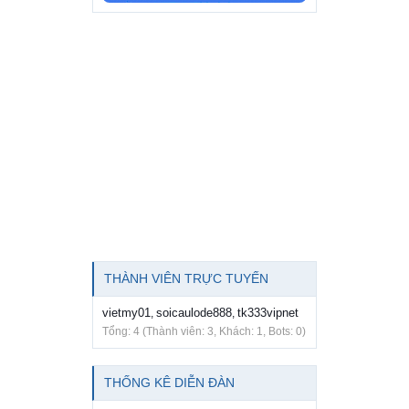
THÀNH VIÊN TRỰC TUYẾN
vietmy01
soicaulode888
tk333vipnet
,
,
Tổng: 4 (Thành viên: 3, Khách: 1, Bots: 0)
THỐNG KÊ DIỄN ĐÀN