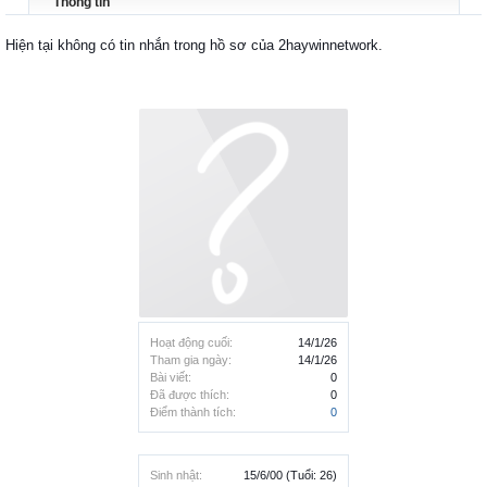
Thông tin
Hiện tại không có tin nhắn trong hồ sơ của 2haywinnetwork.
Hoạt động cuối:
14/1/26
Tham gia ngày:
14/1/26
Bài viết:
0
Đã được thích:
0
Điểm thành tích:
0
Sinh nhật:
15/6/00
(Tuổi: 26)