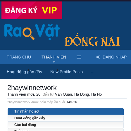
TRANG CHỦ
THÀNH VIÊN
ĐĂNG NHẬP
Trang chủ
Thành viên
2haywinnetwork
Hoạt động gần đây
New Profile Posts
...
2haywinnetwork
Thành viên mới
, 26,
đến từ
Văn Quán, Hà Đông, Hà Nội
2haywinnetwork được nhìn thấy lần cuối:
14/1/26
Tin nhắn hồ sơ
Hoạt động gần đây
Các bài đăng