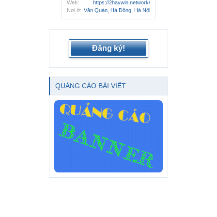
Web:
https://2haywin.network/
Nơi ở:
Văn Quán, Hà Đông, Hà Nội
Đăng ký!
QUẢNG CÁO BÀI VIẾT