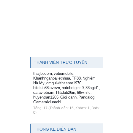
THÀNH VIÊN TRỰC TUYẾN
thaijbocom
vebomobile
,
,
Khanhnganpalletnhua
TF88
Nghiêm
,
,
Hà My
omquiwithsspar1970
,
,
hitclub88lovevn
natobetgiris9
33agid1
,
,
,
dafavietnam
Hitclub26in
68winllc
,
,
,
huyentran1205
Gioi danh
Pandalog
,
,
,
Gametaixiumobi
Tổng: 17 (Thành viên: 16, Khách: 1, Bots:
0)
THỐNG KÊ DIỄN ĐÀN