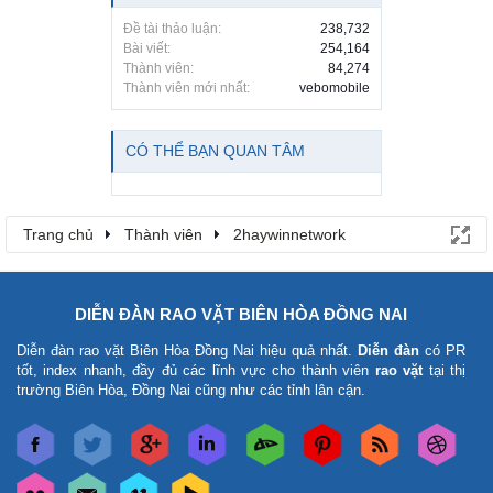
Đề tài thảo luận:
238,732
Bài viết:
254,164
Thành viên:
84,274
Thành viên mới nhất:
vebomobile
CÓ THỂ BẠN QUAN TÂM
Trang chủ
Thành viên
2haywinnetwork
DIỄN ĐÀN RAO VẶT BIÊN HÒA ĐỒNG NAI
Diễn đàn rao vặt Biên Hòa Đồng Nai
hiệu quả nhất.
Diễn đàn
có PR
tốt, index nhanh, đầy đủ các lĩnh vực cho thành viên
rao vặt
tại thị
trường Biên Hòa, Đồng Nai cũng như các tỉnh lân cận.