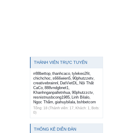
THÀNH VIÊN TRỰC TUYẾN
rr88bettop
thanhcaco
tylekeo2fit
,
,
,
chichchoc
s666wien5
90phutzzetv
,
,
,
creativebrainnl
DatVietDL
Nội Thất
,
,
CaCo
888vndgbnet1
,
,
Khanhnganpalletnhua
90phutzzctv
,
,
resnistnusbcong1985
Linh Bilalo
,
,
Ngọc Thắm
giahuybilala
bshbetcom
,
,
Tổng: 18 (Thành viên: 17, Khách: 1, Bots:
0)
THỐNG KÊ DIỄN ĐÀN