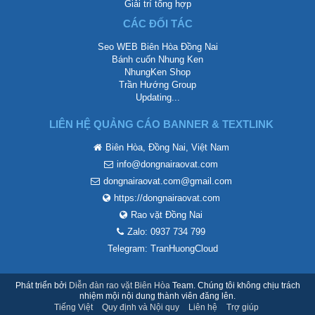
Giải trí tổng hợp
CÁC ĐỐI TÁC
Seo WEB Biên Hòa Đồng Nai
Bánh cuốn Nhung Ken
NhungKen Shop
Trần Hướng Group
Updating...
LIÊN HỆ QUẢNG CÁO BANNER & TEXTLINK
Biên Hòa, Đồng Nai, Việt Nam
info@dongnairaovat.com
dongnairaovat.com@gmail.com
https://dongnairaovat.com
Rao vặt Đồng Nai
Zalo: 0937 734 799
Telegram: TranHuongCloud
Phát triển bởi
Diễn đàn rao vặt Biên Hòa
Team. Chúng tôi không chịu trách
nhiệm mội nội dung thành viên đăng lên.
Tiếng Việt
Quy định và Nội quy
Liên hệ
Trợ giúp