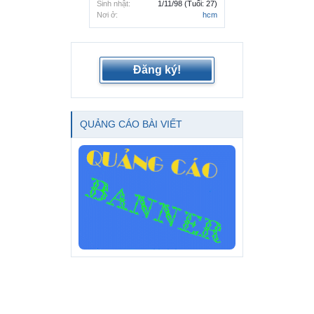
Sinh nhật:
1/11/98
(Tuổi: 27)
Nơi ở:
hcm
Đăng ký!
QUẢNG CÁO BÀI VIẾT