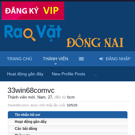
TRANG CHỦ
THÀNH VIÊN
ĐĂNG NHẬP
Trang chủ
Thành viên
33win68comvc
Hoạt động gần đây
New Profile Posts
...
33win68comvc
Thành viên mới
, Nam, 27,
đến từ
hcm
33win68comvc được nhìn thấy lần cuối:
10/5/26
Tin nhắn hồ sơ
Hoạt động gần đây
Các bài đăng