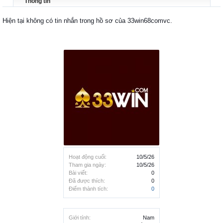
Thông tin
Hiện tại không có tin nhắn trong hồ sơ của 33win68comvc.
Hoạt động cuối:
10/5/26
Tham gia ngày:
10/5/26
Bài viết:
0
Đã được thích:
0
Điểm thành tích:
0
Giới tính:
Nam