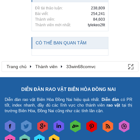
Đề tài thảo luận:
238,809
Bài viết:
254,241
Thành viên:
84,603
Thành viên mới nhất:
tylekeo2fit
CÓ THỂ BẠN QUAN TÂM
Trang chủ
Thành viên
33win68comvc
DIỄN ĐÀN RAO VẶT BIÊN HÒA ĐỒNG NAI
Diễn đàn rao vặt Biên Hòa Đồng Nai
hiệu quả nhất.
Diễn đàn
có PR
tốt, index nhanh, đầy đủ các lĩnh vực cho thành viên
rao vặt
tại thị
trường Biên Hòa, Đồng Nai cũng như các tỉnh lân cận.