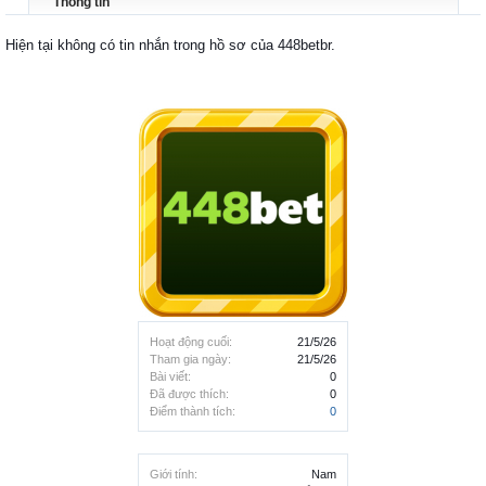
Thông tin
Hiện tại không có tin nhắn trong hồ sơ của 448betbr.
Hoạt động cuối:
21/5/26
Tham gia ngày:
21/5/26
Bài viết:
0
Đã được thích:
0
Điểm thành tích:
0
Giới tính:
Nam