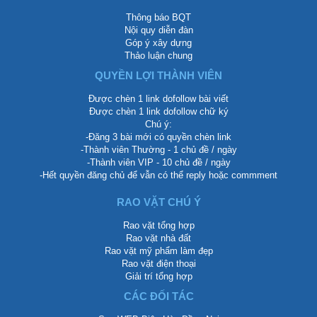
Thông báo BQT
Nội quy diễn đàn
Góp ý xây dựng
Thảo luận chung
QUYỀN LỢI THÀNH VIÊN
Được chèn 1 link dofollow bài viết
Được chèn 1 link dofollow chữ ký
Chú ý:
-Đăng 3 bài mới có quyền chèn link
-Thành viên Thường - 1 chủ đề / ngày
-Thành viên VIP - 10 chủ đề / ngày
-Hết quyền đăng chủ để vẫn có thể reply hoặc commment
RAO VẶT CHÚ Ý
Rao vặt tổng hợp
Rao vặt nhà đất
Rao vặt mỹ phẩm làm đẹp
Rao vặt điện thoại
Giải trí tổng hợp
CÁC ĐỐI TÁC