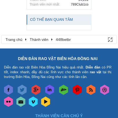
Thành viên mới nhất:
789Club1co
CÓ THỂ BẠN QUAN TÂM
Trang chủ
Thành viên
448betbr
DIỄN ĐÀN RAO VẶT BIÊN HÒA ĐỒNG NAI
Diễn đàn rao vặt Biên Hòa Đồng Nai
hiệu quả nhất.
Diễn đàn
có PR
tốt, index nhanh, đầy đủ các lĩnh vực cho thành viên
rao vặt
tại thị
trường Biên Hòa, Đồng Nai cũng như các tỉnh lân cận.
THÀNH VIÊN CẦN CHÚ Ý