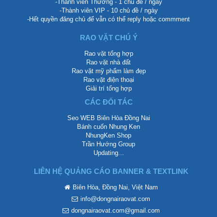
-Thành viên Thường - 1 chủ đề / ngày
-Thành viên VIP - 10 chủ đề / ngày
-Hết quyền đăng chủ để vẫn có thể reply hoặc commment
RAO VẶT CHÚ Ý
Rao vặt tổng hợp
Rao vặt nhà đất
Rao vặt mỹ phẩm làm đẹp
Rao vặt điện thoại
Giải trí tổng hợp
CÁC ĐỐI TÁC
Seo WEB Biên Hòa Đồng Nai
Bánh cuốn Nhung Ken
NhungKen Shop
Trần Hướng Group
Updating...
LIÊN HỆ QUẢNG CÁO BANNER & TEXTLINK
Biên Hòa, Đồng Nai, Việt Nam
info@dongnairaovat.com
dongnairaovat.com@gmail.com