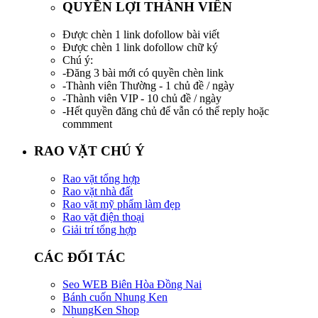
QUYỀN LỢI THÀNH VIÊN
Được chèn 1 link dofollow bài viết
Được chèn 1 link dofollow chữ ký
Chú ý:
-Đăng 3 bài mới có quyền chèn link
-Thành viên Thường - 1 chủ đề / ngày
-Thành viên VIP - 10 chủ đề / ngày
-Hết quyền đăng chủ để vẫn có thể reply hoặc
commment
RAO VẶT CHÚ Ý
Rao vặt tổng hợp
Rao vặt nhà đất
Rao vặt mỹ phẩm làm đẹp
Rao vặt điện thoại
Giải trí tổng hợp
CÁC ĐỐI TÁC
Seo WEB Biên Hòa Đồng Nai
Bánh cuốn Nhung Ken
NhungKen Shop