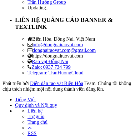
Trần Hướng Group
Updating...
LIÊN HỆ QUẢNG CÁO BANNER &
TEXTLINK
Biên Hòa, Đồng Nai, Việt Nam
info@dongnairaovat.com
dongnairaovat.com@gmail.com
https://dongnairaovat.com
Rao vặt Đồng Nai
Zalo: 0937 734 799
Telegram: TranHuongCloud
Phát triển bởi
Diễn đàn rao vặt Biên Hòa
Team. Chúng tôi không
chịu trách nhiệm mội nội dung thành viên đăng lên.
Tiếng Việt
Quy định và Nội quy
Liên hệ
Trợ giúp
Trang chủ
RSS