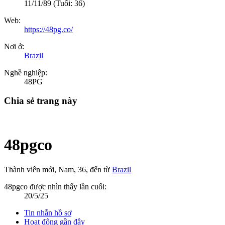
11/11/89
(Tuổi: 36)
Web:
https://48pg.co/
Nơi ở:
Brazil
Nghề nghiệp:
48PG
Chia sẻ trang này
48pgco
Thành viên mới
, Nam, 36,
đến từ
Brazil
48pgco được nhìn thấy lần cuối:
20/5/25
Tin nhắn hồ sơ
Hoạt động gần đây