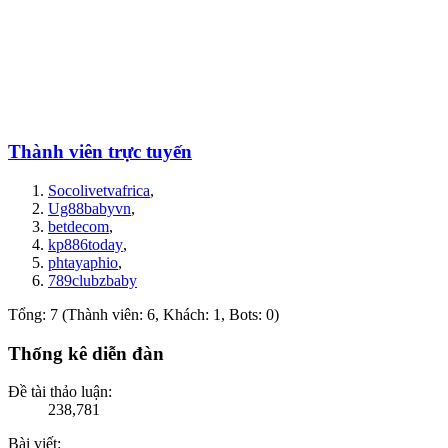
Thành viên trực tuyến
Socolivetvafrica
,
Ug88babyvn
,
betdecom
,
kp886today
,
phtayaphio
,
789clubzbaby
Tổng: 7 (Thành viên: 6, Khách: 1, Bots: 0)
Thống kê diễn đàn
Đề tài thảo luận:
238,781
Bài viết: